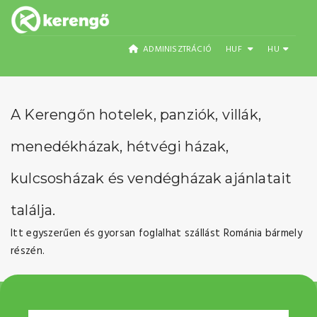
ADMINISZTRÁCIÓ
HUF
HU
A Kerengőn hotelek, panziók, villák,
menedékházak, hétvégi házak,
kulcsosházak és vendégházak ajánlatait
találja.
Itt egyszerűen és gyorsan foglalhat szállást Románia bármely
részén.