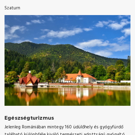
Szaturn
Egészségturizmus
Jelenleg Romániában mintegy 160 üdülőhely és gyógyfürdő
található különbféle kiváló természeti adottságú gyógyító