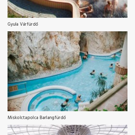
Gyula Várfürdő
Miskolctapolca Barlangfürdő