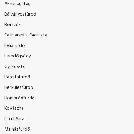
Aknasugatag
Bálványosfürdő
Borszék
Calimanesti-Caciulata
Félixfürdő
Feredőgyógy
Gyilkos-tó
Hargitafürdő
Herkulesfürdő
Homoródfürdő
Kovászna
Lacul Sarat
Málnásfürdő