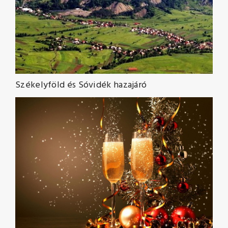
Székelyföld és Sóvidék hazajáró