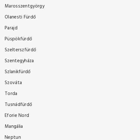
Marosszentgyörgy
Olanesti Fürdő
Parajd
Püspökfürdő
Szelterszfürdő
Szentegyháza
Szlanikfürdő
Szováta
Torda
Tusnádfürdő
Eforie Nord
Mangália
Neptun