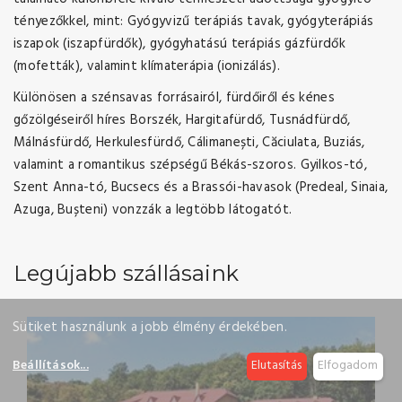
tényezőkkel, mint: Gyógyvizű terápiás tavak, gyógyterápiás
iszapok (iszapfürdők), gyógyhatású terápiás gázfürdők
(mofetták), valamint klímaterápia (ionizálás).
Különösen a szénsavas forrásairól, fürdőiről és kénes
gőzölgéseiről híres
Borszék
,
Hargitafürdő
,
Tusnádfürdő
,
Málnásfürdő
,
Herkulesfürdő
,
Cálimanești
,
Căciulata
,
Buziás
,
valamint a romantikus szépségű
Békás-szoros. Gyilkos-tó
,
Szent Anna-tó
, Bucsecs és a
Brassói-havasok
(
Predeal
,
Sinaia
,
Azuga
,
Bușteni
) vonzzák a legtöbb látogatót.
Legújabb szállásaink
Sütiket használunk a jobb élmény érdekében.
Beállítások
...
Elutasítás
Elfogadom