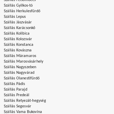
Szállás Felsőmoécs
Szállás Gyilkos-tó
Szállás Herkulesfürdő
Szállás Lepus
Szállás Jászvásár
Szállás Karácsonkő
Szállás Kolibica
Szállás Kolozsvár
Szállás Konstanca
Szállás Kovászna
Szállás Máramaros
Szállás Marosvásárhely
Szállás Nagyszeben
Szállás Nagyvárad
Szállás Olanestifürdő
Szállás Pádis
Szállás Parajd
Szállás Predeál
Szállás Retyezát-hegység
Szállás Segesvár
Szállás Vama Bukovina