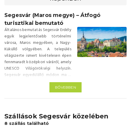
Segesvár (Maros megye) – Átfogó
turisztikai bemutató
Általános bemutatás Segesvár Erdély
egyik legjelentősebb történelmi
városa, Maros megyében, a Nagy-
Küküllő völgyében. A település
világszerte ismert kivételesen épen
fennmaradt középkori váráról, amely
UNESCO Világörökségi helyszín.
Segesvár egyedülálló módon ma is
élő várváros, ahol a történelmi
épületek, tornyok és utcák a
BŐVEBBEN
mindennapi városi élettel alkotnak
egységet. • Tengerszint feletti
magasság: kb. 429 m • Földrajzi
elhelyezkedés: Erdély középső
Szállások Segesvár közelében
része, Maros megye délkeleti
8 szállás található
térsége Távolságok (autóval, GPS