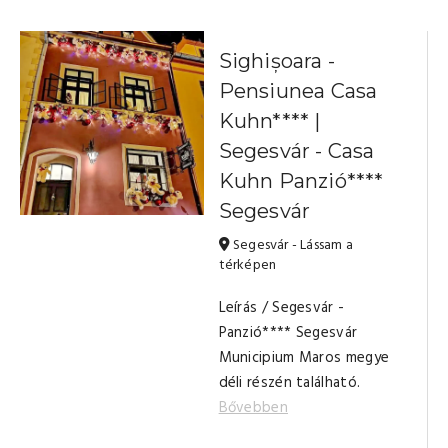
Sighișoara -
Pensiunea Casa
Kuhn**** |
Segesvár - Casa
Kuhn Panzió****
Segesvár
Segesvár - Lássam a
térképen
Leírás / Segesvár -
Panzió**** Segesvár
Municipium Maros megye
déli részén található.
Bővebben