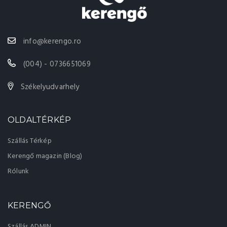
info@kerengo.ro
(004) - 0736651069
Székelyudvarhely
OLDALTÉRKÉP
Szállás Térkép
Kerengő magazin (Blog)
Rólunk
KERENGŐ
Szállás ADMIN