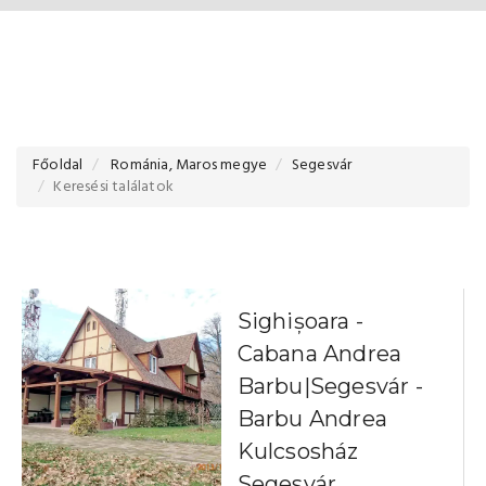
Főoldal
Románia, Maros megye
Segesvár
Keresési találatok
Sighișoara -
Cabana Andrea
Barbu|Segesvár -
Barbu Andrea
Kulcsosház
Segesvár