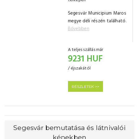
térképen
Segesvár Municipium Maros
megye déli részén található.
Bővebben
A teljes szállás már
9231 HUF
/ éjszakától
RÉSZLETEK >>
Segesvár bemutatása és látnivalói
képekben