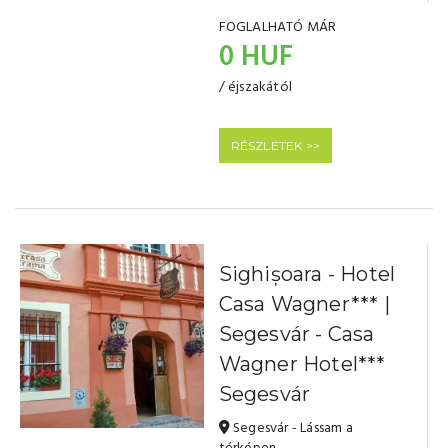
FOGLALHATÓ MÁR
0 HUF
/ éjszakától
RÉSZLETEK >>
Sighișoara - Hotel
Casa Wagner*** |
Segesvár - Casa
Wagner Hotel***
Segesvár
Segesvár - Lássam a