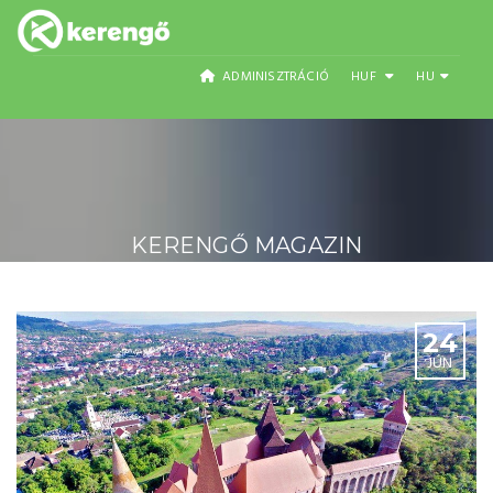
ADMINISZTRÁCIÓ
HUF
HU
KERENGŐ MAGAZIN
Kerengő magazin
24
JÚN