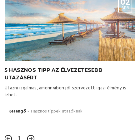
02
ÁPR
5 HASZNOS TIPP AZ ÉLVEZETESEBB
UTAZÁSÉRT
Utazni izgalmas, amennyiben jól szervezett igazi élmény is
lehet.
Kerengő
Hasznos tippek utazóknak
1