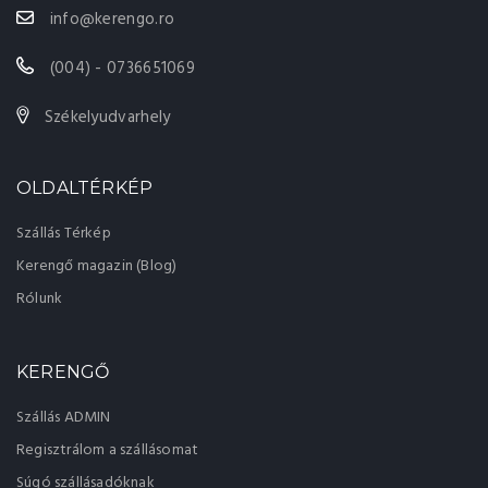
info@kerengo.ro
(004) - 0736651069
Székelyudvarhely
OLDALTÉRKÉP
Szállás Térkép
Kerengő magazin (Blog)
Rólunk
KERENGŐ
Szállás ADMIN
Regisztrálom a szállásomat
Súgó szállásadóknak