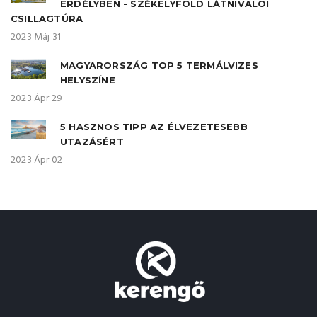
ERDÉLYBEN - SZÉKELYFÖLD LÁTNIVALÓI
CSILLAGTÚRA
2023 Máj 31
MAGYARORSZÁG TOP 5 TERMÁLVIZES
HELYSZÍNE
2023 Ápr 29
5 HASZNOS TIPP AZ ÉLVEZETESEBB
UTAZÁSÉRT
2023 Ápr 02