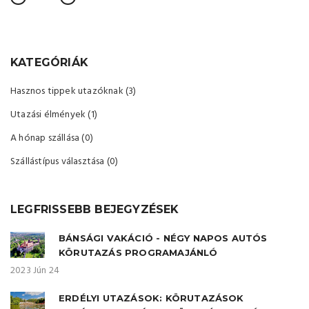
KATEGÓRIÁK
Hasznos tippek utazóknak (3)
Utazási élmények (1)
A hónap szállása (0)
Szállástípus választása (0)
LEGFRISSEBB BEJEGYZÉSEK
BÁNSÁGI VAKÁCIÓ - NÉGY NAPOS AUTÓS
KÖRUTAZÁS PROGRAMAJÁNLÓ
2023 Jún 24
ERDÉLYI UTAZÁSOK: KÖRUTAZÁSOK