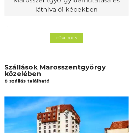
Marosszentgyörgy bemutatása és
látnivalói képekben
…
BŐVEBBEN
Szállások Marosszentgyörgy
közelében
8 szállás található