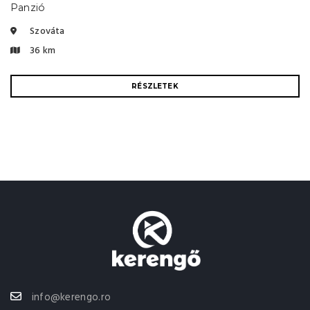
Panzió
Szováta
36 km
RÉSZLETEK
info@kerengo.ro