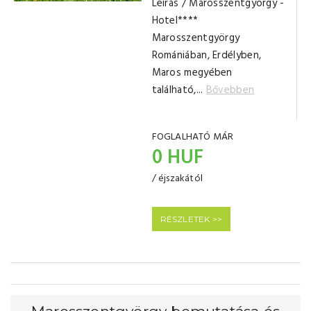
Leírás / Marosszentgyörgy -
Hotel****
Marosszentgyörgy
Romániában, Erdélyben,
Maros megyében
található,...
Bővebben
FOGLALHATÓ MÁR
0 HUF
/ éjszakától
RÉSZLETEK >>