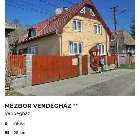
MÉZBOR VENDÉGHÁZ
⭐⭐
Vendégház
Kibéd
28 km