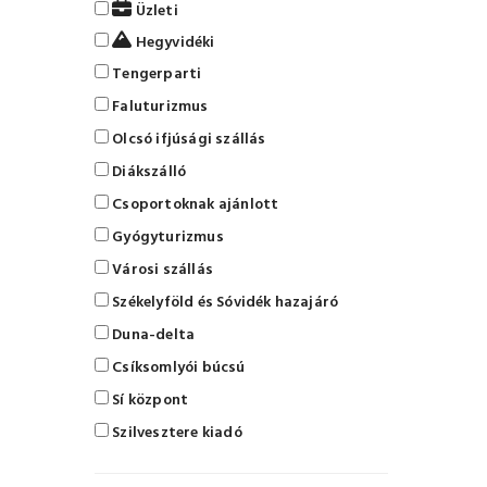
Üzleti
Hegyvidéki
Tengerparti
Faluturizmus
Olcsó ifjúsági szállás
Diákszálló
Csoportoknak ajánlott
Gyógyturizmus
Városi szállás
Székelyföld és Sóvidék hazajáró
Duna-delta
Csíksomlyói búcsú
Sí központ
Szilvesztere kiadó