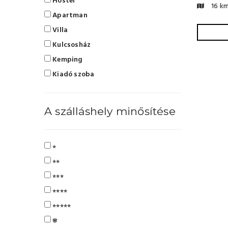
Hostel
16 k
Apartman
Villa
Kulcsosház
Kemping
Kiadó szoba
A szálláshely minősítése
⭐
⭐⭐
⭐⭐⭐
⭐⭐⭐⭐
⭐⭐⭐⭐⭐
🌸