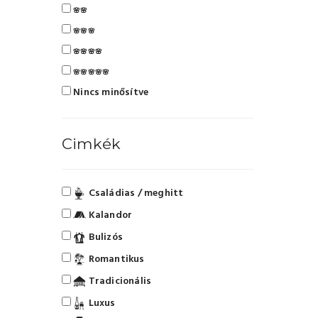
🌸🌸
🌸🌸🌸
🌸🌸🌸🌸
🌸🌸🌸🌸🌸
Nincs minősítve
Cimkék
Családias / meghitt
Kalandor
Bulizós
Romantikus
Tradicionális
Luxus