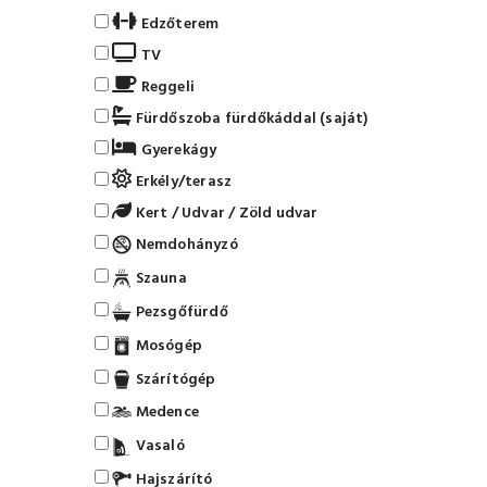
Edzőterem
TV
Reggeli
Fürdőszoba fürdőkáddal (saját)
Gyerekágy
Erkély/terasz
Kert / Udvar / Zöld udvar
Nemdohányzó
Szauna
Pezsgőfürdő
Mosógép
Szárítógép
Medence
Vasaló
Hajszárító