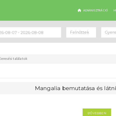
ADMINISZTRÁCIÓ
H
Felnőttek
Gyer
Keresési találatok
Mangalia bemutatása és látn
BŐVEBBEN