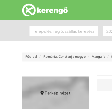
Főoldal
Románia, Constanța megye
Mangalia
Térkép nézet
…