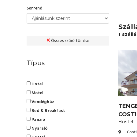
Sorrend
Szál
1 száll
Összes szűrő törlése
Típus
Hotel
Motel
Vendégház
TENGE
Bed & Breakfast
COSTI
Panzió
Hostel
Nyaraló
Costi