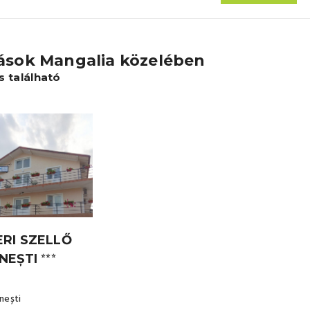
lások Mangalia közelében
ás található
RI SZELLŐ
NEȘTI
⭐⭐⭐
nești