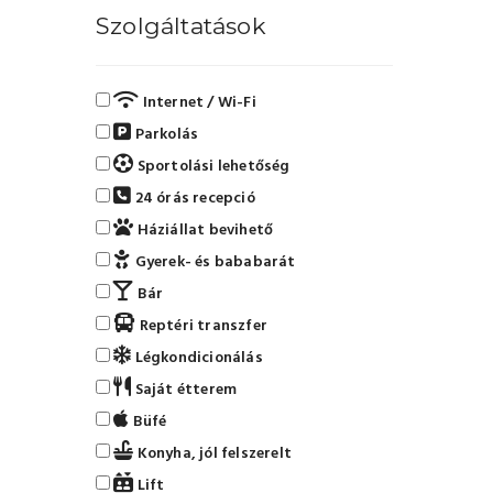
Szolgáltatások
Internet / Wi-Fi
Parkolás
Sportolási lehetőség
24 órás recepció
Háziállat bevihető
Gyerek- és bababarát
Bár
Reptéri transzfer
Légkondicionálás
Saját étterem
Büfé
Konyha, jól felszerelt
Lift