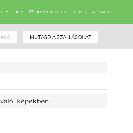
UF
HU
INFO@KERENGO.RO
(004) - 0736651069
ekek
MUTASD A SZÁLLÁSOKAT
ivalói képekben