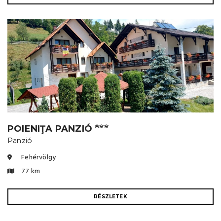
POIENIŢA PANZIÓ
🌸🌸🌸
Panzió
Fehérvölgy
77 km
RÉSZLETEK