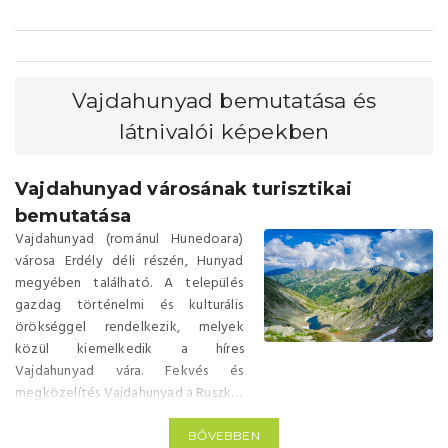
Vajdahunyad bemutatása és
látnivalói képekben
Vajdahunyad városának turisztikai
bemutatása
Vajdahunyad (románul Hunedoara)
városa Erdély déli részén, Hunyad
megyében található. A település
gazdag történelmi és kulturális
örökséggel rendelkezik, melyek
közül kiemelkedik a híres
Vajdahunyad vára. Fekvés és
megközelítés Vajdahunyad a Ruszka-
havasok lábánál fekszik, Dévától
(románul Deva) mintegy 19 km-re
BŐVEBBEN