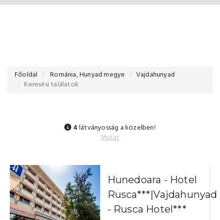
Főoldal
Románia, Hunyad megye
Vajdahunyad
Keresési találatok
4
látványosság a közelben!
Mutat
Hunedoara - Hotel
Rusca***|Vajdahunyad
- Rusca Hotel***