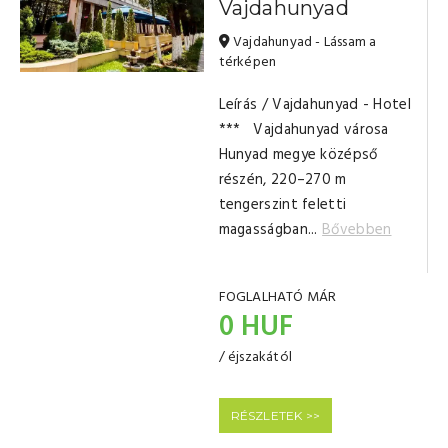
Vajdahunyad
Vajdahunyad - Lássam a
térképen
Leírás / Vajdahunyad - Hotel
*** Vajdahunyad városa
Hunyad megye középső
részén, 220–270 m
tengerszint feletti
magasságban...
Bővebben
FOGLALHATÓ MÁR
0 HUF
/ éjszakától
RÉSZLETEK >>