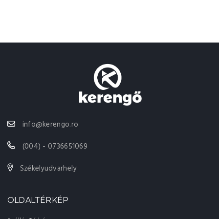
info@kerengo.ro
(004) - 0736651069
Székelyudvarhely
OLDALTÉRKÉP