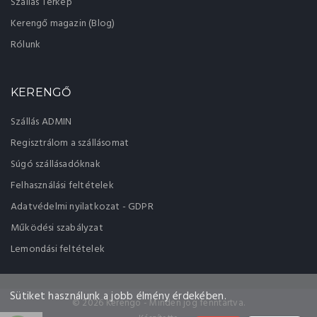
Szállás Térkép
Kerengő magazin (Blog)
Rólunk
KERENGŐ
Szállás ADMIN
Regisztrálom a szállásomat
Súgó szállásadóknak
Felhasználási feltételek
Adatvédelmi nyilatkozat - GDPR
Működési szabályzat
Lemondási feltételek
Sütiket használunk a jobb élmény érdekében.
© 2026 Kerengo - Minden jog fenntartva.