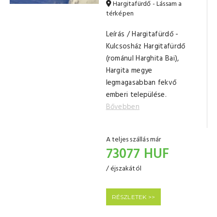
Hargitafürdő - Lássam a
térképen
Leírás / Hargitafürdő -
Kulcsosház Hargitafürdő
(románul Harghita Bai),
Hargita megye
legmagasabban fekvő
emberi települése.
Bővebben
A teljes szállás már
73077 HUF
/ éjszakától
RÉSZLETEK >>