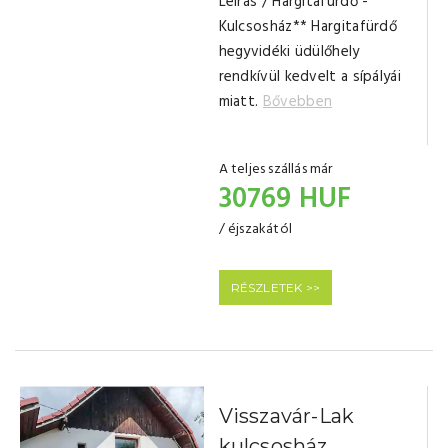
Leírás / Hargitafürdő -
Kulcsosház** Hargitafürdő
hegyvidéki üdülőhely
rendkívül kedvelt a sípályái
miatt.
Bővebben
A teljes szállás már
30769 HUF
/ éjszakától
RÉSZLETEK >>
Visszavár-Lak
kulcsosház