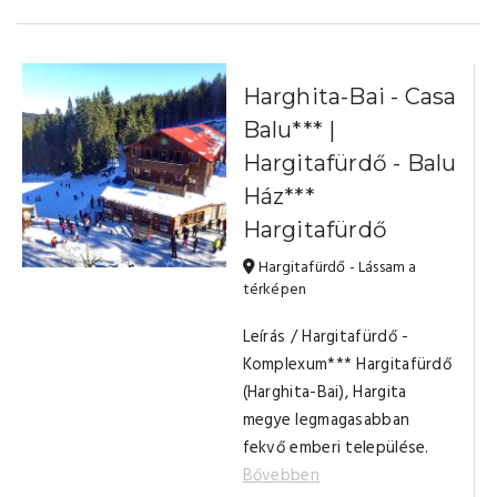
Harghita-Bai - Casa
Balu*** |
Hargitafürdő - Balu
Ház***
Hargitafürdő
Hargitafürdő - Lássam a
térképen
Leírás / Hargitafürdő -
Komplexum*** Hargitafürdő
(Harghita-Bai), Hargita
megye legmagasabban
fekvő emberi települése.
Bővebben