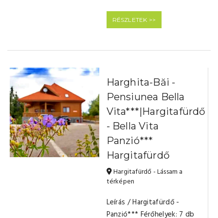
RÉSZLETEK >>
Harghita-Băi -
Pensiunea Bella
Vita***|Hargitafürdő
- Bella Vita
Panzió***
Hargitafürdő
Hargitafürdő - Lássam a
térképen
Leírás / Hargitafürdő -
Panzió*** Férőhelyek: 7 db