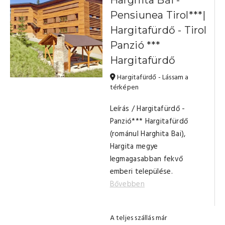
Harghita Băi -
Pensiunea Tirol***|
Hargitafürdő - Tirol
Panzió ***
Hargitafürdő
Hargitafürdő - Lássam a
térképen
Leírás / Hargitafürdő -
Panzió*** Hargitafürdő
(románul Harghita Bai),
Hargita megye
legmagasabban fekvő
emberi települése.
Bővebben
A teljes szállás már