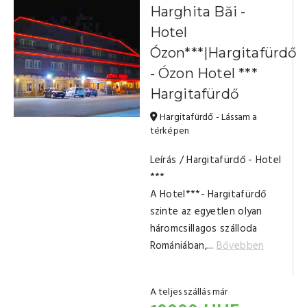
Harghita Băi -
Hotel
Ózon***|Hargitafürdő
- Ózon Hotel ***
Hargitafürdő
Hargitafürdő - Lássam a
térképen
Leírás / Hargitafürdő - Hotel
***
A Hotel***- Hargitafürdő
szinte az egyetlen olyan
háromcsillagos szálloda
Romániában,...
Bővebben
A teljes szállás már