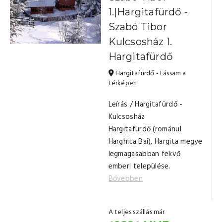
1.|Hargitafürdő -
Szabó Tibor
Kulcsosház 1.
Hargitafürdő
Hargitafürdő - Lássam a
térképen
Leírás / Hargitafürdő -
Kulcsosház
Hargitafürdő (románul
Harghita Bai), Hargita megye
legmagasabban fekvő
emberi települése.
Bővebben
A teljes szállás már