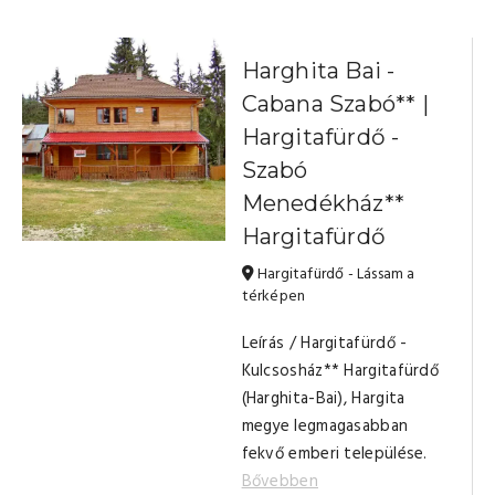
Harghita Bai -
Cabana Szabó** |
Hargitafürdő -
Szabó
Menedékház**
Hargitafürdő
Hargitafürdő - Lássam a
térképen
Leírás / Hargitafürdő -
Kulcsosház** Hargitafürdő
(Harghita-Bai), Hargita
megye legmagasabban
fekvő emberi települése.
Bővebben