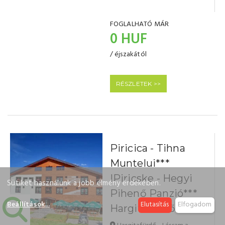
FOGLALHATÓ MÁR
0 HUF
/ éjszakától
RÉSZLETEK >>
Piricica - Tihna
Muntelui***
|Piricske - Hegyi
Sütiket használunk a jobb élmény érdekében.
Pihenő Panzió***
Beállítások
...
Elutasítás
Elfogadom
Hargitafürdő