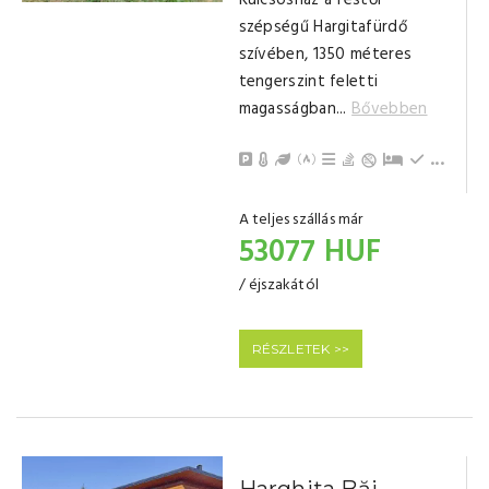
Kulcsosház a festői
szépségű Hargitafürdő
szívében, 1350 méteres
tengerszint feletti
magasságban...
Bővebben
Parkolás
Központi Fűtés (fával)
Kert / Udvar / Zöld udvar
Kinti sütési lehetőség
Grillezési lehetőség
Bográcsozási lehet
Pótágy
Hűtőszek
Konyha, j
Evőeszk
Gáztűzh
Tea-/ká
TV
Törölkö
Nappali,
Fürdőszo
...
A teljes szállás már
53077 HUF
/ éjszakától
RÉSZLETEK >>