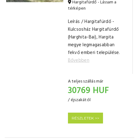
Hargitafürdő - Lássam a
térképen
Leírás / Hargitafürdő -
Kulcsosház Hargitafürdő
(Harghita-Bai), Hargita
megye legmagasabban
fekvő emberi települése.
Bővebben
A teljes szállás már
30769 HUF
/ éjszakától
RÉSZLETEK >>