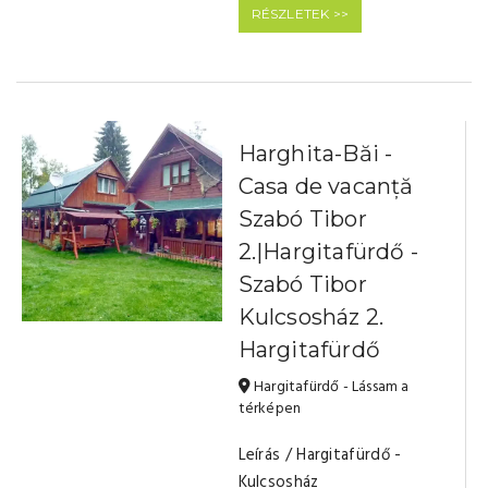
RÉSZLETEK >>
Harghita-Băi -
Casa de vacanță
Szabó Tibor
2.|Hargitafürdő -
Szabó Tibor
Kulcsosház 2.
Hargitafürdő
Hargitafürdő - Lássam a
térképen
Leírás / Hargitafürdő -
Kulcsosház