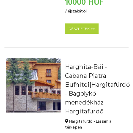
10000 HUF
/ éjszakától
RÉSZLETEK >>
Harghita-Băi -
Cabana Piatra
Bufnitei|Hargitafürdő
- Bagolykő
menedékház
Hargitafürdő
Hargitafürdő - Lássam a
térképen