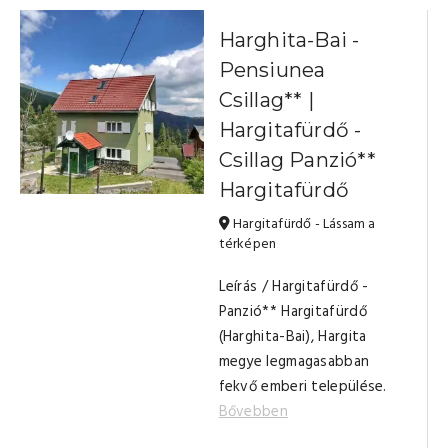
Harghita-Bai -
Pensiunea
Csillag** |
Hargitafürdő -
Csillag Panzió**
Hargitafürdő
Hargitafürdő - Lássam a
térképen
Leírás / Hargitafürdő -
Panzió** Hargitafürdő
(Harghita-Bai), Hargita
megye legmagasabban
fekvő emberi települése.
Bővebben