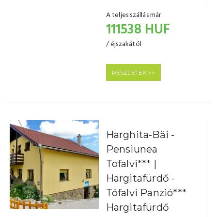
A teljes szállás már
111538 HUF
/ éjszakától
RÉSZLETEK >>
Harghita-Băi -
Pensiunea
Tofalvi*** |
Hargitafürdő -
Tófalvi Panzió***
Hargitafürdő