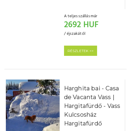
A teljes szállás már
2692 HUF
/ éjszakától
RÉSZLETEK >>
Harghita bai - Casa
de Vacanta Vass |
Hargitafürdő - Vass
Kulcsosház
Hargitafürdő