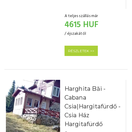
A teljes szállás már
4615 HUF
/ éjszakától
RÉSZLETEK >>
Harghita Băi -
Cabana
Csia|Hargitafürdő -
Csia Ház
Hargitafürdő