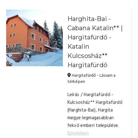
Harghita-Bai -
Cabana Katalin** |
Hargitafürdő -
Katalin
Kulcsosház**
Hargitafürdő
Hargitafürdő - Lássam a
térképen
Leírás / Hargitafürdő -
Kulcsosház** Hargitafürdő
(Harghita-Bai), Hargita
megye legmagasabban
fekvő emberi települése.
Bővebben