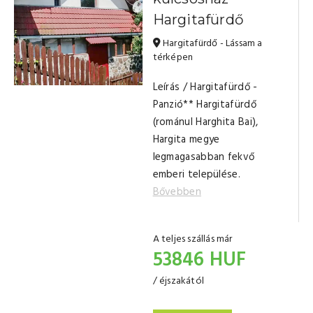
Hargitafürdő
Hargitafürdő - Lássam a
térképen
Leírás / Hargitafürdő -
Panzió** Hargitafürdő
(románul Harghita Bai),
Hargita megye
legmagasabban fekvő
emberi települése.
Bővebben
A teljes szállás már
53846 HUF
/ éjszakától