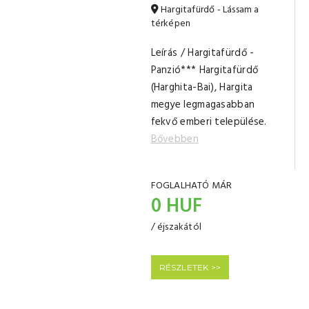
Hargitafürdő - Lássam a
térképen
Leírás / Hargitafürdő -
Panzió*** Hargitafürdő
(Harghita-Bai), Hargita
megye legmagasabban
fekvő emberi települése.
Bővebben
FOGLALHATÓ MÁR
0 HUF
/ éjszakától
RÉSZLETEK >>