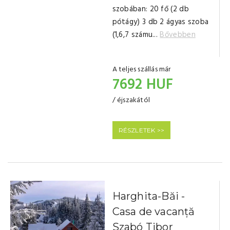
szobában: 20 fő (2 db
pótágy) 3 db 2 ágyas szoba
(1,6,7 számu...
Bővebben
A teljes szállás már
7692 HUF
/ éjszakától
RÉSZLETEK >>
Harghita-Băi -
Casa de vacanță
Szabó Tibor