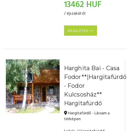
13462 HUF
/ éjszakától
RÉSZLETEK >>
Harghita Bai - Casa
Fodor**|Hargitafürdő
- Fodor
Kulcsosház**
Hargitafürdő
Hargitafürdő - Lássam a
térképen