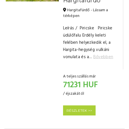
Hargitafürdő
Hargitafürdő - Lássam a
térképen
Leírás / Piricske Piricske
üdülőfalu Erdély keleti
felében helyezkedik el, a
Hargita-hegység vulkáni
vonulata és a...
Bővebben
A teljes szállás már
71231 HUF
/ éjszakától
RÉSZLETEK >>