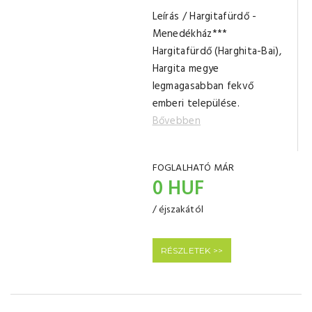
Leírás / Hargitafürdő -
Menedékház***
Hargitafürdő (Harghita-Bai),
Hargita megye
legmagasabban fekvő
emberi települése.
Bővebben
FOGLALHATÓ MÁR
0 HUF
/ éjszakától
RÉSZLETEK >>