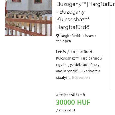
Buzogány**|Hargitafü
- Buzogány
Kulcsosház**
Hargitafürdő
Hargitafürdő - Lássam a
térképen
Leírás / Hargitafürdő -
Kulcsosház** Hargitafürdő
egy hegyvidéki üdülőhely,
amely rendkívül kedvelt a
sípályái...
Bővebben
A teljes szállás már
30000 HUF
/ éjszakától