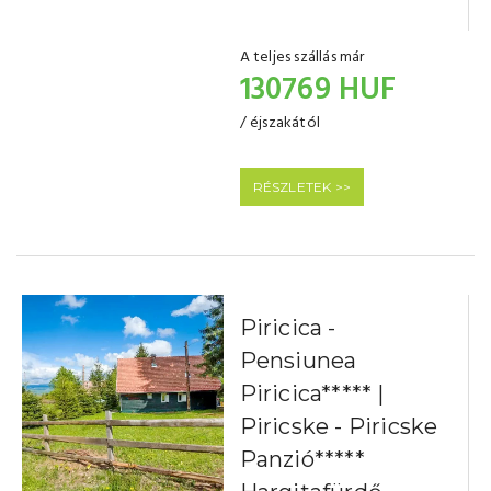
A teljes szállás már
130769 HUF
/ éjszakától
RÉSZLETEK >>
Piricica -
Pensiunea
Piricica***** |
Piricske - Piricske
Panzió*****