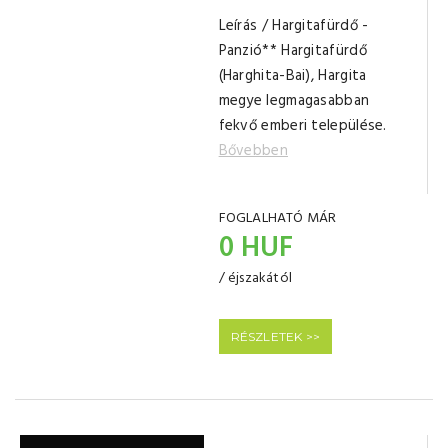
Leírás / Hargitafürdő -
Panzió** Hargitafürdő
(Harghita-Bai), Hargita
megye legmagasabban
fekvő emberi települése.
Bővebben
FOGLALHATÓ MÁR
0 HUF
/ éjszakától
RÉSZLETEK >>