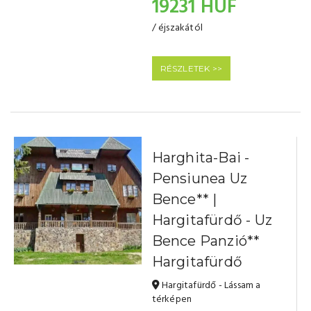
19231 HUF
/ éjszakától
RÉSZLETEK >>
Harghita-Bai -
Pensiunea Uz
Bence** |
Hargitafürdő - Uz
Bence Panzió**
Hargitafürdő
Hargitafürdő - Lássam a
térképen