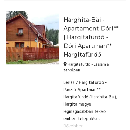
Harghita-Băi -
Apartament Dóri**
| Hargitafürdő -
Dóri Apartman**
Hargitafürdő
Hargitafürdő - Lássam a
térképen
Leírás / Hargitafürdő -
Panzió Apartman**
Hargitafürdő (Harghita-Bai),
Hargita megye
legmagasabban fekvő
emberi települése.
Bővebben