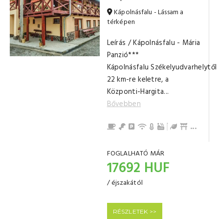
Kápolnásfalu - Lássam a
térképen
Leírás / Kápolnásfalu - Mária
Panzió***
Kápolnásfalu Székelyudvarhelytől
22 km-re keletre, a
Központi-Hargita...
Bővebben
Reggeli
Félpanziós ellátás
Parkolás
Internet / Wi-Fi
Központi Fűtés (fáva
Sós Dézsa
Kert / Udvar 
Filagória
Kinti süt
Grillezés
Bográcso
Pótágy
Pipereci
Hűtőszek
Konyha, jó
Mikrohull
Kenyérpir
Konyhai s
Evőeszkö
Gáztűzhe
Tea-/káv
Gyerek- 
Gyereká
Erkély/te
Törölköz
Nappali, 
Fürdőszob
...
FOGLALHATÓ MÁR
17692 HUF
/ éjszakától
RÉSZLETEK >>