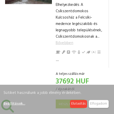
Elhelyezkedés A
Csíkszentdomokos
Kulcsosház a Felcsíki-
medence legészakibb és
legnagyobb településének,
Csíkszentdomokosnak a...
Bővebben
Reggeli
Félpanziós ellátás
Parkolás
Internet / Wi-Fi
Központi Fűtés (fáva
Földszinti
Kert / Udvar /
Kinti sütés
Grillezé
Bogrács
Hűtősze
Konyha, 
Mikrohu
Kenyérp
Konyhai
Evőeszk
Gáztűzh
Tea-/ká
TV
Törölkö
Nappali,
Fürdőszoba tusolóval (közös)
...
A teljes szállás már
37692 HUF
/ éjszakától
Sütiket használunk a jobb élmény érdekében.
Beállítások
...
Elutasítás
Elfogadom
RÉSZLETEK >>