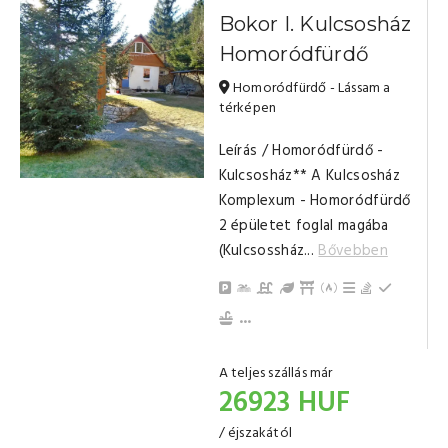
Bokor I. Kulcsosház
Homoródfürdő
Homoródfürdő - Lássam a
térképen
Leírás / Homoródfürdő -
Kulcsosház** A Kulcsosház
Komplexum - Homoródfürdő
2 épületet foglal magába
(Kulcsossház...
Bővebben
Parkolás
Gyerek Medence
Kert / Udvar / Zöld udva
Filagória
Kinti sütési lehet
Grillezési leh
Bográcsozá
Hűtősze
Konyha, jól felszerelt
Evőeszközök, edények
Gáztűzhely
Erkély/terasz
Törölközők
Nappali, közös tér
Fürdőszoba tusolóval (közös)
...
A teljes szállás már
26923 HUF
/ éjszakától