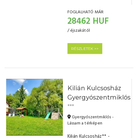
FOGLALHATÓ MÁR
28462 HUF
/ éjszakától
RÉSZLETEK >>
Kilián Kulcsosház
Gyergyószentmiklós
⭐⭐⭐
Gyergyószentmiklós -
Lássam a térképen
Kilián Kulcsosház** -