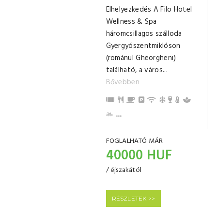
Elhelyezkedés A Filo Hotel
Wellness & Spa
háromcsillagos szálloda
Gyergyószentmiklóson
(románul Gheorgheni)
található, a város...
Bővebben
Vakációs kártyákat elfogadunk (c
Saját étterem
Reggeli
Parkolás
Internet / Wi-Fi
Légkondicionálá
Minibar
Központi Fű
Wellness
Gyerek Medence
Edzőterem
Konferenciaterem
Piperecikkek
24 órás recepció
Bár
TV
Széf
Gyerek- és bababarát
Erkély/terasz
Törölközők
Fürdőszoba tusolóval (saját)
Pezsgőfürdő
...
FOGLALHATÓ MÁR
40000 HUF
/ éjszakától
RÉSZLETEK >>