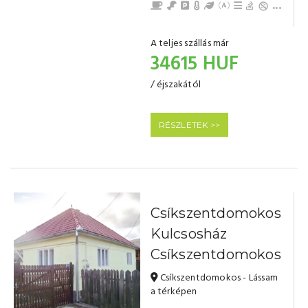
...
A teljes szállás már
34615 HUF
/ éjszakától
RÉSZLETEK >>
Csíkszentdomokos
Kulcsosház
Csíkszentdomokos
Csíkszentdomokos - Lássam
a térképen