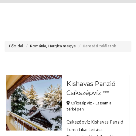
Főoldal
Románia, Hargita megye
Keresési találatok
Kishavas Panzió
Csíkszépvíz
⭐⭐⭐
Csíkszépvíz - Lássam a
térképen
Csíkszépvíz Kishavas Panzió
Turisztikai Leírása