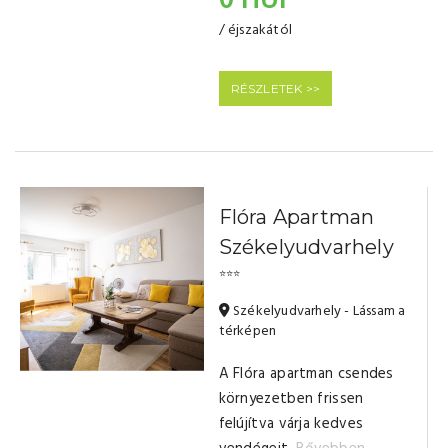
0 HUF
/ éjszakától
RÉSZLETEK >>
Flóra Apartman
Székelyudvarhely
⭐⭐⭐
Székelyudvarhely - Lássam a
térképen
A Flóra apartman csendes
környezetben frissen
felújítva várja kedves