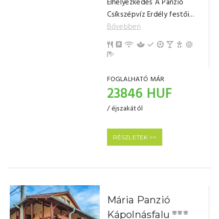
Elhelyezkedés A Panzió
Csíkszépvíz Erdély festői...
Bővebben
Saját étterem
Parkolás
Internet / Wi-Fi
Wellness, Spa
Hűtőszekrény
Sportolási lehető
Bár
Gyerek- és
Erkély/t
Fürdőszoba tusolóval (saját)
FOGLALHATÓ MÁR
23846 HUF
/ éjszakától
RÉSZLETEK >>
Mária Panzió
Kápolnásfalu
🌸🌸🌸