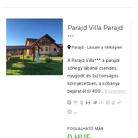
Parajd Villa Parajd
⭐⭐⭐
Parajd - Lássam a térképen
A Parajd Villa*** a parajdi
sóhegy lábánál csendes,
nyugodt és biztonságos
környezetben, a sóbánya
bejáratától 400...
Bővebben
Parkolás
Internet / Wi-Fi
Központi Fűtés (gázzal)
Játszótér, gyerek játszó
Kert / Udvar / Zöld u
Kinti sütési lehe
Grillezési leh
Bográcsozá
Hűtősze
Sportolási lehetőség
Konyha, jól felszerelt
TV
Gyerek- és bababarát
Nappali, közös tér
Fürdőszoba tusolóval (saját)
...
FOGLALHATÓ MÁR