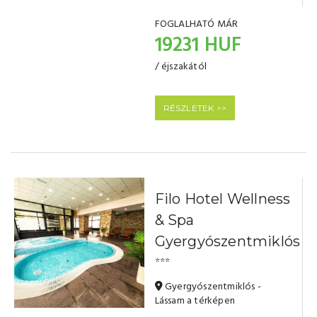
FOGLALHATÓ MÁR
19231 HUF
/ éjszakától
RÉSZLETEK >>
Filo Hotel Wellness
& Spa
Gyergyószentmiklós
⭐⭐⭐
Gyergyószentmiklós -
Lássam a térképen