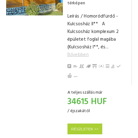
térképen
Leírás / Homoródfürdő -
Kulcsosház II** A
Kulcsosház komplexum 2
épületet foglal magába
(Kulcsosház I**, és...
Bővebben
Parkolás
Gyerek Medence
Kert / Udvar / Zöld udva
Filagória
Kinti sütési lehet
Grillezési leh
Bográcsozá
Hűtősze
Konyha, jól felszerelt
Evőeszközök, edények
Gáztűzhely
Erkély/terasz
Törölközők
Nappali, közös tér
Fürdőszoba tusolóval (közös)
...
A teljes szállás már
34615 HUF
/ éjszakától
RÉSZLETEK >>