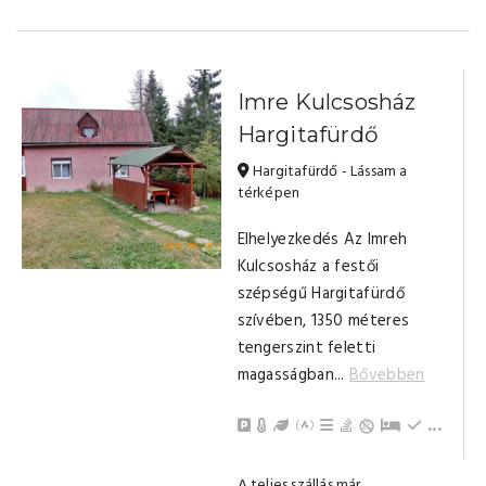
Imre Kulcsosház
Hargitafürdő
Hargitafürdő - Lássam a
térképen
Elhelyezkedés Az Imreh
Kulcsosház a festői
szépségű Hargitafürdő
szívében, 1350 méteres
tengerszint feletti
magasságban...
Bővebben
Parkolás
Központi Fűtés (fával)
Kert / Udvar / Zöld udvar
Kinti sütési lehetőség
Grillezési lehetőség
Bográcsozási lehet
Pótágy
Hűtőszek
Konyha, j
Evőeszk
Gáztűzh
Tea-/ká
TV
Törölkö
Nappali,
Fürdőszo
...
A teljes szállás már