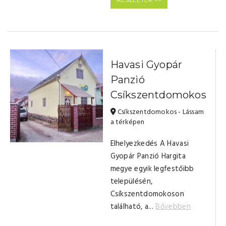
Havasi Gyopár
Panzió
Csíkszentdomokos
Csíkszentdomokos - Lássam
a térképen
Elhelyezkedés A Havasi
Gyopár Panzió Hargita
megye egyik legfestőibb
településén,
Csíkszentdomokoson
található, a...
Bővebben
Reggeli
Félpanziós ellátás
Parkolás
Központi Fűtés (fával)
Kert / Udvar / Zöld u
Kinti sütési lehet
Grillezési lehe
Bográcsozás
Pótágy
Buli ter
Hűtősze
Konyha, 
Mikrohu
Konyhai
Evőeszk
Gáztűzh
Tea-/ká
TV
Törölkö
Nappali,
Fürdőszo