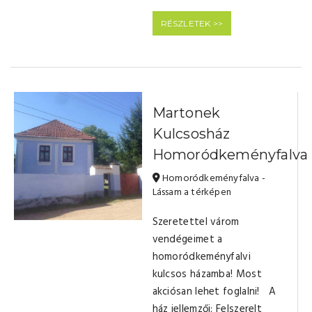
RÉSZLETEK >>
Martonek
Kulcsosház
Homoródkeményfalva
Homoródkeményfalva -
Lássam a térképen
Szeretettel várom
vendégeimet a
homoródkeményfalvi
kulcsos házamba! Most
akciósan lehet foglalni! A
ház jellemzői: Felszerelt