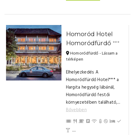
Homoród Hotel
Homoródfürdő
⭐⭐⭐
Homoródfürdő - Lássam a
térképen
Elhelyezkedés A
Homoródfürdő Hotel*** a
Hargita hegység lábánál,
Homoródfürdő festői
környezetében található,...
Bővebben
Vakációs kártyákat elfogadunk (c
Saját étterem
Reggeli
Parkolás
Internet / Wi-Fi
Központi Fűtés (f
Pótágy
Buli te
Bár
TV
Erkély/terasz
Törölközők
Fürdőszoba tusolóval (saját)
...