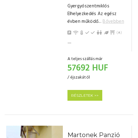
Gyergyószentmiklós
Elhelyezkedés Az egész
évben működő...
Bővebben
Parkolás
Internet / Wi-Fi
Központi Fűtés (fával)
Földszinti
Emeleti
Játszótér, gyerek 
Kert / Udvar / 
Filagória
Kinti sü
Grillezé
Bogrács
Pótágy
Piperec
Hűtősze
Konyha, 
Mikrohu
Gáztűzh
Gyerek-
Erkély/t
Törölkö
Nappali,
Konyhas
Fürdőszoba tusolóval (saját)
...
A teljes szállás már
57692 HUF
/ éjszakától
RÉSZLETEK >>
Martonek Panzió