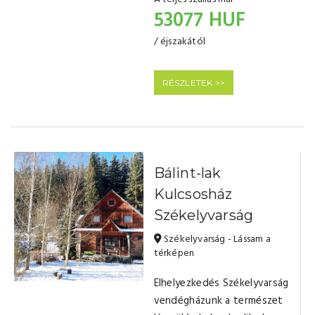
53077 HUF
/ éjszakától
RÉSZLETEK >>
Bálint-lak
Kulcsosház
Székelyvarság
Székelyvarság - Lássam a
térképen
Elhelyezkedés Székelyvarság
vendégházunk a természet