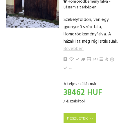
Homoródkeményfalva -
Lássam a térképen
Székelyföldön, van egy
gyönyörű szép falu,
Homoródkeményfalva. A
házak itt még régi stílusúak.
Bővebben
Parkolás
Internet / Wi-Fi
Emeleti
Kert / Udvar / Zöld udva
Filagória
Kinti sütési lehet
Grillezési leh
Bográcsozá
Hűtőszekrény
Sportolási lehetőség
Konyha, jól felszerelt
Evőeszközök, edények
Gáztűzhely
Tea-/kávéfőző
Gyerek- és bababarát
Erkély/terasz
Törölközők
Nappali, közös tér
Fürdőszoba fürdőkáddal (saját)
...
A teljes szállás már
38462 HUF
/ éjszakától
RÉSZLETEK >>