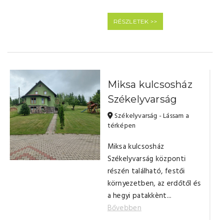
RÉSZLETEK >>
Miksa kulcsosház
Székelyvarság
Székelyvarság - Lássam a
térképen
Miksa kulcsosház
Székelyvarság központi
részén található, festői
környezetben, az erdőtől és
a hegyi patakkènt...
Bővebben