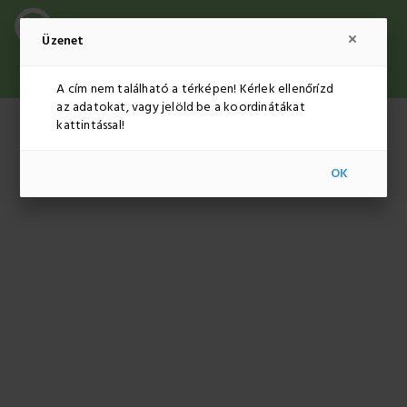
Üzenet
ADMINISZTRÁCIÓ
HUF
HU
A cím nem található a térképen! Kérlek ellenőrízd
az adatokat, vagy jelöld be a koordinátákat
kattintással!
OK