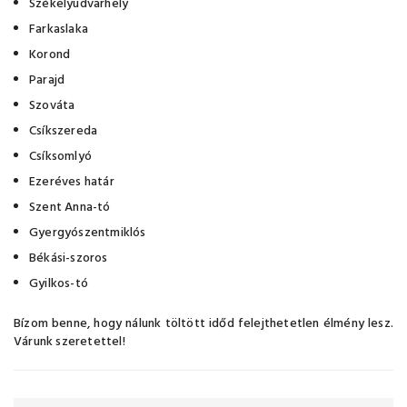
Székelyudvarhely
Farkaslaka
Korond
Parajd
Szováta
Csíkszereda
Csíksomlyó
Ezeréves határ
Szent Anna-tó
Gyergyószentmiklós
Békási-szoros
Gyilkos-tó
Bízom benne, hogy nálunk töltött időd felejthetetlen élmény lesz.
Várunk szeretettel!