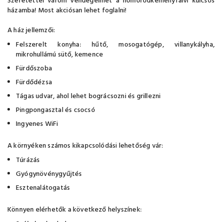
Szeretettel várom vendégeimet a homoródkeményfalvi kulcsos
házamba! Most akciósan lehet foglalni!
A ház jellemzői:
Felszerelt konyha: hűtő, mosogatógép, villanykályha,
mikrohullámú sütő, kemence
Fürdőszoba
Fürdődézsa
Tágas udvar, ahol lehet bográcsozni és grillezni
Pingpongasztal és csocsó
Ingyenes WiFi
A környéken számos kikapcsolódási lehetőség vár:
Túrázás
Gyógynövénygyűjtés
Esztenalátogatás
Könnyen elérhetők a következő helyszínek: