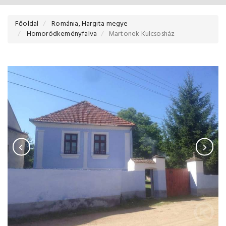
Főoldal
Románia, Hargita megye
Homoródkeményfalva
Martonek Kulcsosház