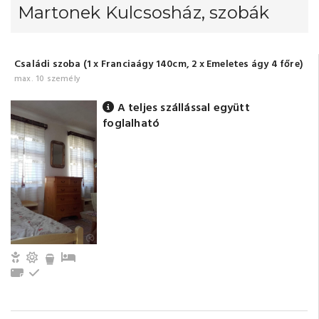
Martonek Kulcsosház, szobák
Családi szoba (1 x Franciaágy 140cm, 2 x Emeletes ágy 4 főre)
max. 10 személy
A teljes szállással együtt
foglalható
Gyerek- és bababarát
Erkély/terasz
Pótágy
Törölközők
Emeleti