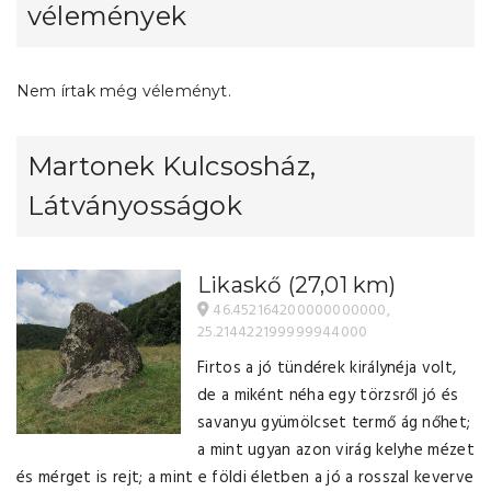
vélemények
Nem írtak még véleményt.
Martonek Kulcsosház,
Látványosságok
Likaskő
(27,01 km)
46.452164200000000000,
25.214422199999944000
Firtos a jó tündérek királynéja volt,
de a miként néha egy törzsről jó és
savanyu gyümölcset termő ág nőhet;
a mint ugyan azon virág kelyhe mézet
és mérget is rejt; a mint e földi életben a jó a rosszal keverve