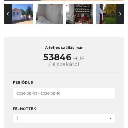
A teljes szállás már
53846
HUF
/ éjszakától
PERIÓDUS
FELNŐTTEK
1