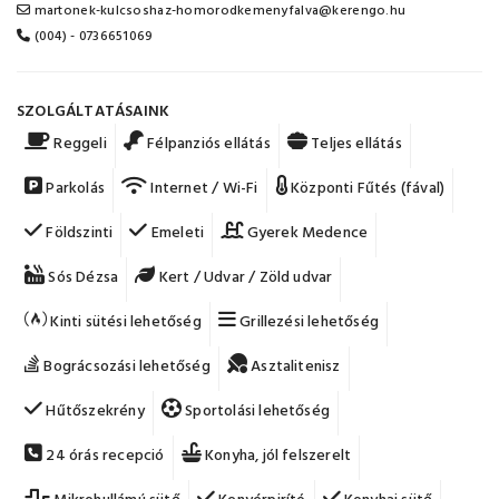
martonek-kulcsoshaz-homorodkemenyfalva@kerengo.hu
(004) - 0736651069
SZOLGÁLTATÁSAINK
Reggeli
Félpanziós ellátás
Teljes ellátás
Parkolás
Internet / Wi-Fi
Központi Fűtés (fával)
Földszinti
Emeleti
Gyerek Medence
Sós Dézsa
Kert / Udvar / Zöld udvar
Kinti sütési lehetőség
Grillezési lehetőség
Bográcsozási lehetőség
Asztalitenisz
Hűtőszekrény
Sportolási lehetőség
24 órás recepció
Konyha, jól felszerelt