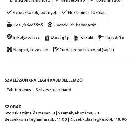
Mikrohullámú sütő
Kenyérpirító
Konyhai sütő
Evőeszközök, edények
Elektromos főzőlap
Tea-/kávéfőző
Gyerek- és bababarát
Erkély/terasz
Mosógép
Vasaló
Hajszárító
Nappali, közös tér
Fürdőszoba tusolóval (saját)
SZÁLLÁSUNKRA LEGINKÁBB JELLEMZŐ
Faluturizmus
Szilvesztere kiadó
SZOBÁK
Szobák száma összesen:
3
| Személyek száma:
20
Becsekkolás leghamarabb:
11:00
| Kicsekkolás legkésőbb:
10:00