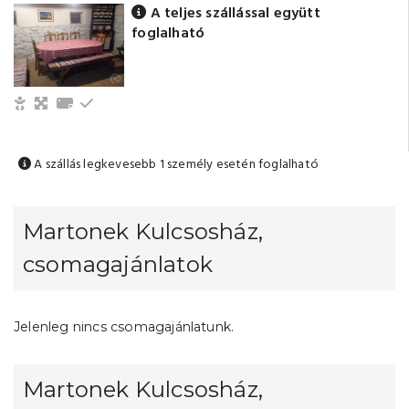
A teljes szállással együtt
foglalható
Gyerek- és bababarát
Nappali, közös tér
Törölközők
Földszinti
A szállás legkevesebb 1 személy esetén foglalható
Martonek Kulcsosház,
csomagajánlatok
Jelenleg nincs csomagajánlatunk.
Martonek Kulcsosház,