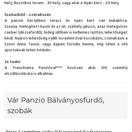
hely, Rusztikus terem - 30 hely, vagy akár a Nyári kert - 20 hely.
Szabadidő - szórakozás
A panzió kertjében terasz és nyári kert van kialakítva.
Szauna, melegített bazin és az ún. székely jakuzzi, azaz melegvizes
cseber (dézsafürdő), hideg időben is kellemes lazítási lehetőséget
kínál. Nyáron lehetőség nyílik lovashintóval kocsikázni, csónakázni a
Szent Anna Tavon, vagy éppen fürödni benne, míg télen a téli
sportoknak lehet hódolni.
Jó tudni
A Transilvania Panzióval*** közösen akár 100 személy
elszállásolására is alkalmas.
Vár Panzió Bálványosfürdő,
szobák