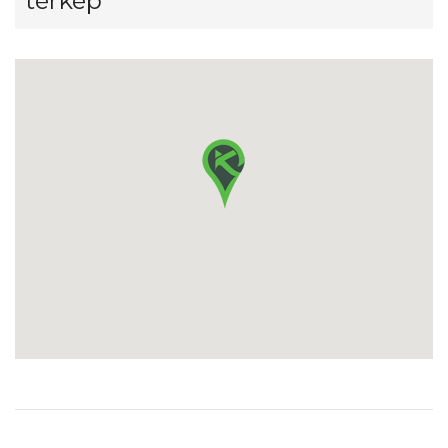
térkép