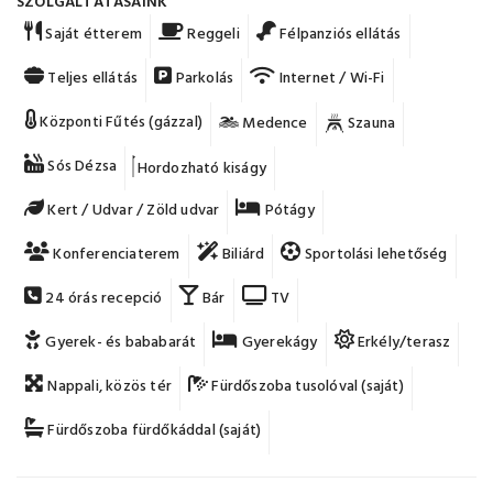
SZOLGÁLTATÁSAINK
Saját étterem
Reggeli
Félpanziós ellátás
Teljes ellátás
Parkolás
Internet / Wi-Fi
Központi Fűtés (gázzal)
Medence
Szauna
Sós Dézsa
Hordozható kiságy
Kert / Udvar / Zöld udvar
Pótágy
Konferenciaterem
Biliárd
Sportolási lehetőség
24 órás recepció
Bár
TV
Gyerek- és bababarát
Gyerekágy
Erkély/terasz
Nappali, közös tér
Fürdőszoba tusolóval (saját)
Fürdőszoba fürdőkáddal (saját)