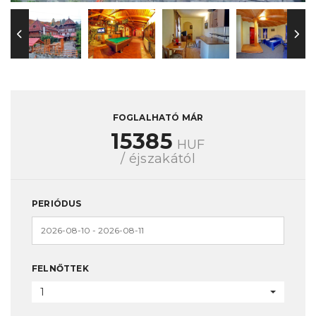
FOGLALHATÓ MÁR
15385
HUF
/ éjszakától
PERIÓDUS
FELNŐTTEK
1