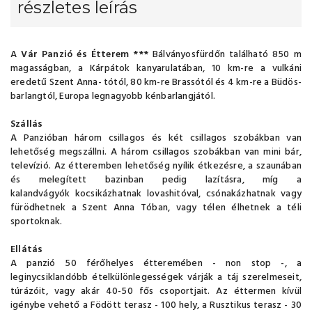
részletes leírás
A
Vár Panzió és Étterem ***
Bálványosfürdőn található 850 m
magasságban, a Kárpátok kanyarulatában, 10 km-re a vulkáni
eredetű Szent Anna- tótól, 80 km-re Brassótól és 4 km-re a Büdös-
barlangtól, Europa legnagyobb kénbarlangjától.
Szállás
A Panzióban három csillagos és két csillagos szobákban van
lehetőség megszállni. A három csillagos szobákban van mini bár,
televízió. Az étteremben lehetőség nyílik étkezésre, a szaunában
és melegített bazinban pedig lazításra, míg a
kalandvágyók kocsikázhatnak lovashitóval, csónakázhatnak vagy
fürödhetnek a Szent Anna Tóban, vagy télen élhetnek a téli
sportoknak.
Ellátás
A panzió 50 férőhelyes étteremében - non stop -, a
leginycsiklandóbb ételkülönlegességek várják a táj szerelmeseit,
túrázóit, vagy akár 40-50 fős csoportjait. Az éttermen kívül
igénybe vehető a Födött terasz - 100 hely, a Rusztikus terasz - 30