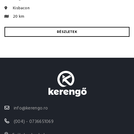
Kisbacon
20 km
RÉSZLETEK
info@kerengo.ro
(004) - 0736651069