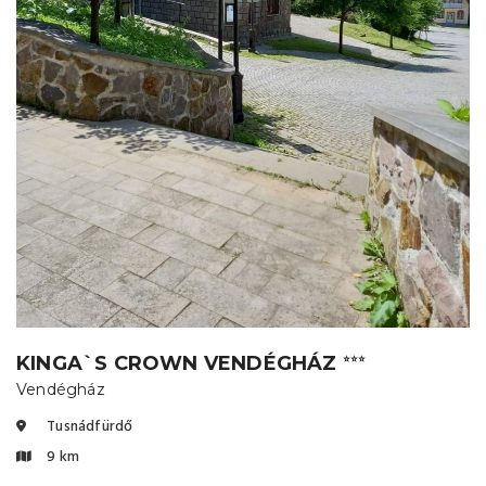
KINGA`S CROWN VENDÉGHÁZ
⭐⭐⭐
Vendégház
Tusnádfürdő
9 km