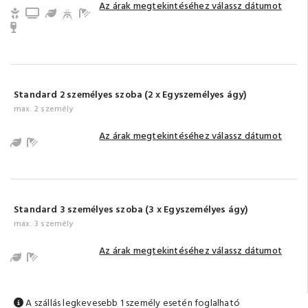
Az árak megtekintéséhez válassz dátumot
Gyerek- és bababarát
TV
Kert / Udvar / Zöld udvar
Fürdőszoba tusolóval (saját)
Minibar
Standard 2 személyes szoba (2 x Egyszemélyes ágy)
max. 2 személy
Az árak megtekintéséhez válassz dátumot
Kert / Udvar / Zöld udvar
Fürdőszoba tusolóval (saját)
Standard 3 személyes szoba (3 x Egyszemélyes ágy)
max. 3 személy
Az árak megtekintéséhez válassz dátumot
Kert / Udvar / Zöld udvar
Fürdőszoba tusolóval (saját)
A szállás legkevesebb 1 személy esetén foglalható