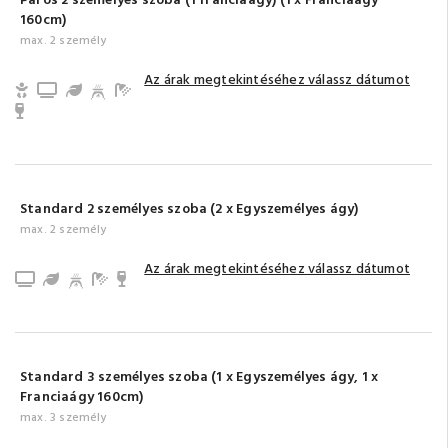
Páros 2 személyes szoba (1 franciaágy) (1 x Franciaágy
160cm)
max. 2 személy
Az árak megtekintéséhez válassz dátumot
Gyerek- és bababarát
TV
Kert / Udvar / Zöld udvar
Fürdőszoba tusolóval (saját)
Minibar
Standard 2 személyes szoba (2 x Egyszemélyes ágy)
max. 2 személy
Az árak megtekintéséhez válassz dátumot
TV
Kert / Udvar / Zöld udvar
Fürdőszoba tusolóval (saját)
Minibar
Standard 3 személyes szoba (1 x Egyszemélyes ágy, 1 x
Franciaágy 160cm)
max. 3 személy