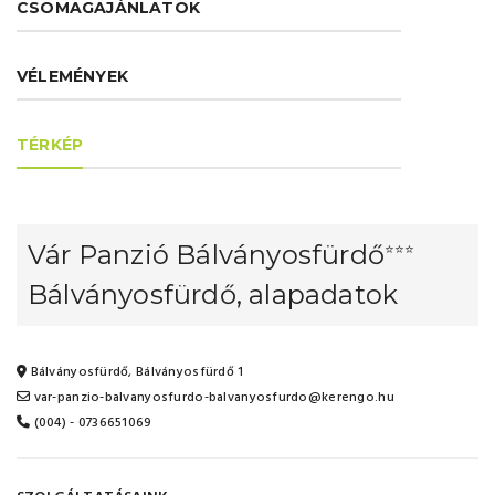
CSOMAGAJÁNLATOK
VÉLEMÉNYEK
TÉRKÉP
Vár Panzió Bálványosfürdő
⭐⭐⭐
Bálványosfürdő, alapadatok
Bálványosfürdő, Bálványosfürdő 1
var-panzio-balvanyosfurdo-balvanyosfurdo@kerengo.hu
(004) - 0736651069