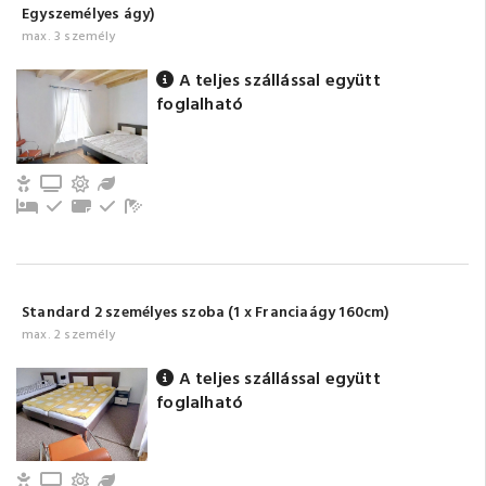
Egyszemélyes ágy)
max. 3 személy
A teljes szállással együtt
foglalható
Gyerek- és bababarát
TV
Erkély/terasz
Kert / Udvar / Zöld udvar
Pótágy
Evőeszközök, edények
Törölközők
Földszinti
Fürdőszoba tusolóval (közös)
Standard 2 személyes szoba (1 x Franciaágy 160cm)
max. 2 személy
A teljes szállással együtt
foglalható
Gyerek- és bababarát
TV
Erkély/terasz
Kert / Udvar / Zöld udvar