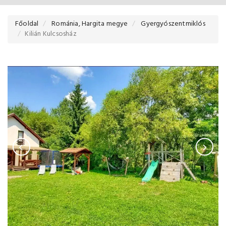
Főoldal
Románia, Hargita megye
Gyergyószentmiklós
Kilián Kulcsosház