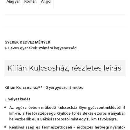
Magyar
Román
Angol
GYEREK KEDVEZMÉNYEK
1-3 éves gyerekek számára ingyenesség.
Kilián Kulcsosház, részletes leírás
Kilián Kulcsosház**
- Gyergyószentmiklós
Elhelyezkedés
Az egész évben működő kulcsosház Gyergyószentmiklóstól 4
km-re, a festői szépségű Gyilkos-tó és Békás-szoros irányában
helyezkedik el, a Békási szorostól mintegy 15 km távolságra.
Renkivül szép és természetközeli - erdőszéli hétvégi nyaralók