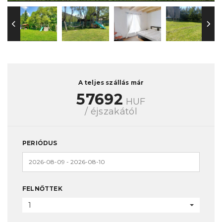
A teljes szállás már
57692
HUF
/ éjszakától
PERIÓDUS
FELNŐTTEK
1