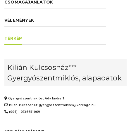
CSOMAGAJÁNLATOK
VÉLEMÉNYEK
TÉRKÉP
Kilián Kulcsosház
⭐⭐⭐
Gyergyószentmiklós, alapadatok
Gyergyószentmiklós, Ady Endre 1
kilian-kulcsoshaz-gyergyoszentmiklos@kerengo.hu
(004) - 0736651069