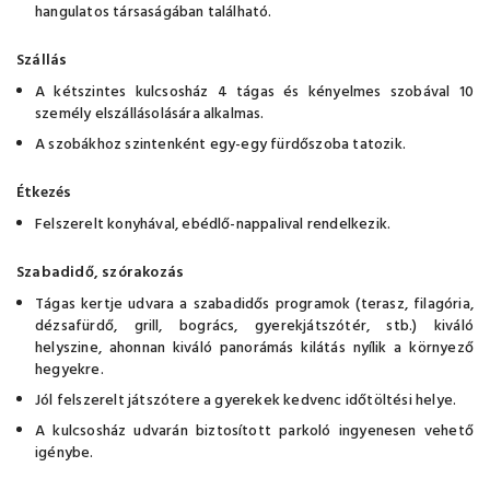
hangulatos társaságában található.
Szállás
A kétszintes kulcsosház 4 tágas és kényelmes szobával 10
személy elszállásolására alkalmas.
A szobákhoz szintenként egy-egy fürdőszoba tatozik.
Étkezés
Felszerelt konyhával, ebédlő-nappalival rendelkezik.
Szabadidő, szórakozás
Tágas kertje udvara a szabadidős programok (terasz, filagória,
dézsafürdő, grill, bogrács, gyerekjátszótér, stb.) kiváló
helyszine, ahonnan kiváló panorámás kilátás nyílik a környező
hegyekre.
Jól felszerelt játszótere a gyerekek kedvenc időtöltési helye.
A kulcsosház udvarán biztosított parkoló ingyenesen vehető
igénybe.