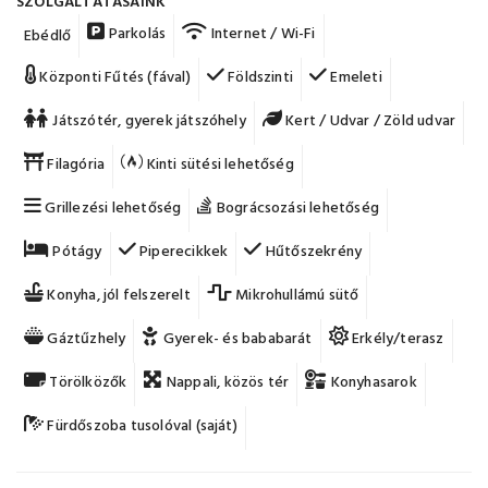
SZOLGÁLTATÁSAINK
Parkolás
Internet / Wi-Fi
Ebédlő
Központi Fűtés (fával)
Földszinti
Emeleti
Játszótér, gyerek játszóhely
Kert / Udvar / Zöld udvar
Filagória
Kinti sütési lehetőség
Grillezési lehetőség
Bográcsozási lehetőség
Pótágy
Piperecikkek
Hűtőszekrény
Konyha, jól felszerelt
Mikrohullámú sütő
Gáztűzhely
Gyerek- és bababarát
Erkély/terasz
Törölközők
Nappali, közös tér
Konyhasarok
Fürdőszoba tusolóval (saját)