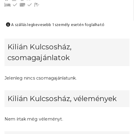
Pótágy
Evőeszközök, edények
Törölközők
Emeleti
Fürdőszoba tusolóval (közös)
A szállás legkevesebb 1 személy esetén foglalható
Kilián Kulcsosház,
csomagajánlatok
Jelenleg nincs csomagajánlatunk.
Kilián Kulcsosház, vélemények
Nem írtak még véleményt.