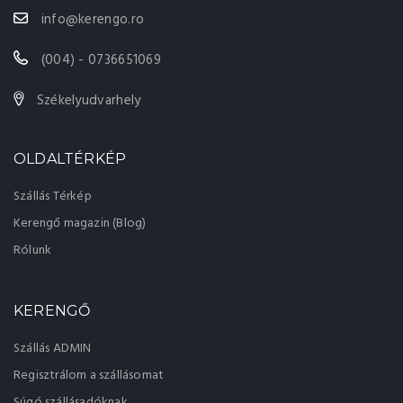
info@kerengo.ro
(004) - 0736651069
Székelyudvarhely
OLDALTÉRKÉP
Szállás Térkép
Kerengő magazin (Blog)
Rólunk
KERENGŐ
Szállás ADMIN
Regisztrálom a szállásomat
Súgó szállásadóknak