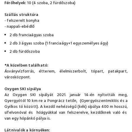
Férőhelyek:
10 (4 szoba, 2 fürdőszoba)
Szállás struktúra
- felszerelt konyha
- nappali-ebédlő
2 db franciaágyas szoba
2 db 3 ágyas szoba (1 franciaágy+1 egyszemélyes ágy)
2 db fürdőszoba
*A közelben található:
Ásványvízforrás, étterem, élelmiszerbolt, tópart, patakpart,
városközpont.
Oxygen SKI sípálya
Az Oxygen SKI sípályát 2021. január 14-én nyították meg,
Gyergyótól 10 km-re a Pongrácz tetőn, (Gyergyószentmiklós és a
Gyilkos tó között). A kezdő nehézségű (kék) sípálya 400 m hosszú,
sífelvonóval és hóágyúkkal van felszerelve, kezdőknek való és
van egy hópánkó pálya is.
Látnivalók a környéken: