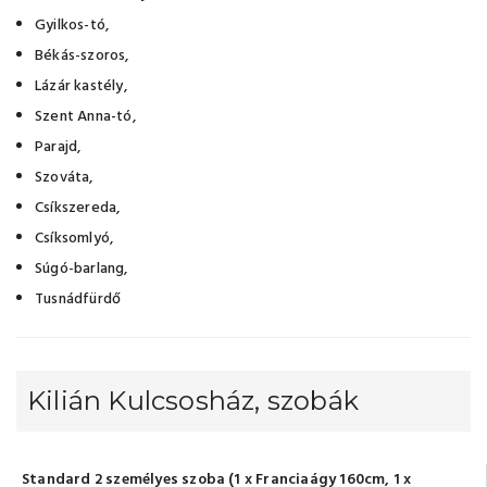
Gyilkos-tó,
Békás-szoros,
Lázár kastély,
Szent Anna-tó,
Parajd,
Szováta,
Csíkszereda,
Csíksomlyó,
Súgó-barlang,
Tusnádfürdő
Kilián Kulcsosház, szobák
Standard 2 személyes szoba (1 x Franciaágy 160cm, 1 x