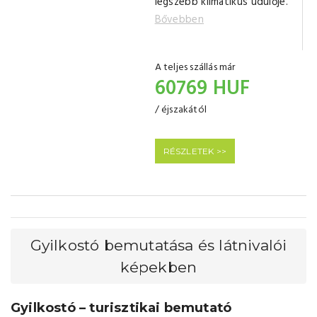
legszebb klimatikus üdülője.
Bővebben
A teljes szállás már
60769 HUF
/ éjszakától
RÉSZLETEK >>
Gyilkostó bemutatása és látnivalói
képekben
Gyilkostó – turisztikai bemutató