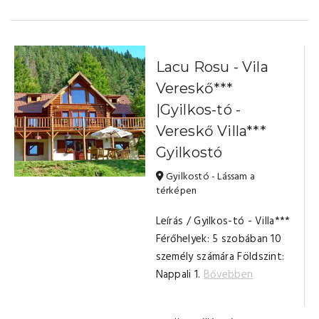
Lacu Rosu - Vila
Vereskő***
|Gyilkos-tó -
Vereskő Villa***
Gyilkostó
Gyilkostó - Lássam a
térképen
Leírás / Gyilkos-tó - Villa***
Férőhelyek: 5 szobában 10
személy számára Földszint:
Nappali 1.
Bővebben