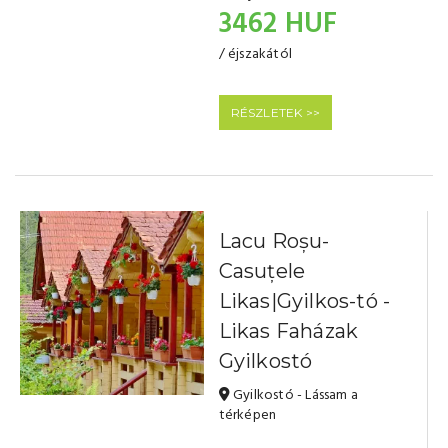
3462 HUF
/ éjszakától
RÉSZLETEK >>
Lacu Roșu-
Casuțele
Likas|Gyilkos-tó -
Likas Faházak
Gyilkostó
Gyilkostó - Lássam a
térképen