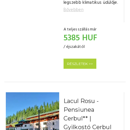
legszebb klimatikus üdülője.
Bővebben
A teljes szállás már
5385 HUF
/ éjszakától
RÉSZLETEK >>
Lacul Rosu -
Pensiunea
Cerbul** |
Gyilkostó Cerbul