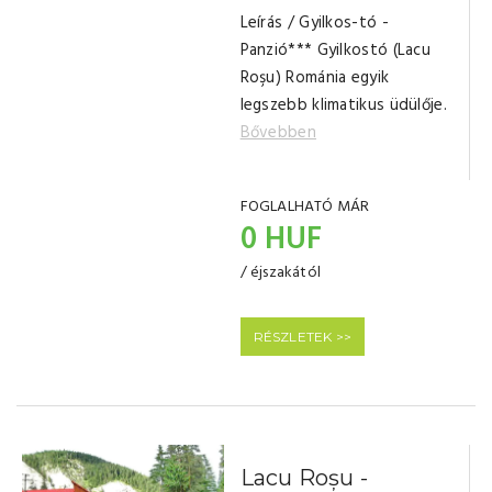
Leírás / Gyilkos-tó -
Panzió*** Gyilkostó (Lacu
Roşu) Románia egyik
legszebb klimatikus üdülője.
Bővebben
FOGLALHATÓ MÁR
0 HUF
/ éjszakától
RÉSZLETEK >>
Lacu Roșu -