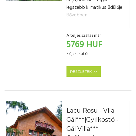
Roşu) Románia egyik
legszebb klimatikus üdülője.
Bővebben
A teljes szállás már
5769 HUF
/ éjszakától
RÉSZLETEK >>
Lacu Rosu - Vila
Gál***|Gyilkostó -
Gál Villa***