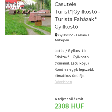
Casuțele
Turist*|Gyilkostó -
Turista Faházak*
Gyilkostó
Gyilkostó - Lássam a
térképen
Leírás / Gyilkos-tó -
Faházak* Gyilkostó
(románul: Lacu Roşu)
Románia egyik legszebb
klimatikus üdülője.
Bővebben
A teljes szállás már
2308 HUF