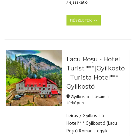
/ éjszakától
RÉSZLETEK >>
Lacu Roșu - Hotel
Turist ***|Gyilkostó
- Turista Hotel***
Gyilkostó
Gyilkostó - Lássam a
térképen
Leírás / Gyilkos-tó -
Hotel*** Gyilkostó (Lacu
Roşu) Románia egyik