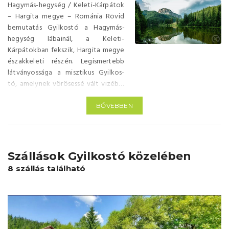
Hagymás-hegység / Keleti-Kárpátok
– Hargita megye – Románia Rövid
bemutatás Gyilkostó a Hagymás-
hegység lábainál, a Keleti-
Kárpátokban fekszik, Hargita megye
északkeleti részén. Legismertebb
látványossága a misztikus Gyilkos-
tó, amelynek vörösessé vált vizéből
kiálló elhalt fenyőfatörzsek és a fölé
magasodó Kis-Cohárd sziklafalai
BŐVEBBEN
páratlan látványt nyújtanak. Ez a
nyugodt, hegyi turizmusra
specializálódott település ideális
választás természetkedvelőknek,
Szállások Gyilkostó közelében
túrázóknak és családosoknak. A
8 szállás található
település 5 legfontosabb látnivalója
Gyilkos-tó – Erdély egyik
legismertebb természetes
torlasztava kiálló fatörzsekkel és
lenyűgöző hegyi háttérrel; a