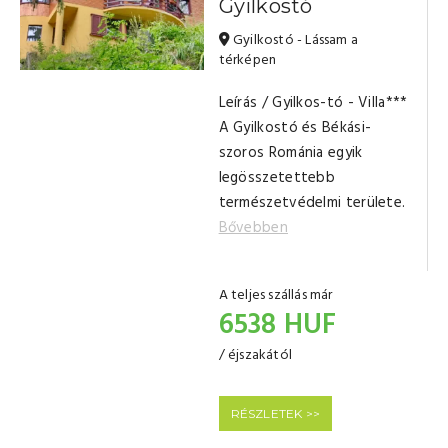
Gyilkostó
Gyilkostó - Lássam a
térképen
Leírás / Gyilkos-tó - Villa***
A Gyilkostó és Békási-
szoros Románia egyik
legösszetettebb
természetvédelmi területe.
Bővebben
A teljes szállás már
6538 HUF
/ éjszakától
RÉSZLETEK >>