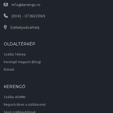
info@kerengo.ro
(004) - 0736651069
Székelyudvarhely
OLDALTÉRKÉP
Szállás Térkép
Kerengő magazin (Blog)
Rólunk
KERENGŐ
Szállás ADMIN
Regisztrálom a szállásomat
Súgó szállásadóknak