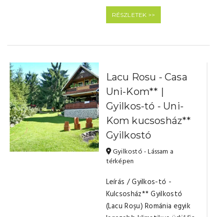
RÉSZLETEK >>
Lacu Rosu - Casa
Uni-Kom** |
Gyilkos-tó - Uni-
Kom kucsosház**
Gyilkostó
Gyilkostó - Lássam a
térképen
Leírás / Gyilkos-tó -
Kulcsosház** Gyilkostó
(Lacu Roşu) Románia egyik