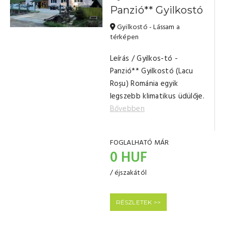
Panzió** Gyilkostó
Gyilkostó - Lássam a
térképen
Leírás / Gyilkos-tó -
Panzió** Gyilkostó (Lacu
Roşu) Románia egyik
legszebb klimatikus üdülője.
Bővebben
FOGLALHATÓ MÁR
0 HUF
/ éjszakától
RÉSZLETEK >>