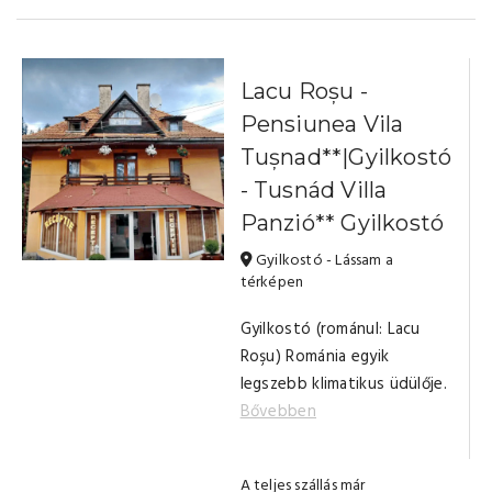
Lacu Roșu -
Pensiunea Vila
Tușnad**|Gyilkostó
- Tusnád Villa
Panzió** Gyilkostó
Gyilkostó - Lássam a
térképen
Gyilkostó (románul: Lacu
Roşu) Románia egyik
legszebb klimatikus üdülője.
Bővebben
A teljes szállás már