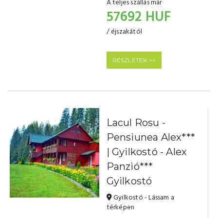
A teljes szállás már
57692 HUF
/ éjszakától
RÉSZLETEK >>
Lacul Rosu -
Pensiunea Alex***
| Gyilkostó - Alex
Panzió***
Gyilkostó
Gyilkostó - Lássam a
térképen