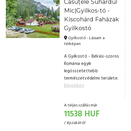
Casuțele Suhardul
Mic|Gyilkos-tó -
Kiscohárd Faházak
Gyilkostó
Gyilkostó - Lássam a
térképen
A Gyilkostó - Békási-szoros
Románia egyik
legösszetettebb
természetvédelmi területe.
Bővebben
A teljes szállás már
11538 HUF
/ éjszakától