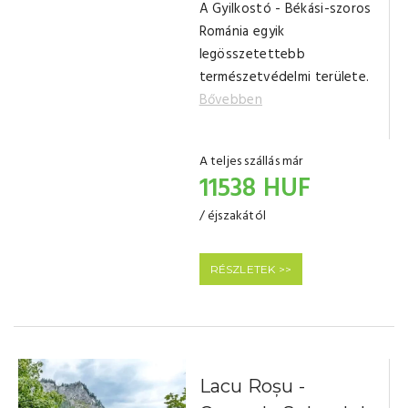
A Gyilkostó - Békási-szoros
Románia egyik
legösszetettebb
természetvédelmi területe.
Bővebben
A teljes szállás már
11538 HUF
/ éjszakától
RÉSZLETEK >>
Lacu Roșu -