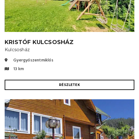
kanyargós szerpentinúton) Éghajlat:
• nyári átlaghőmérséklet: 15–20 °C
(hűvös, hegyi) • téli
átlaghőmérséklet: –5 – –10 °C
(hóborított) Turisztikai jelleg: Hegyi
turizmus, természetjárás, tó- &…
KRISTÓF KULCSOSHÁZ
Kulcsosház
Gyergyószentmiklós
13 km
RÉSZLETEK