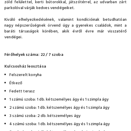
zöld felülettel, kerti bútorokkal, játszótérrel, az udvarban zárt
parkolóval várják kedves vendégeiket.
Kiváló elhelyezkedésének, valamint kondícióinak betudhatóan
nagy népszerűségnek örvend úgy a gyerekes családok, mint a
baráti társaságok körében, akik évről évre már visszatérő
vendégei.
Férőhelyek száma: 22 / 7 szoba
Kulcsosház leosztása
Felszerelt konyha
Étkező
Fedett terasz
1 számú szoba: 1 db. kétszemélyes ágy és 1 szimpla ágy
2 számú szoba: 1 db. kétszemélyes ágy és 1 szimpla ágy
3 számú szoba: 2 db. kétszemélyes ágy
4 számú szoba: 1 db. kétszemélyes ágy és 1 szimpla ágy