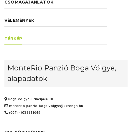
CSOMAGAJÁNLATOK
VÉLEMÉNYEK
TÉRKÉP
MonteRio Panzió Boga Völgye,
alapadatok
Boga Völgye, Principala 90
monterio-panzio-boga-volgye@kerengo.hu
(004) - 0736651069