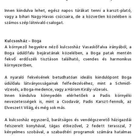
Innen kiindulva lehet, egész napos túrákat tenni a karszt-plató,
vagy a bihari Nagy-Havas csúcsaira, de a közvetlen közelében is
számos szép látnivaló csalogat.
Kulcsosház
– Boga
A környező hegyekre néző kulcsosház Vasaskőfalva irányából, a
Boga üdülőfalu bejáratának közelében, a Boga patak mentén
fekvő erdőszéli tisztáson található, csendes és harmonikus
környezetben,
A nyaraló fekvésének betudhatóan ideális kiindulópont Boga
üdülőalu látványosságainak felfedezéséhez, mint a Schmidl-
vízesés, a Boga-medence, vagy a Három Király-vízesés.
Innen kiindulva könnyedén elérhetőek a Padis környéki
nevezetességek is, mint a Csodavár, Padis Karszt-fennsík, az
Elveszett Világ, és még sok más.
A kulcsosház egyszerű, barátságos és vendégszerető házigazdái
felszerelt konyhával, tágas étkezővel, 2 fedett terasszal, 7
kényelmes szobával, a szabadtéri programok számára hatalmas