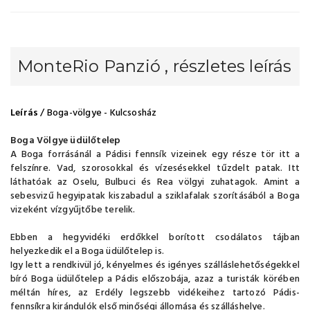
MonteRio Panzió , részletes leírás
Leírás
/ Boga-völgye - Kulcsosház
Boga Völgye üdülőtelep
A Boga forrásánál a Pádisi fennsík vizeinek egy része tör itt a
felszínre. Vad, szorosokkal és vízesésekkel tűzdelt patak. Itt
láthatóak az Oselu, Bulbuci és Rea völgyi zuhatagok. Amint a
sebesvizű hegyipatak kiszabadul a sziklafalak szorításából a Boga
vizeként vízgyűjtőbe terelik.
Ebben a hegyvidéki erdőkkel borított csodálatos tájban
helyezkedik el a Boga üdülőtelep is.
Igy lett a rendkivül jó, kényelmes és igényes szálláslehetőségekkel
bíró Boga üdülőtelep a Pádis előszobája, azaz a turisták körében
méltán híres, az Erdély legszebb vidékeihez tartozó Pádis-
fennsíkra kirándulók első minőségi állomása és szálláshelye.