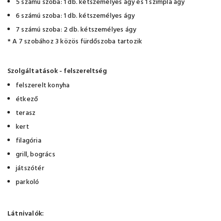
5 számú szoba: 1 db. kétszemélyes ágy és 1 szimpla ágy
6 számú szoba: 1 db. kétszemélyes ágy
7 számú szoba: 2 db. kétszemélyes ágy
* A 7 szobához 3 közös fürdőszoba tartozik
Szolgáltatások - felszereltség
felszerelt konyha
étkező
terasz
kert
filagória
grill, bogrács
játszótér
parkoló
Látnivalók: