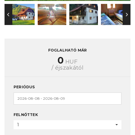
FOGLALHATÓ MÁR
0
HUF
/ éjszakától
PERIÓDUS
FELNŐTTEK
1