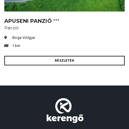
APUSENI PANZIÓ
⭐⭐⭐
Panzió
Boga Völgye
1 km
RÉSZLETEK