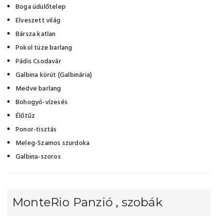
Boga üdülőtelep
Elveszett világ
Bársza katlan
Pokol tüze barlang
Pádis Csodavár
Galbina körút (Galbinária)
Medve barlang
Bohogyó-vízesés
Élőtűz
Ponor-tisztás
Meleg-Szamos szurdoka
Galbina-szoros
MonteRio Panzió , szobák