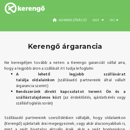
ADMINISZTRÁCIÓ
HUF
HU
Kerengő árgarancia
Ne keresgéljen tovább a neten: a Kerengo garanciát vállal arra,
hogy a legjobb áron a szállását itt tudja lefoglalni:
A lehető legjobb szállásárat
találja oldalainkon
(szállásadó partnereink által vállalt
árgarancia szerint)
Rendszerünk direkt kapcsolatot teremt Ön és a
szállástulajdonos közt
(az érdeklődés, ajánlatkérés vagy
szállásfoglalás során)
Szállásadó partnereink szerződésben vállalják, hogy oldalainkon
(Kerengő) ajánlataik árai megegyeznek, vagy akár alacsonyabbak is,
mint a saját hivatalos aktuális áraik, akár a saját honlapjukon.