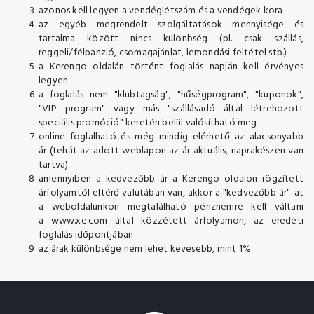
azonos kell legyen a vendéglétszám és a vendégek kora
az egyéb megrendelt szolgáltatások mennyisége és
tartalma között nincs különbség (pl. csak szállás,
reggeli/félpanzió, csomagajánlat, lemondási feltétel stb.)
a Kerengo oldalán történt foglalás napján kell érvényes
legyen
a foglalás nem "klubtagság", "hűségprogram", "kuponok",
"VIP program" vagy más "szállásadó által létrehozott
speciális promóció" keretén belül valósítható meg
online foglalható és még mindig elérhető az alacsonyabb
ár (tehát az adott weblapon az ár aktuális, naprakészen van
tartva)
amennyiben a kedvezőbb ár a Kerengo oldalon rögzített
árfolyamtól eltérő valutában van, akkor a "kedvezőbb ár"-at
a weboldalunkon megtalálható pénznemre kell váltani
a
www.xe.com
által közzétett árfolyamon, az eredeti
foglalás időpontjában
az árak különbsége nem lehet kevesebb, mint 1%