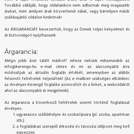
Továbbá válláják, hogy oldalainkon nem adhatnak meg magasabb
árakat, mint amilyen árak közvetlenül náluk, vagy bármilyen másik
szállásajánló oldalon hirdetnek!
Az ÁRGARANCIÁT bevezettük, hogy az Önnek teljes kényelmet és
ár biztonságot nyújthassunk.
Árgarancia:
Mégis jobb árat talált máshol? Jeleze nekünk mihamarabb az
info@kerengo.hu e-mail címen és mi az alacsonyabb árra
módosítjuk az aktuális foglalás értékét, amennyiben az alábbi
felsorolt feltételek teljesültek! (Az e-mailben szükséges elküldeni:
az érvényes Kerengő foglalási azonosítót és a linket, a weboldalról
ahol az alacsonyabb ár megjelenik).
Az árgarancia a következő feltételek szerint történő foglalással
érvényes:
ugyanazon szálláshelyre és szobatípusra (pl. szoba, apartman
stb.)
a foglalásban szereplő érkezési és távozási időpont meg kell
egyezzen