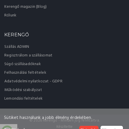
Kerengő magazin (Blog)
Rólunk
KERENGŐ
Szállás ADMIN
Regisztrálom a szállásomat
Súgó szállásadóknak
Felhasználási feltételek
Adatvédelmi nyilatkozat - GDPR
Működési szabályzat
Lemondási feltételek
Sütiket használunk a jobb élmény érdekében.
© 2026 Kerengo - Minden jog fenntartva.
Készítette