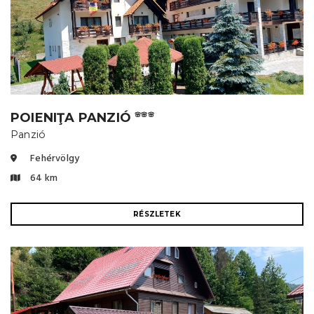
POIENIŢA PANZIÓ
🌸🌸🌸
Panzió
Fehérvölgy
64 km
RÉSZLETEK