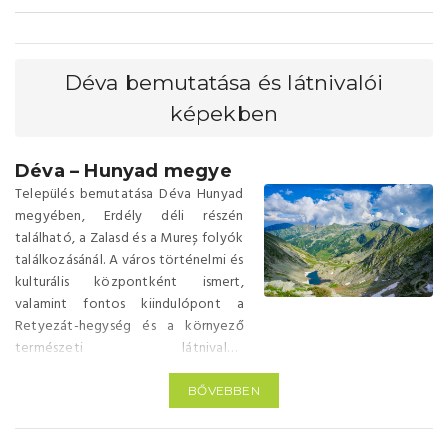
Déva bemutatása és látnivalói
képekben
Déva – Hunyad megye
Település bemutatása Déva Hunyad
megyében, Erdély déli részén
található, a Zalasd és a Mureș folyók
találkozásánál. A város történelmi és
kulturális központként ismert,
valamint fontos kiindulópont a
Retyezát-hegység és a környező
természeti látnivalók
felfedezéséhez. Déva központjától
a térség fontos nevezetességei
BŐVEBBEN
könnyen elérhetők, a közlekedés jól
szervezett, GPS, Google Maps és