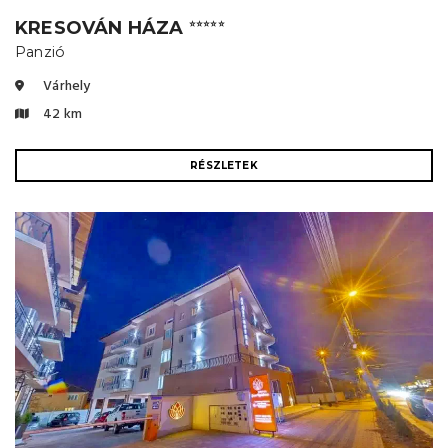
KRESOVÁN HÁZA
⭐⭐⭐⭐⭐
Panzió
Várhely
42 km
RÉSZLETEK