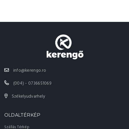
info@kerengo.ro
(004) - 0736651069
Székelyudvarhely
OLDALTÉRKÉP
Szállás Térkép