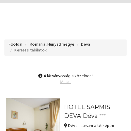
Főoldal
Románia, Hunyad megye
Déva
Keresési találatok
4
látványosság a közelben!
Mutat
HOTEL SARMIS
DEVA Déva
⭐⭐⭐
Déva - Lássam a térképen