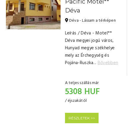
Pacific Motel**
Déva
Déva - Lássam a térképen
Leírás / Déva - Motel**
Déva megyei jogú város,
Hunyad megye székhelye
mely az Érchegység és
Pojána-Ruszka...
Bővebben
A teljes szállás már
5308 HUF
/ éjszakától
RÉSZLETEK >>