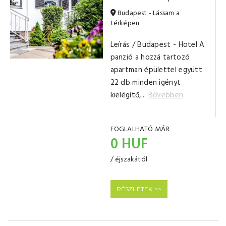
Budapest - Lássam a
térképen
Leírás / Budapest - Hotel A
panzió a hozzá tartozó
apartman épülettel együtt
22 db minden igényt
kielégítő,...
Bővebben
FOGLALHATÓ MÁR
0 HUF
/ éjszakától
RÉSZLETEK >>