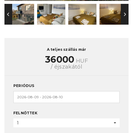
A teljes szállás már
36000
HUF
/ éjszakától
PERIÓDUS
FELNŐTTEK
1