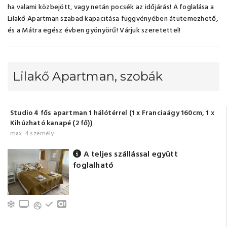
ha valami közbejött, vagy netán pocsék az időjárás! A foglalása a
Lilakő Apartman szabad kapacitása függvényében átütemezhető,
és a Mátra egész évben gyönyörű! Várjuk szeretettel!
Lilakő Apartman, szobák
Studio 4 fős apartman 1 hálótérrel (1 x Franciaágy 160cm, 1 x
Kihúzható kanapé (2 fő))
max. 4 személy
A teljes szállással együtt
foglalható
Légkondicionálás
TV
Földszinti
Széf