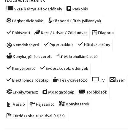
SZOLGÁLTATÁSAINK
SZÉP kártya elfogadóhely
Parkolás
Légkondicionálás
Központi Fűtés (villannyal)
Földszinti
Kert / Udvar / Zöld udvar
Filagória
Piperecikkek
Hűtőszekrény
Nemdohányzó
Konyha, jól felszerelt
Mikrohullámú sütő
Kenyérpirító
Evőeszközök, edények
Elektromos főzőlap
Tea-/kávéfőző
TV
Széf
Erkély/terasz
Mosogatógép
Törölközők
Konyhasarok
Vasaló
Hajszárító
Fürdőszoba tusolóval (saját)