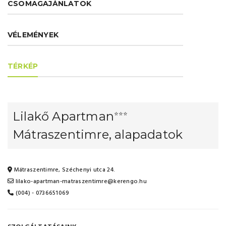
CSOMAGAJÁNLATOK
VÉLEMÉNYEK
TÉRKÉP
Lilakő Apartman
⭐⭐⭐
Mátraszentimre, alapadatok
Mátraszentimre, Széchenyi utca 24.
lilako-apartman-matraszentimre@kerengo.hu
(004) - 0736651069