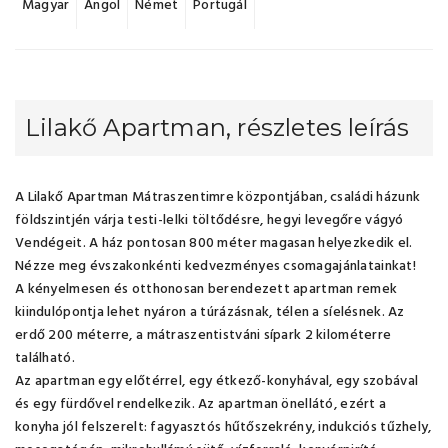
Magyar
Angol
Német
Portugál
Lilakő Apartman, részletes leírás
A Lilakő Apartman Mátraszentimre központjában, családi házunk
földszintjén várja testi-lelki töltődésre, hegyi levegőre vágyó
Vendégeit. A ház pontosan 800 méter magasan helyezkedik el.
Nézze meg évszakonkénti kedvezményes csomagajánlatainkat!
A kényelmesen és otthonosan berendezett apartman remek
kiindulópontja lehet nyáron a túrázásnak, télen a síelésnek. Az
erdő 200 méterre, a mátraszentistváni sípark 2 kilométerre
található.
Az apartman egy előtérrel, egy étkező-konyhával, egy szobával
és egy fürdővel rendelkezik. Az apartman önellátó, ezért a
konyha jól felszerelt: fagyasztós hűtőszekrény, indukciós tűzhely,