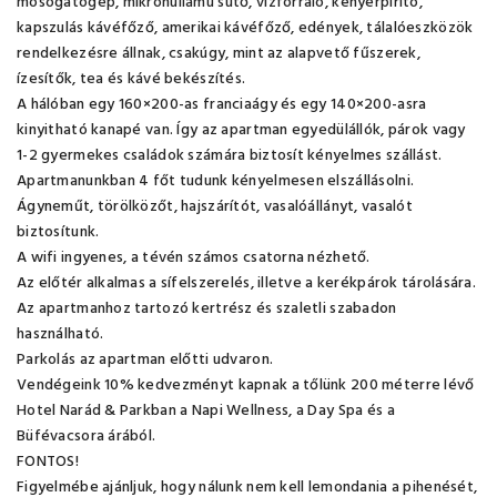
mosogatógép, mikrohullámú sütő, vízforraló, kenyérpirító,
kapszulás kávéfőző, amerikai kávéfőző, edények, tálalóeszközök
rendelkezésre állnak, csakúgy, mint az alapvető fűszerek,
ízesítők, tea és kávé bekészítés.
A hálóban egy 160×200-as franciaágy és egy 140×200-asra
kinyitható kanapé van. Így az apartman egyedülállók, párok vagy
1-2 gyermekes családok számára biztosít kényelmes szállást.
Apartmanunkban 4 főt tudunk kényelmesen elszállásolni.
Ágyneműt, törölközőt, hajszárítót, vasalóállányt, vasalót
biztosítunk.
A wifi ingyenes, a tévén számos csatorna nézhető.
Az előtér alkalmas a sífelszerelés, illetve a kerékpárok tárolására.
Az apartmanhoz tartozó kertrész és szaletli szabadon
használható.
Parkolás az apartman előtti udvaron.
Vendégeink 10% kedvezményt kapnak a tőlünk 200 méterre lévő
Hotel Narád & Parkban a Napi Wellness, a Day Spa és a
Büfévacsora árából.
FONTOS!
Figyelmébe ajánljuk, hogy nálunk nem kell lemondania a pihenését,