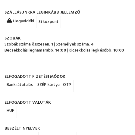
SZÁLLÁSUNKRA LEGINKÁBB JELLEMZŐ
Hegyvidéki
Sí központ
SZOBÁK
Szobák száma összesen:
1
| Személyek száma:
4
Becsekkolás leghamarabb:
14:00
| Kicsekkolás legkésőbb:
10:00
ELFOGADOTT FIZETÉSI MÓDOK
Banki átutalás
SZÉP kártya - OTP
ELFOGADOTT VALUTÁK
HUF
BESZÉLT NYELVEK