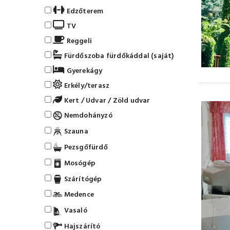
Edzőterem
TV
Reggeli
Fürdőszoba fürdőkáddal (saját)
Gyerekágy
Erkély/terasz
Kert / Udvar / Zöld udvar
Nemdohányzó
Szauna
Pezsgőfürdő
Mosógép
Szárítógép
Medence
Vasaló
Hajszárító