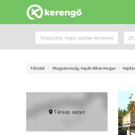
Főoldal
Magyarország, Hajdú-Bihar megye
Hajdú
Térkép nézet