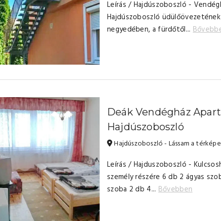
Leírás / Hajdúszoboszló - Vendég
Hajdúszoboszló üdülőövezetének
negyedében, a fürdőtől...
Bővebb
Deák Vendégház Apar
Hajdúszoboszló
Hajdúszoboszló - Lássam a térkép
Leírás / Hajduszoboszló - Kulcsos
személy részére 6 db 2 ágyas szo
szoba 2 db 4...
Bővebben