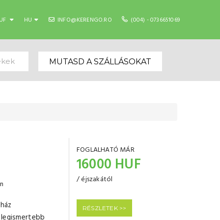
UF
HU
INFO@KERENGO.RO
(004) - 0736651069
ekek
MUTASD A SZÁLLÁSOKAT
FOGLALHATÓ MÁR
16000 HUF
/ éjszakától
en
nház
RÉSZLETEK >>
 legismertebb