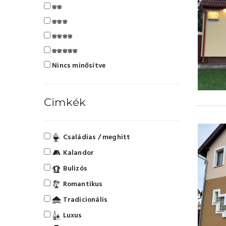
🌸🌸
🌸🌸🌸
🌸🌸🌸🌸
🌸🌸🌸🌸🌸
Nincs minősítve
Cimkék
Családias / meghitt
Kalandor
Bulizós
Romantikus
Tradicionális
Luxus