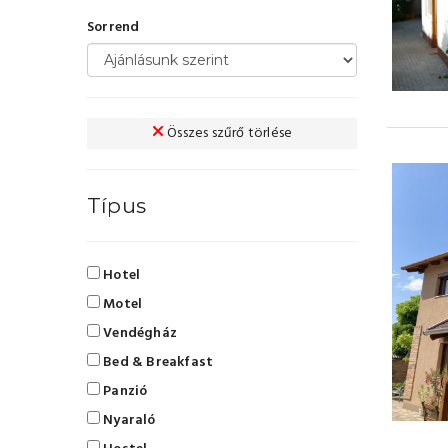
Sorrend
Összes szűrő törlése
Típus
Hotel
Motel
Vendégház
Bed & Breakfast
Panzió
Nyaraló