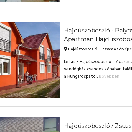
Hajdúszoboszló - Palyo
Apartman Hajdúszobos
Hajdúszoboszló - Lássam a térkép
Leírás / Hajdúszoboszló - Apartm
vendégház csendes zónában talál
a Hungarospatól.
Bővebben
Hajdúszoboszló / Zsuzs