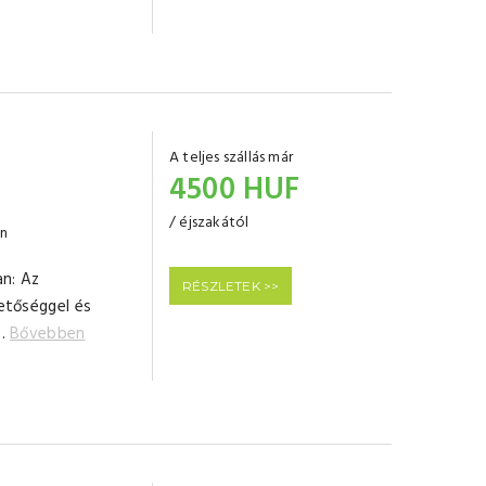
A teljes szállás már
4500 HUF
/ éjszakától
en
an: Az
RÉSZLETEK >>
hetőséggel és
..
Bővebben