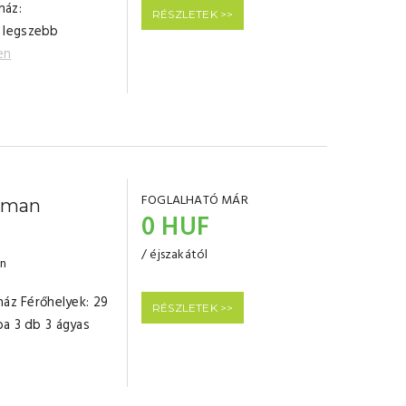
ház:
RÉSZLETEK >>
 legszebb
en
FOGLALHATÓ MÁR
tman
0 HUF
/ éjszakától
en
ház Férőhelyek: 29
RÉSZLETEK >>
ba 3 db 3 ágyas