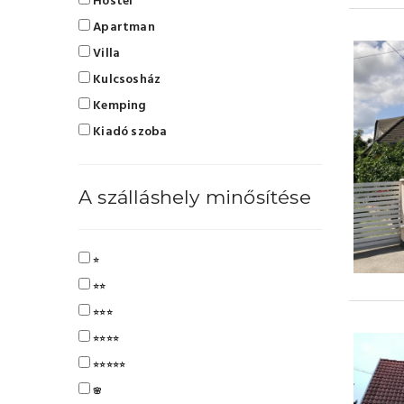
Hostel
Apartman
Villa
Kulcsosház
Kemping
Kiadó szoba
A szálláshely minősítése
⭐
⭐⭐
⭐⭐⭐
⭐⭐⭐⭐
⭐⭐⭐⭐⭐
🌸