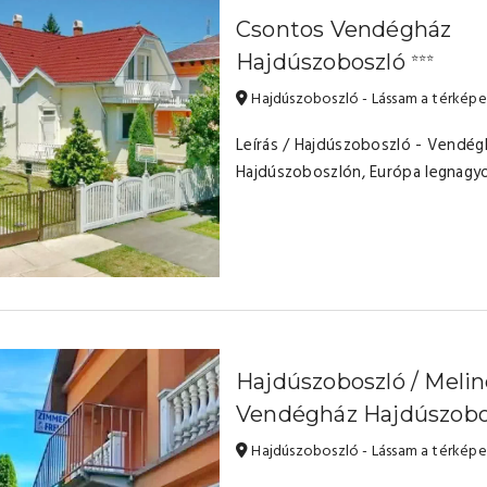
Csontos Vendégház
Hajdúszoboszló
⭐⭐⭐
Hajdúszoboszló - Lássam a térkép
Leírás / Hajdúszoboszló - Vendé
Hajdúszoboszlón, Európa legnagy
Hajdúszoboszló / Meli
Vendégház Hajdúszobo
Hajdúszoboszló - Lássam a térkép