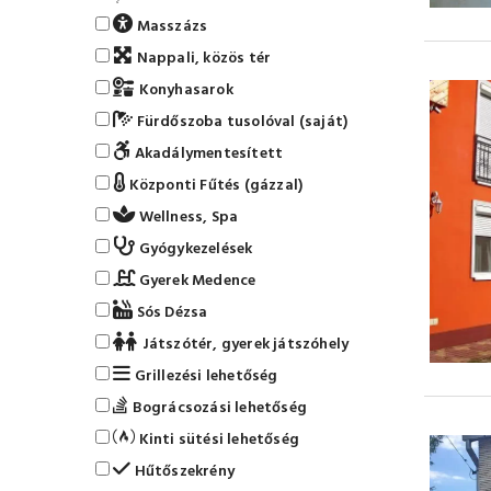
Masszázs
Nappali, közös tér
Konyhasarok
Fürdőszoba tusolóval (saját)
Akadálymentesített
Központi Fűtés (gázzal)
Wellness, Spa
Gyógykezelések
Gyerek Medence
Sós Dézsa
Játszótér, gyerek játszóhely
Grillezési lehetőség
Bográcsozási lehetőség
Kinti sütési lehetőség
Hűtőszekrény