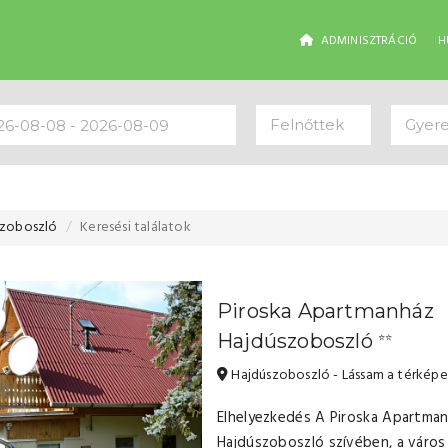
ADMINISZTRÁCIÓ
H
Felnőttek
Gyer
szoboszló
Keresési találatok
Piroska Apartmanház
Hajdúszoboszló
⭐⭐
Hajdúszoboszló - Lássam a térkép
Elhelyezkedés A Piroska Apartma
Hajdúszoboszló szívében, a város