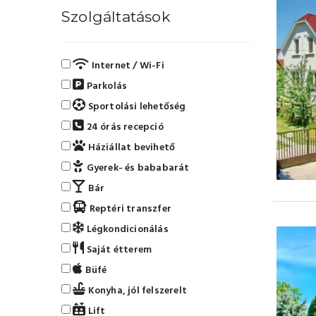
Szolgáltatások
Internet / Wi-Fi
Parkolás
Sportolási lehetőség
24 órás recepció
Háziállat bevihető
Gyerek- és bababarát
Bár
Reptéri transzfer
Légkondicionálás
Saját étterem
Büfé
Konyha, jól felszerelt
Lift