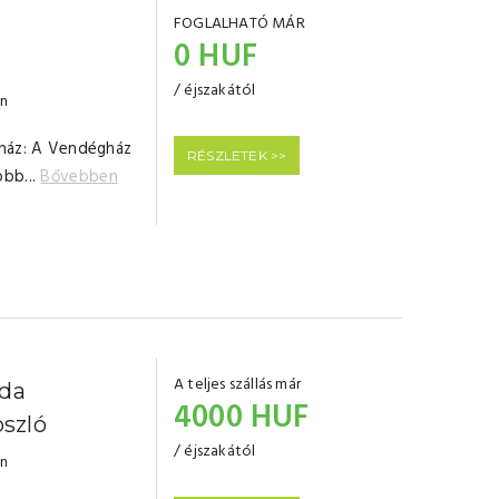
FOGLALHATÓ MÁR
0 HUF
/ éjszakától
en
gház: A Vendégház
RÉSZLETEK >>
obb...
Bővebben
A teljes szállás már
nda
4000 HUF
szló
/ éjszakától
en