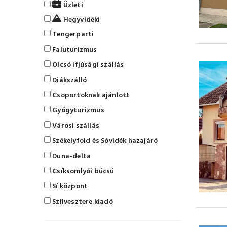
Üzleti
Hegyvidéki
Tengerparti
Faluturizmus
Olcsó ifjúsági szállás
Diákszálló
Csoportoknak ajánlott
Gyógyturizmus
Városi szállás
Székelyföld és Sóvidék hazajáró
Duna-delta
Csíksomlyói búcsú
Sí központ
Szilvesztere kiadó