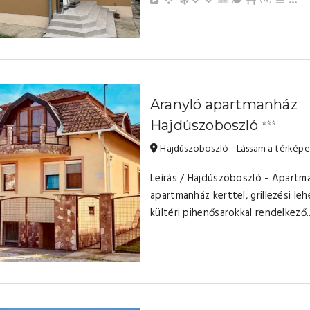
Aranyló apartmanház
Hajdúszoboszló
⭐⭐⭐
Hajdúszoboszló - Lássam a térkép
Leírás / Hajdúszoboszló - Apartm
apartmanház kerttel, grillezési le
kültéri pihenősarokkal rendelkező.