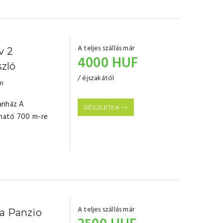
A teljes szállás már
v 2
4000 HUF
zló
/ éjszakától
en
anház A
RÉSZLETEK >>
ható 700 m-re
A teljes szállás már
a Panzio