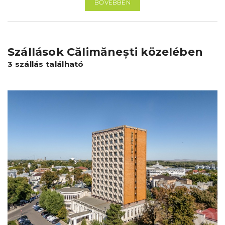
BŐVEBBEN
Szállások Călimănești közelében
3 szállás található