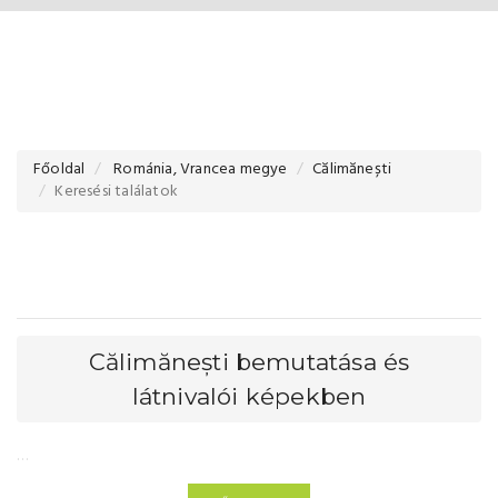
Főoldal
Románia, Vrancea megye
Călimănești
Keresési találatok
Călimănești bemutatása és
látnivalói képekben
…