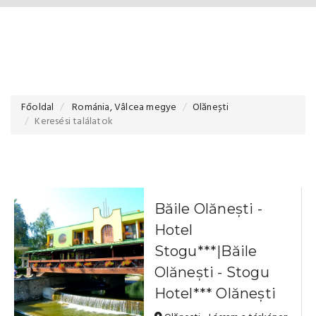
Főoldal
Románia, Vâlcea megye
Olănești
Keresési találatok
Băile Olănești -
Hotel
Stogu***|Băile
Olănești - Stogu
Hotel*** Olănești