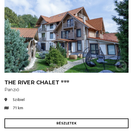
THE RIVER CHALET
🌸🌸🌸
Panzió
Szibiel
71 km
RÉSZLETEK