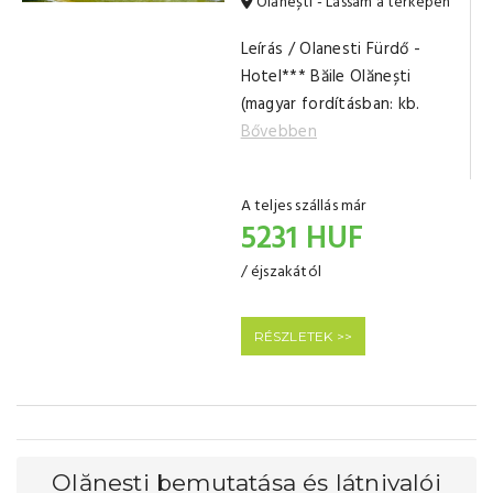
Olănești - Lássam a térképen
Leírás / Olanesti Fürdő -
Hotel*** Băile Olănești
(magyar fordításban: kb.
Bővebben
A teljes szállás már
5231 HUF
/ éjszakától
RÉSZLETEK >>
Olănești bemutatása és látnivalói