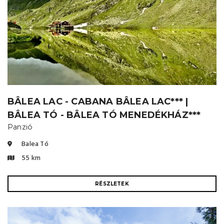
BÂLEA LAC - CABANA BÂLEA LAC*** |
BÂLEA TÓ - BÂLEA TÓ MENEDÉKHÁZ***
Panzió
Balea Tó
55 km
RÉSZLETEK