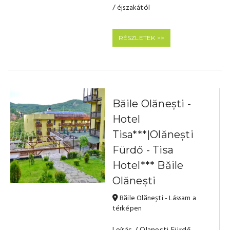
/ éjszakától
RÉSZLETEK >>
Băile Olănești -
Hotel
Tisa***|Olănești
Fürdő - Tisa
Hotel*** Băile
Olănești
Băile Olănești - Lássam a
térképen