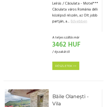
Leírás / Căciulata - Motel***
Căciulata város Románia déli
középső részén, az Olt jobb
partján, a...
Bővebben
A teljes szállás már
3462 HUF
/ éjszakától
RÉSZLETEK >>
Băile Olanești -
Vila