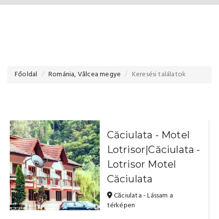
Főoldal
Románia, Vâlcea megye
Keresési találatok
Căciulata - Motel
Lotrisor|Căciulata -
Lotrisor Motel
Căciulata
Căciulata - Lássam a
térképen