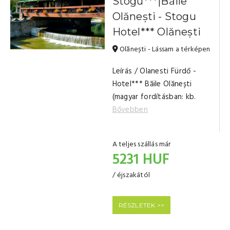
Stogu***|Băile
Olănești - Stogu
Hotel*** Olănești
Olănești - Lássam a térképen
Leírás / Olanesti Fürdő -
Hotel*** Băile Olănești
(magyar fordításban: kb.
Bővebben
A teljes szállás már
5231 HUF
/ éjszakától
RÉSZLETEK >>