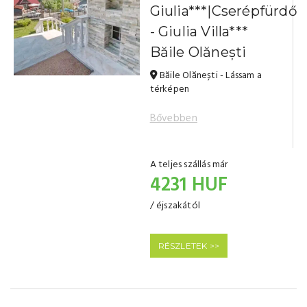
Giulia***|Cserépfürdő
- Giulia Villa***
Băile Olănești
Băile Olănești - Lássam a
térképen
Bővebben
A teljes szállás már
4231 HUF
/ éjszakától
RÉSZLETEK >>