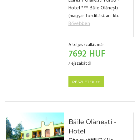
Leírás / Olanesti Fürdő -
Hotel *** Băile Olănești
(magyar fordításban: kb.
Bővebben
A teljes szállás már
7692 HUF
/ éjszakától
RÉSZLETEK >>
Băile Olănești -
Hotel