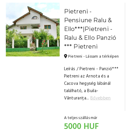
Pietreni -
Pensiune Ralu &
Ello***|Pietreni -
Ralu & Ello Panzió
*** Pietreni
Pietreni - Lássam a térképen
Leírás / Pietreni - Panzió***
Pietreni az Arnota és a
Cacova hegység lábánál
található, a Buila-
Vânturarița...
Bővebben
A teljes szállás már
5000 HUF