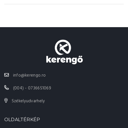
info@kerengo.ro
(004) - 0736651069
Székelyudvarhely
OLDALTÉRKÉP