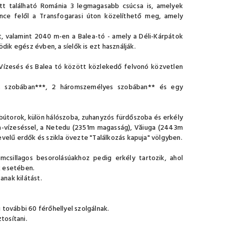
Itt található Románia 3 legmagasabb csúcsa is, amelyek
ce felől a Transfogarasi úton közelíthető meg, amely
t, valamint 2040 m-en a Balea-tó - amely a Déli-Kárpátok
k egész évben, a síelők is ezt használják.
 Vízesés és Balea tó között közlekedő felvonó közvetlen
s szobában***, 2 háromszemélyes szobában** és egy
bútorok, külön hálószoba, zuhanyzós fürdőszoba és erkély
âlea-vízeséssel, a Netedu (2351m magasság), Văiuga (2443m
velű erdők és szikla övezte "Találkozás kapuja" völgyben.
mcsillagos besorolásúakhoz pedig erkély tartozik, ahol
k esetében.
anak kilátást.
további 60 férőhellyel szolgálnak.
tosítani.