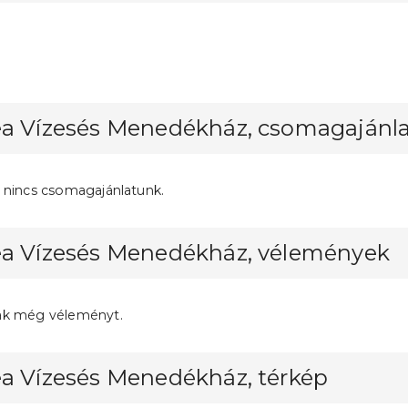
ea Vízesés Menedékház, csomagajánl
 nincs csomagajánlatunk.
ea Vízesés Menedékház, vélemények
ak még véleményt.
ea Vízesés Menedékház, térkép