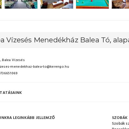
ea Vízesés Menedékház Balea Tó, ala
, Balea Vízesés
izeses-menedekhaz-balea-to@kerengo.hu
 0736651069
TATÁSAINK
UNKRA LEGINKÁBB JELLEMZŐ
SZOBÁK
Szobák s