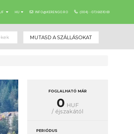
UF
HU
INFO@KERENGO.RO
(004) - 0736651069
ekek
MUTASD A SZÁLLÁSOKAT
FOGLALHATÓ MÁR
0
HUF
/ éjszakától
PERIÓDUS