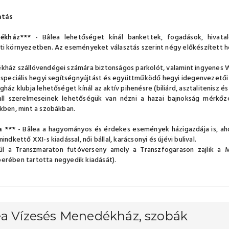
atás
ékház***
- Bâlea lehetőséget kínál bankettek, fogadások, hivata
i környezetben. Az eseményeket választás szerint négy előkészített he
ház szállóvendégei számára biztonságos parkolót, valamint ingyenes Wi-
 speciális hegyi segítségnyújtást és együttműködő hegyi idegenvezetői 
ház klubja lehetőséget kínál az aktív pihenésre (biliárd, asztalitenisz és
all szerelmeseinek lehetőségük van nézni a hazai bajnokság mérkőz
kben, mint a szobákban.
 ***
- Bâlea a hagyományos és érdekes események házigazdája is, ahol 
indkettő XXI-s kiadással, női bállal, karácsonyi és újévi bulival.
dúl a Transzmaraton futóverseny amely a Transzfogarason zajlik a
rében tartotta negyedik kiadását).
ea Vízesés Menedékház, szobák