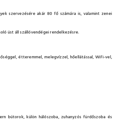
yek szervezésére akár 80 fő számára is, valamint zenei
ló üst áll szállóvendégei rendelkezésre.
séggel, étteremmel, melegvízzel, hőellátással, WiFi-vel,
dern bútorok, külön hálószoba, zuhanyzós fürdőszoba és