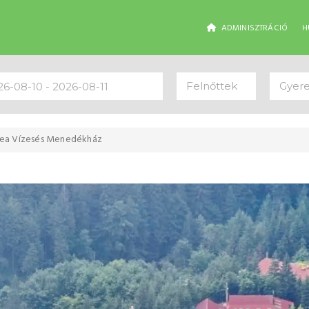
ADMINISZTRÁCIÓ
H
Felnőttek
Gyer
lea Vízesés Menedékház