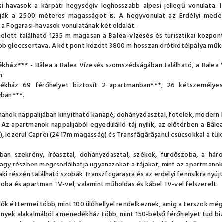
i-havasok a kárpáti hegységív leghosszabb alpesi jellegű vonulata. 
ják a 2500 méteres magasságot is. A hegyvonulat az Erdélyi meden
 a Fogarasi-havasok vonulatának két oldalát.
melett található 1235 m magasan a
Balea-vízesés
és turisztikai közpon
b gleccsertava. A két pont között 3800 m hosszan drótkötélpálya működi
ékház***
- Bâlea a Balea Vízesés szomszédságában található, a Balea
n.
kház 69 férőhelyet biztosít 2 apartmanban***, 26 kétszemélye
yban***.
anok nappalijában kinyitható kanapé, dohányzóasztal, fotelek, modern 
. Az apartmanok nappalijából egyedülálló táj nyílik, az előtérben a B
, Iezerul Caprei (2417m magasság) és Transfăgărășanul csúcsokkal a tűle
an szekrény, íróasztal, dohányzóasztal, székek, fürdőszoba, a háro
vagy részben megcsodálhatja ugyanazokat a tájakat, mint az apartmano
aki részén található szobák Transzfogarasra és az erdélyi fennsíkra nyújt
oba és apartman TV-vel, valamint műholdas és kábel TV-vel felszerelt.
ők éttermei több, mint 100 ülőhellyel rendelkeznek, amig a terszok még 
yek alakalmából a menedékház több, mint 150-belső férőhelyet tud biz