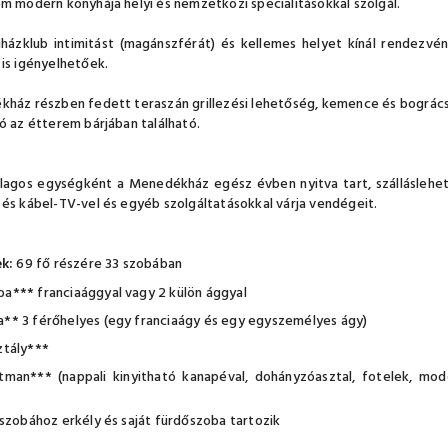
m modern konyhája helyi és nemzetközi specialitásokkal szolgál.
ázklub intimitást (magánszférát) és kellemes helyet kínál rendezvén
is igényelhetőek.
ház részben fedett teraszán grillezési lehetőség, kemence és bográcso
ó az étterem bárjában található.
lagos egységként a Menedékház egész évben nyitva tart, szálláslehető
és kábel-TV-vel és egyéb szolgáltatásokkal várja vendégeit.
k:
69 fő részére 33 szobában
ba*** franciaággyal vagy 2 külön ággyal
a** 3 férőhelyes (egy franciaágy és egy egyszemélyes ágy)
ztály***
tman*** (nappali kinyitható kanapéval, dohányzóasztal, fotelek, mo
szobához erkély és saját fürdőszoba tartozik