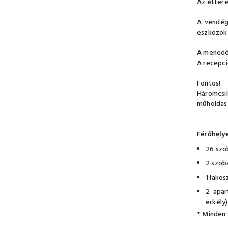
Az éttere
A vendégh
eszközök 
A menedék
A recepci
Fontos!
Háromcsil
műholdas 
Férőhelye
26 szo
2 szob
1 lakos
2 apar
erkély)
* Minden 