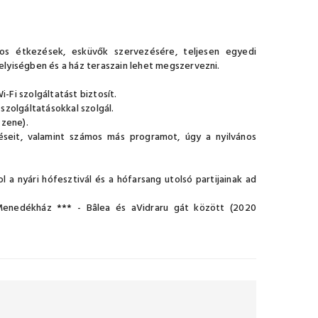
los étkezések, esküvők szervezésére, teljesen egyedi
lyiségben és a ház teraszain lehet megszervezni.
Fi szolgáltatást biztosít.
szolgáltatásokkal szolgál.
 zene).
éseit, valamint számos más programot, úgy a nyilvános
a nyári hófesztivál és a hófarsang utolsó partijainak ad
 Menedékház *** - Bâlea és aVidraru gát között (2020