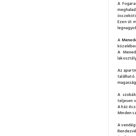
A Fogaras
meghalad
összeköti
Ezen út 
legnagyob
A
Mened
közelébe
A Menedé
lakosztál
Az apartm
található
magasság)
A szobákb
teljesen 
A ház ész
Minden sz
A vendégl
Rendezvén