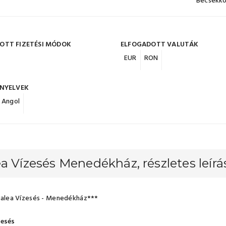
Becsekko
OTT FIZETÉSI MÓDOK
ELFOGADOTT VALUTÁK
EUR
RON
 NYELVEK
Angol
a Vízesés Menedékház, részletes leírá
Balea Vízesés - Menedékház***
zesés