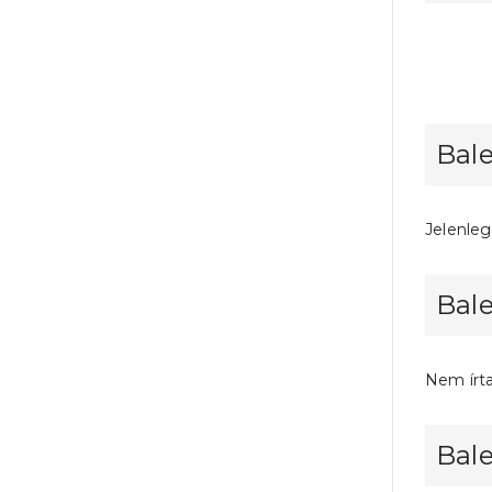
Bal
Jelenleg
Bal
Nem írt
Bal