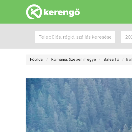
Főoldal
Románia, Szeben megye
Balea Tó
Ba