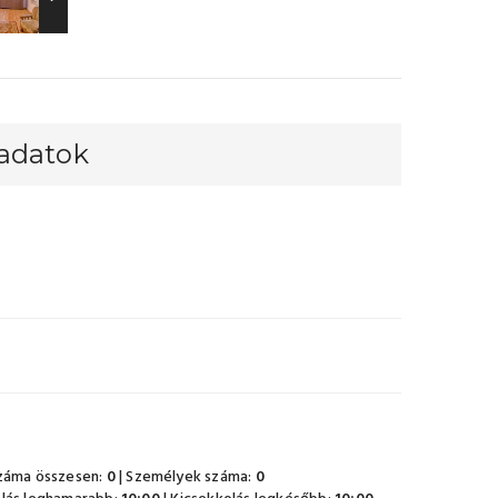
padatok
záma összesen:
0
| Személyek száma:
0