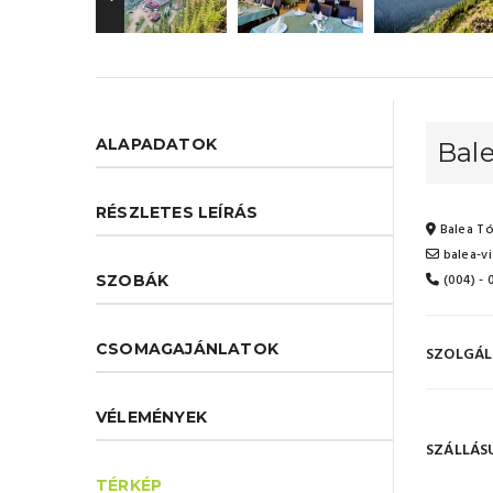
ALAPADATOK
Bal
RÉSZLETES LEÍRÁS
Balea Tó
balea-v
(004) -
SZOBÁK
CSOMAGAJÁNLATOK
SZOLGÁL
VÉLEMÉNYEK
SZÁLLÁS
TÉRKÉP