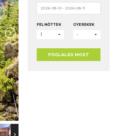
FELNŐTTEK
GYEREKEK
1
-
FOGLALÁS MOST