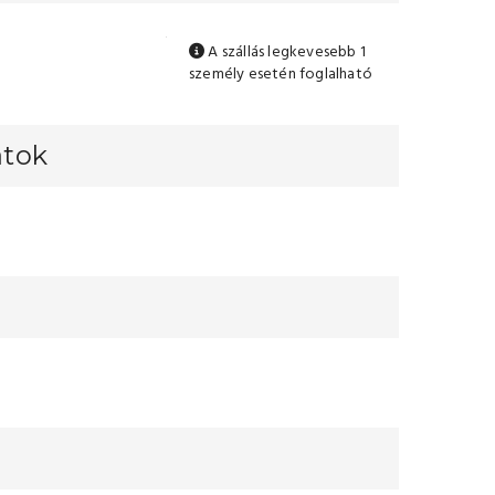
A szállás legkevesebb 1
személy esetén foglalható
atok