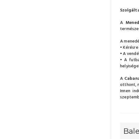
Szolgált
A
Mened
természet
A menedék
• Kérésre
• A vendég
• A futb
helyisége
A
Cabana
otthont, m
Innen in
szeptembe
Bal