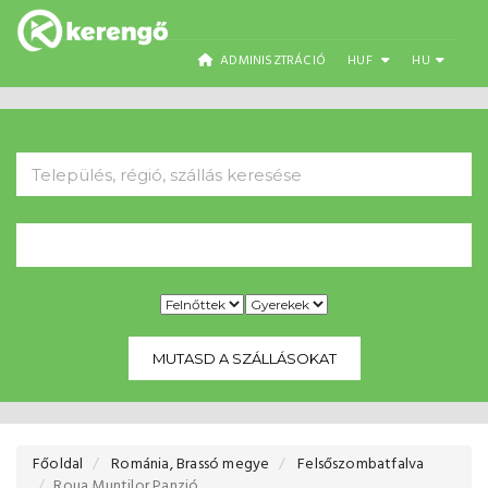
ADMINISZTRÁCIÓ
HUF
HU
MUTASD A SZÁLLÁSOKAT
Főoldal
Románia, Brassó megye
Felsőszombatfalva
Roua Muntilor Panzió