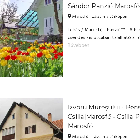
Sándor Panzió Marosf
Marosfő - Lássam a térképen
Leírás / Marosfő - Panzió** A Pa
csendes kis utcában található a fő
Bővebben
Izvoru Mureșului - Pen
Csilla|Marosfő - Csilla 
Marosfő
Marosfő - Lássam a térképen