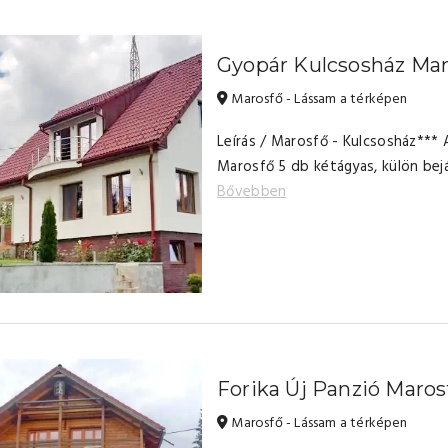
Gyopár Kulcsosház Mar
Marosfő - Lássam a térképen
Leírás / Marosfő - Kulcsosház***
Marosfő 5 db kétágyas, külön bejá
Bővebben
Forika Új Panzió Maros
Marosfő - Lássam a térképen