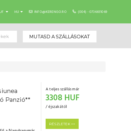
UF
HU
INFO@KERENGO.RO
(004) - 0736651069
ekek
MUTASD A SZÁLLÁSOKAT
A teljes szállás már
siunea
3308 HUF
ó Panzió**
/ éjszakától
RÉSZLETEK >>