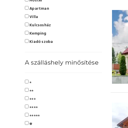
Hostel
Apartman
Villa
Kulcsosház
Kemping
Kiadó szoba
A szálláshely minősítése
⭐
⭐⭐
⭐⭐⭐
⭐⭐⭐⭐
⭐⭐⭐⭐⭐
🌸