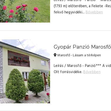
Leírás / Marosfő - Panzió** Maro
(1793 m) előterében, a Fekete -Rez
fekvő hegyvidéki...
Bővebben
Gyopár Panzió Marosf
Marosfő - Lássam a térképen
Leírás / Marosfő - Panzió*** A vi
Olt forrásvidéke.
Bővebben