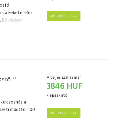
rosfő
n, a Fekete -Rez
RÉSZLETEK >>
..
Bővebben
A teljes szállás már
osfő
⭐⭐
3846 HUF
/ éjszakától
 kulcsosház a
mzeti műúttol 100
RÉSZLETEK >>