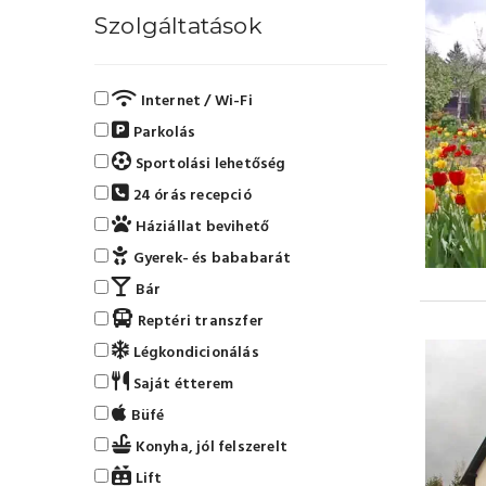
Szolgáltatások
Internet / Wi-Fi
Parkolás
Sportolási lehetőség
24 órás recepció
Háziállat bevihető
Gyerek- és bababarát
Bár
Reptéri transzfer
Légkondicionálás
Saját étterem
Büfé
Konyha, jól felszerelt
Lift