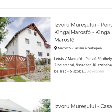
Izvoru Mureșului - Pen
Kinga|Marosfő - Kinga
Marosfő
Marosfő - Lássam a térképen
Leírás / Marosfő - Panzió Férőhel
2 bejárattal, összesen 10 szobába
bejárat - 5 szoba...
Bővebben
Izvoru Mureșului - Cas