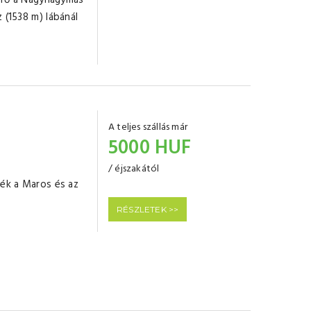
sfő a Nagyhagymás
 (1538 m) lábánál
A teljes szállás már
ő
5000 HUF
/ éjszakától
dék a Maros és az
RÉSZLETEK >>