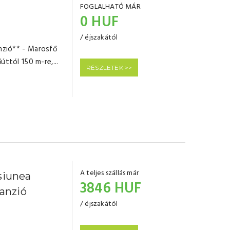
FOGLALHATÓ MÁR
ő
0 HUF
/ éjszakától
nzió** - Marosfő
úttól 150 m-re,...
RÉSZLETEK >>
A teljes szállás már
siunea
3846 HUF
Panzió
/ éjszakától