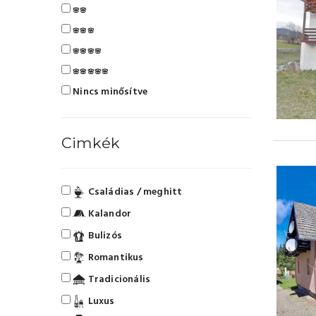
🌸🌸
🌸🌸🌸
🌸🌸🌸🌸
🌸🌸🌸🌸🌸
Nincs minősítve
Cimkék
Családias / meghitt
Kalandor
Bulizós
Romantikus
Tradicionális
Luxus