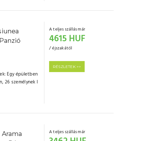
A teljes szállás már
siunea
4615 HUF
 Panzió
/ éjszakától
RÉSZLETEK >>
yek: Egy épületben
n, 26 személynek I
A teljes szállás már
a Arama