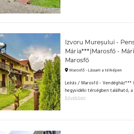
Izvoru Mureșului - Pen
Mária***|Marosfő - Már
Marosfő
Marosfő - Lássam a térképen
Leírás / Marosfő - Vendégház*** 
hegyvidéki térségben található, a
Bővebben