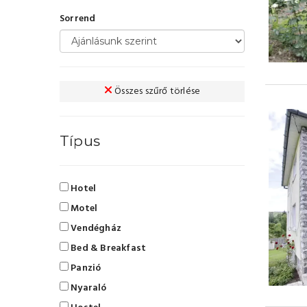
Sorrend
Összes szűrő törlése
Típus
Hotel
Motel
Vendégház
Bed & Breakfast
Panzió
Nyaraló