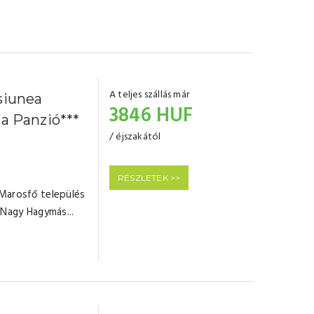
A teljes szállás már
siunea
3846 HUF
ia Panzió***
/ éjszakától
RÉSZLETEK >>
Marosfő település
 Nagy Hagymás...