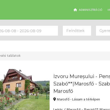
ADMINISZTRÁCIÓ
H
Felnőttek
Gyer
sési találatok
Izvoru Mureșului - Pen
Szabó**|Marosfő - Szab
Marosfő
Marosfő - Lássam a térképen