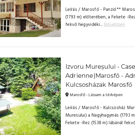
Leírás / Marosfő - Panzió** Maro
(1793 m) előterében, a Fekete -Rez
fekvő hegyvidéki...
Bővebben
Izvoru Mureșului - Cas
Adrienne|Marosfő - Ad
Kulcsosházak Marosfő
Marosfő - Lássam a térképen
Leírás / Marosfő - Kulcsosház Mar
Muresului) a Nagyhagymás (1793 m
Fekete -Rez (1538 m) lábánál fekvő