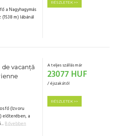
RÉSZLETEK >>
sfő a Nagyhagymás
 (1538 m) lábánál
A teljes szállás már
e de vacanță
23077 HUF
rienne
/ éjszakától
RÉSZLETEK >>
osfő (Izvoru
) előterében, a
...
Bővebben