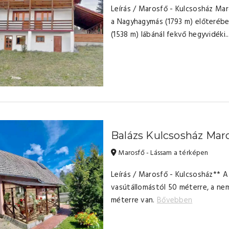
Leírás / Marosfő - Kulcsosház Ma
a Nagyhagymás (1793 m) előterébe
(1538 m) lábánál fekvő hegyvidéki.
Balázs Kulcsosház Mar
Marosfő - Lássam a térképen
Leírás / Marosfő - Kulcsosház** A
vasútállomástól 50 méterre, a ne
méterre van.
Bővebben