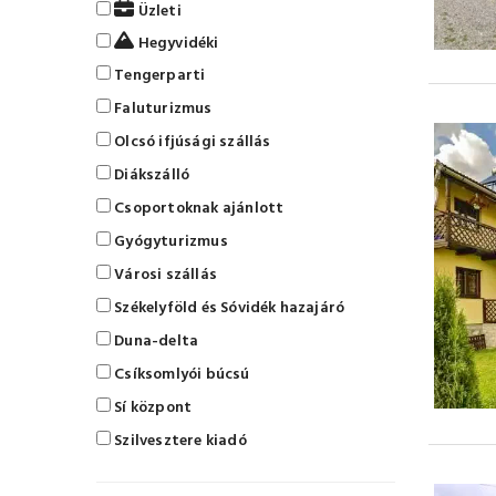
Üzleti
Hegyvidéki
Tengerparti
Faluturizmus
Olcsó ifjúsági szállás
Diákszálló
Csoportoknak ajánlott
Gyógyturizmus
Városi szállás
Székelyföld és Sóvidék hazajáró
Duna-delta
Csíksomlyói búcsú
Sí központ
Szilvesztere kiadó