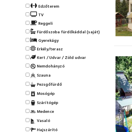
Edzőterem
TV
Reggeli
Fürdőszoba fürdőkáddal (saját)
Gyerekágy
Erkély/terasz
Kert / Udvar / Zöld udvar
Nemdohányzó
Szauna
Pezsgőfürdő
Mosógép
Szárítógép
Medence
Vasaló
Hajszárító