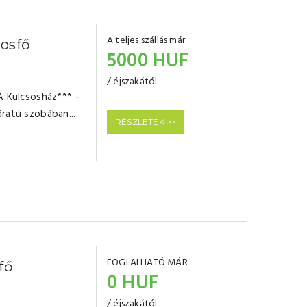
A teljes szállás már
osfő
5000 HUF
/ éjszakától
 A Kulcsosház*** -
ratú szobában...
RÉSZLETEK >>
FOGLALHATÓ MÁR
fő
0 HUF
/ éjszakától