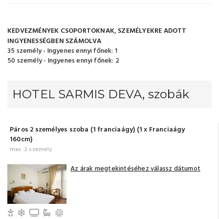
KEDVEZMÉNYEK CSOPORTOKNAK, SZEMÉLYEKRE ADOTT
INGYENESSÉGBEN SZÁMOLVA
35 személy - Ingyenes ennyi főnek: 1
50 személy - Ingyenes ennyi főnek: 2
HOTEL SARMIS DEVA, szobák
Páros 2 személyes szoba (1 franciaágy) (1 x Franciaágy
160cm)
max. 2 személy
Az árak megtekintéséhez válassz dátumot
Gyerek- és bababarát
Légkondicionálás
TV
Fürdőszoba fürdőkáddal (saját)
Erkély/terasz