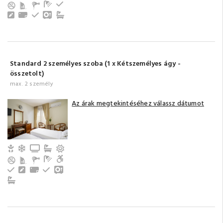
Fürdőszoba tusolóval (saját)
Hűtőszekrény
Íróasztal
Törölközők
Emeleti
Széf
Fürdőszoba fürdőkáddal (közös)
Standard 2 személyes szoba (1 x Kétszemélyes ágy -
összetolt)
max. 2 személy
Az árak megtekintéséhez válassz dátumot
Gyerek- és bababarát
Légkondicionálás
TV
Fürdőszoba fürdőkáddal (saját)
Erkély/terasz
Fürdőszoba tusolóval (saját)
Akadálymentesített
Hűtőszekrény
Íróasztal
Törölközők
Emeleti
Széf
Fürdőszoba fürdőkáddal (közös)