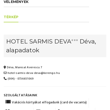
VÉLEMÉNYEK
TÉRKÉP
HOTEL SARMIS DEVA
Déva,
⭐⭐⭐
alapadatok
Déva, Maresal Averescu 7
hotel-sarmis-deva-deva@kerengo.hu
(004) - 0736651069
SZOLGÁLTATÁSAINK
Vakációs kártyákat elfogadunk (card de vacanta)