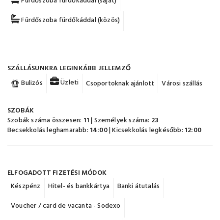
Fürdőszoba fürdőkáddal (saját)
Fürdőszoba fürdőkáddal (közös)
SZÁLLÁSUNKRA LEGINKÁBB JELLEMZŐ
Üzleti
Bulizós
Csoportoknak ajánlott
Városi szállás
SZOBÁK
Szobák száma összesen:
11
| Személyek száma:
23
Becsekkolás leghamarabb:
14:00
| Kicsekkolás legkésőbb:
12:00
ELFOGADOTT FIZETÉSI MÓDOK
Készpénz
Hitel- és bankkártya
Banki átutalás
Voucher / card de vacanta - Sodexo