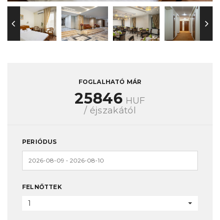
FOGLALHATÓ MÁR
25846
HUF
/ éjszakától
PERIÓDUS
FELNŐTTEK
1