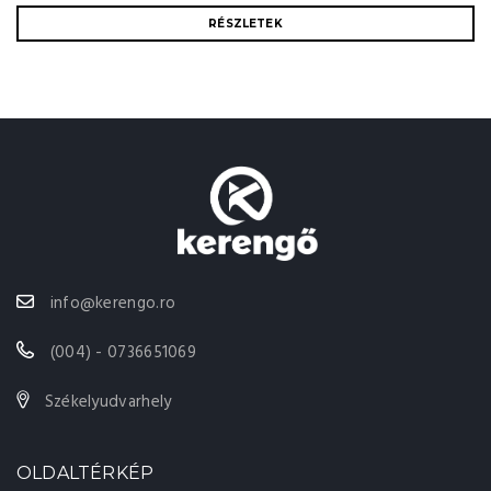
RÉSZLETEK
info@kerengo.ro
(004) - 0736651069
Székelyudvarhely
OLDALTÉRKÉP