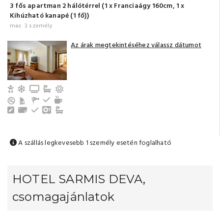
3 fős apartman 2 hálótérrel (1 x Franciaágy 160cm, 1 x
Kihúzható kanapé (1 fő))
max. 3 személy
Az árak megtekintéséhez válassz dátumot
Gyerek- és bababarát
Légkondicionálás
TV
Fürdőszoba fürdőkáddal (saját)
Erkély/terasz
Hűtőszekrény
Tea-/kávéfőző
Íróasztal
Törölközők
Emeleti
Széf
Fürdőszoba fürdőkáddal (közös)
A szállás legkevesebb 1 személy esetén foglalható
HOTEL SARMIS DEVA,
csomagajánlatok