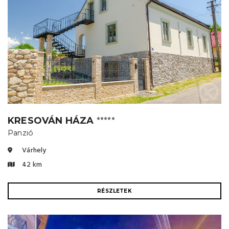
KRESOVÁN HÁZA
⭐⭐⭐⭐⭐
Panzió
Várhely
42 km
RÉSZLETEK