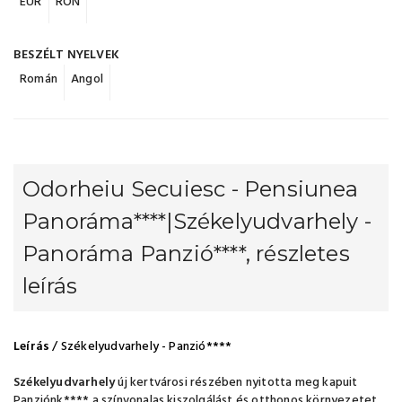
EUR
RON
BESZÉLT NYELVEK
Román
Angol
Odorheiu Secuiesc - Pensiunea
Panoráma****|Székelyudvarhely -
Panoráma Panzió****, részletes
leírás
Leírás
/ Székelyudvarhely - Panzió****
Székelyudvarhely
új kertvárosi részében nyitotta meg kapuit
Panziónk**** a színvonalas kiszolgálást és otthonos környezetet