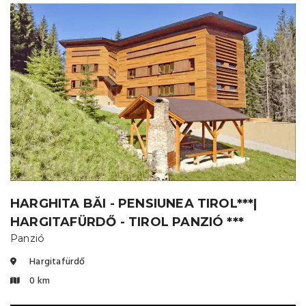
HARGHITA BĂI - PENSIUNEA TIROL***|
HARGITAFÜRDŐ - TIROL PANZIÓ ***
Panzió
Hargitafürdő
0 km