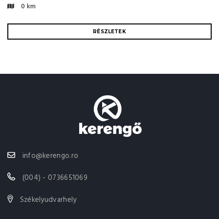
0 km
RÉSZLETEK
info@kerengo.ro
(004) - 0736651069
Székelyudvarhely