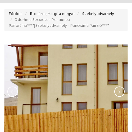
Főoldal
Románia, Hargita megye
Székelyudvarhely
Odorheiu Secuiesc - Pensiunea
Panoráma****|Székelyudvarhely - Panoráma Panzió****