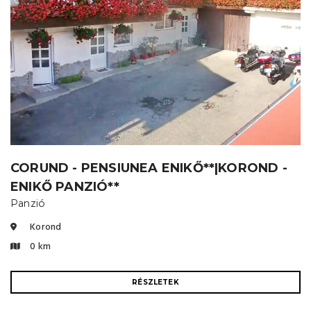
CORUND - PENSIUNEA ENIKŐ**|KOROND -
ENIKŐ PANZIÓ**
Panzió
Korond
0 km
RÉSZLETEK