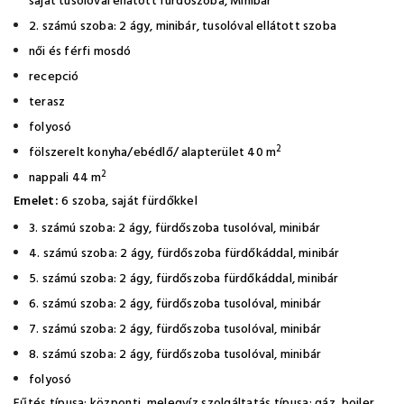
saját tusolóval ellátott fürdőszoba, Minibár
2. számú szoba: 2 ágy, minibár, tusolóval ellátott szoba
női és férfi mosdó
recepció
terasz
folyosó
2
fölszerelt konyha/ebédlő/ alapterület 40 m
2
nappali 44 m
Emelet:
6 szoba, saját fürdőkkel
3. számú szoba: 2 ágy, fürdőszoba tusolóval, minibár
4. számú szoba: 2 ágy, fürdőszoba fürdőkáddal, minibár
5. számú szoba: 2 ágy, fürdőszoba fürdőkáddal, minibár
6. számú szoba: 2 ágy, fürdőszoba tusolóval, minibár
7. számú szoba: 2 ágy, fürdőszoba tusolóval, minibár
8. számú szoba: 2 ágy, fürdőszoba tusolóval, minibár
folyosó
Fűtés típusa: központi, melegvíz szolgáltatás típusa: gáz, bojler