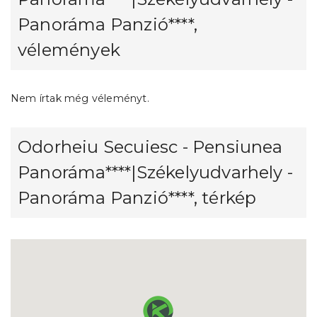
Panoráma Panzió****,
vélemények
Nem írtak még véleményt.
Odorheiu Secuiesc - Pensiunea
Panoráma****|Székelyudvarhely -
Panoráma Panzió****, térkép