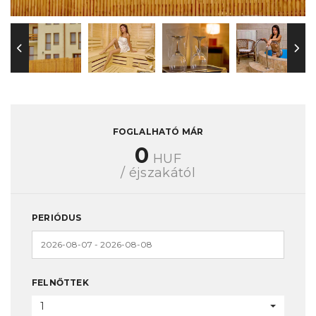
FOGLALHATÓ MÁR
0
HUF
/ éjszakától
PERIÓDUS
FELNŐTTEK
1