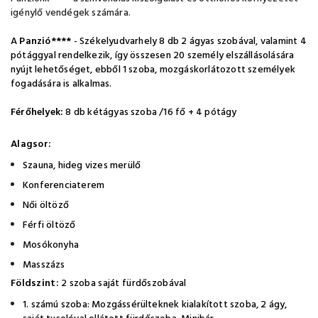
igénylő vendégek számára.
A
Panzió****
- Székelyudvarhely
8 db 2 ágyas szobával, valamint 4
pótággyal rendelkezik, így összesen 20 személy elszállásolására
nyújt lehetőséget, ebből 1 szoba, mozgáskorlátozott személyek
fogadására is alkalmas.
Férőhelyek:
8 db kétágyas szoba /16 fő + 4 pótágy
Alagsor:
Szauna, hideg vizes merülő
Konferenciaterem
Női öltöző
Férfi öltöző
Mosókonyha
Masszázs
Földszint:
2 szoba saját fürdőszobával
1. számú szoba: Mozgássérülteknek kialakított szoba, 2 ágy,