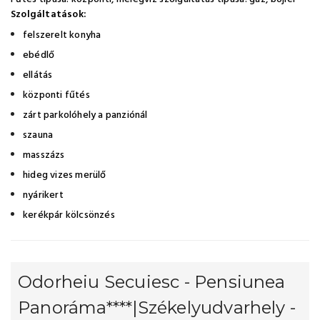
Szolgáltatások:
felszerelt konyha
ebédlő
ellátás
központi fűtés
zárt parkolóhely a panziónál
szauna
masszázs
hideg vizes merülő
nyárikert
kerékpár kölcsönzés
Odorheiu Secuiesc - Pensiunea
Panoráma****|Székelyudvarhely -