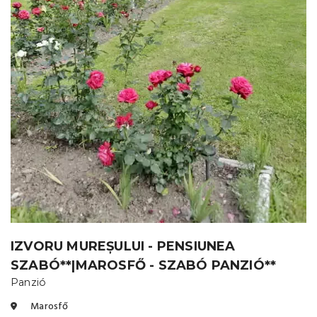
IZVORU MUREȘULUI - PENSIUNEA
SZABÓ**|MAROSFŐ - SZABÓ PANZIÓ**
Panzió
Marosfő