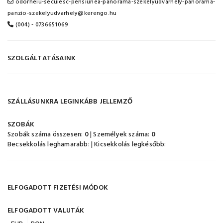
odorheiu-secuiesc-pensiunea-panorama-szekelyudvarhely-panorama-
panzio-szekelyudvarhely@kerengo.hu
(004) - 0736651069
SZOLGÁLTATÁSAINK
SZÁLLÁSUNKRA LEGINKÁBB JELLEMZŐ
SZOBÁK
Szobák száma összesen:
0
| Személyek száma:
0
Becsekkolás leghamarabb:
| Kicsekkolás legkésőbb:
ELFOGADOTT FIZETÉSI MÓDOK
ELFOGADOTT VALUTÁK