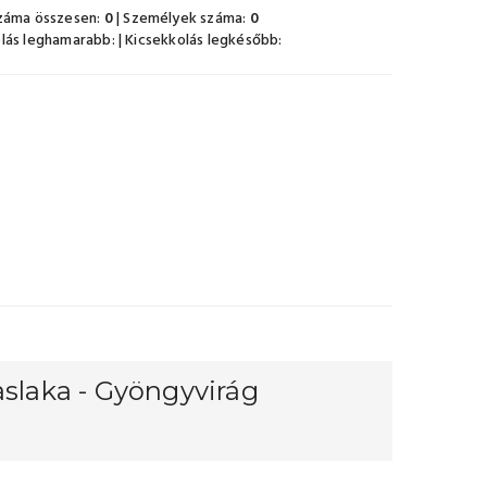
záma összesen:
0
| Személyek száma:
0
lás leghamarabb:
| Kicsekkolás legkésőbb:
aslaka - Gyöngyvirág