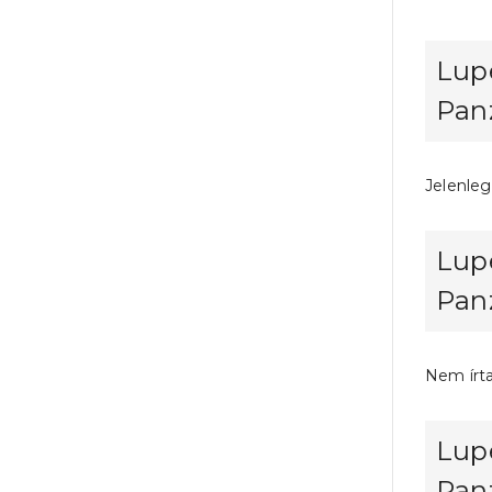
Lupe
Panz
Jelenleg
Lupe
Panz
Nem írt
Lupe
Panz