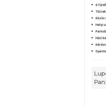
6 fürdő
Tűzrakó
Közös 
Helyi 
Parkol
Házi k
Kérésr
Gyerme
Lupe
Panz