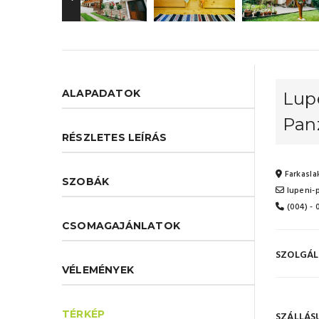
ALAPADATOK
Lupe
Panz
RÉSZLETES LEÍRÁS
Farkaslak
SZOBÁK
lupeni-
(004) -
CSOMAGAJÁNLATOK
SZOLGÁL
VÉLEMÉNYEK
TÉRKÉP
SZÁLLÁS