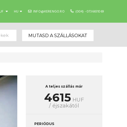
UF
HU
INFO@KERENGO.RO
(004) - 0736651069
ekek
MUTASD A SZÁLLÁSOKAT
A teljes szállás már
4615
HUF
/ éjszakától
PERIÓDUS