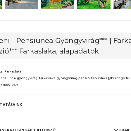
ni - Pensiunea Gyöngyvirág*** | Fark
ió*** Farkaslaka, alapadatok
a, Farkaslaka
pensiunea-gyongyvirag-farkaslaka-gyongyvirag-panzio-farkaslaka@kerengo.hu
 0736651069
TATÁSAINK
UNKRA LEGINKÁBB JELLEMZŐ
SZOBÁK