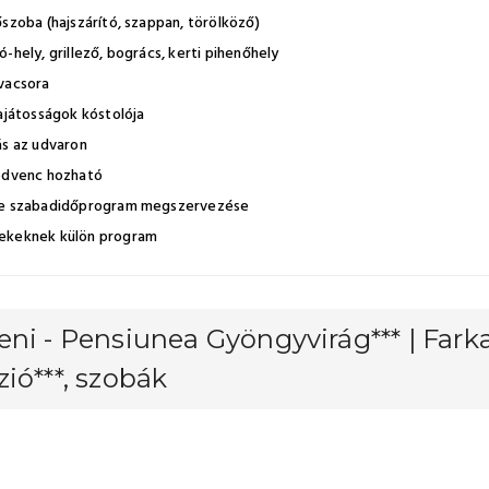
szoba (hajszárító, szappan, törölköző)
-hely, grillező, bogrács, kerti pihenőhely
vacsora
sajátosságok kóstolója
ás az udvaron
edvenc hozható
e szabadidőprogram megszervezése
keknek külön program
ni - Pensiunea Gyöngyvirág*** | Fark
ió***, szobák