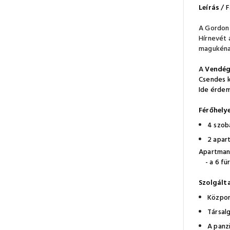
Leírás
/ F
A Gordon 
Hírnevét 
magukéna
A
Vendég
Csendes k
Ide érdem
Férőhelye
4 szob
2 apart
Apartmano
- a 6 für
Szolgált
Közpon
Társal
A panz