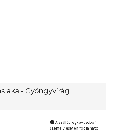
aslaka - Gyöngyvirág
A szállás legkevesebb 1
személy esetén foglalható