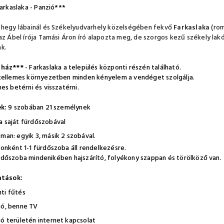
arkaslaka - Panzió***
hegy lábainál és Székelyudvarhely közelségében fekvő
Farkaslaka
(rom
az Ábel írója Tamási Áron író alapozta meg, de szorgos kezű székely la
k.
ház***
- Farkaslaka a település központi részén található.
ellemes környezetben minden kényelem a vendéget szolgálja.
es betérni és visszatérni.
k:
9 szobában 21 személynek
a saját fürdőszobával
man: egyik 3, másik 2 szobával.
nként 1-1 fürdőszoba áll rendelkezésre.
dőszoba mindenikében hajszárító, folyékony szappan és törölköző van.
atások:
ti fűtés
gó, benne TV
ió területén internet kapcsolat