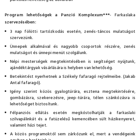
Program lehetőségek a Panzió Komplexum***
- Farkaslaka
szervezésében:
3 nap fölötti tartózkodás esetén, zenés-táncos mulatságot
szervezünk.
Ünnepek alkalmával és nagyobb csoportok részére, zenés
mulatságot és ünnepi menüt szolgálunk.
Népi mesterségek megtekintésében is segítséget nyújtunk,
ajándéktárgyak vásárlására is helyben van lehetőség.
Betekintést nyerhetnek a Székely fafaragó rejtelmeibe. (Jakab
Antal fafaragó).
Igény szerint közös gyalogtúrára, esztena megtekintésére,
gombázásra, szekerezésre, jeep-túrára, télen szánkózásra is
lehetőséget biztosítunk.
Félpanziós ellátás esetén megkóstolhatják a farkaslaki
szilvapálinkát és a fatüzelésű kemencében sült házikenyeret,
valamint házi tejet.
A közös programoktól sem zárkózunk el, mert a vendégeink