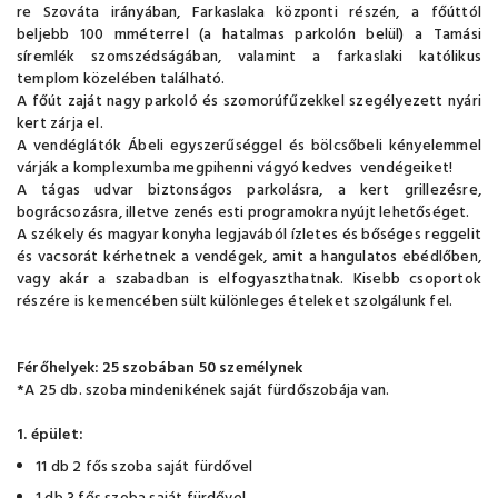
re Szováta irányában, Farkaslaka központi részén, a főúttól
beljebb 100 mméterrel (a hatalmas parkolón belül) a Tamási
síremlék szomszédságában, valamint a farkaslaki katólikus
templom közelében található.
A főút zaját nagy parkoló és szomorúfűzekkel szegélyezett nyári
kert zárja el.
A vendéglátók Ábeli egyszerűséggel és bölcsőbeli kényelemmel
várják a komplexumba megpihenni vágyó kedves vendégeiket!
A tágas udvar biztonságos parkolásra, a kert grillezésre,
bográcsozásra, illetve zenés esti programokra nyújt lehetőséget.
A székely és magyar konyha legjavából ízletes és bőséges reggelit
és vacsorát kérhetnek a vendégek, amit a hangulatos ebédlőben,
vagy akár a szabadban is elfogyaszthatnak. Kisebb csoportok
részére is kemencében sült különleges ételeket szolgálunk fel.
Férőhelyek: 25 szobában 50 személynek
*A 25 db. szoba mindenikének saját fürdőszobája van.
1. épület:
11 db 2 fős szoba saját fürdővel