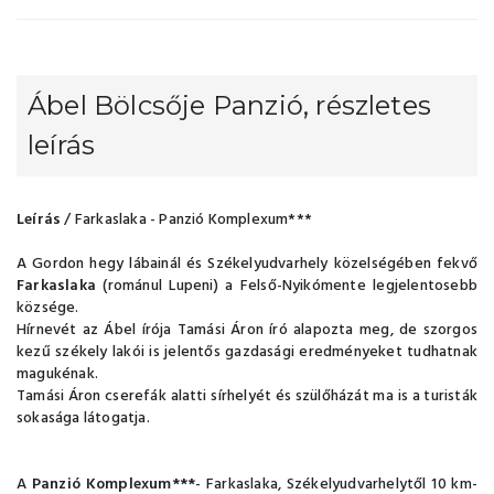
Ábel Bölcsője Panzió, részletes
leírás
Leírás
/ Farkaslaka - Panzió Komplexum***
A Gordon hegy lábainál és Székelyudvarhely közelségében fekvő
Farkaslaka
(románul Lupeni) a Felső-Nyikómente legjelentosebb
községe.
Hírnevét az Ábel írója Tamási Áron író alapozta meg, de szorgos
kezű székely lakói is jelentős gazdasági eredményeket tudhatnak
magukénak.
Tamási Áron cserefák alatti sírhelyét és szülőházát ma is a turisták
sokasága látogatja.
A
Panzió Komplexum***
- Farkaslaka, Székelyudvarhelytől 10 km-