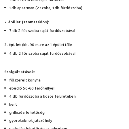
1 db 3 fős szoba saját fürdővel
1 db apartman (2 szoba, 1 db fürdőszoba)
2. épület (szomszédos):
7 db 2 fős szoba saját fürdőszobával
3. épület
(kb. 90 m-re az 1 épülettől):
4 db 2 fős szoba saját fürdőszobával
Szolgáltatások:
fölszerelt konyha
ebédlő 50-60 férőhellyel
4 db fürdőszoba a közös felületeken
kert
grillezési lehetőség
gyerekeknek játszóhely
parkolási lehetőség az udvarban