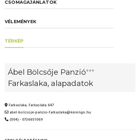
CSOMAGAJÁNLATOK
VÉLEMÉNYEK
TÉRKÉP
Ábel Bölcsője Panzió
⭐⭐⭐
Farkaslaka, alapadatok
Farkaslaka, Farkaslaka 647
abel-bolcsoje-panzio-farkaslaka@kerengo.hu
(004) - 0736651069