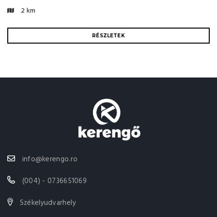
2 km
RÉSZLETEK
info@kerengo.ro
(004) - 0736651069
Székelyudvarhely