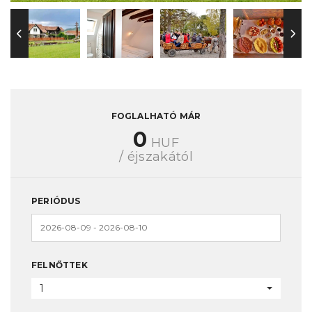
FOGLALHATÓ MÁR
0
HUF
/ éjszakától
PERIÓDUS
FELNŐTTEK
1