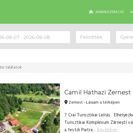
ADMINISZTRÁCIÓ
H
Felnőttek
Gyer
ési találatok
Camil Hathazi Zernest
Zernest - Lássam a térképen
7 Crai Turisztikai Leírás Elhelye
Turisztikai Komplexum Zărnești vá
a festői Piatra...
Bővebben