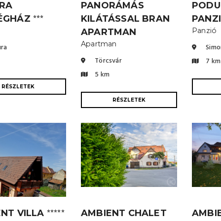
RA
PANORÁMÁS
PODU
ÉGHÁZ
KILÁTÁSSAL BRAN
PANZ
⭐⭐⭐
Panzió
APARTMAN
Apartman
ra
Simo
Törcsvár
7 km
5 km
RÉSZLETEK
RÉSZLETEK
NT VILLA
AMBIENT CHALET
AMBI
⭐⭐⭐⭐⭐