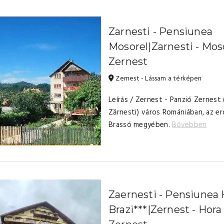
Zarnesti - Pensiunea
Mosorel|Zarnesti - Mos
Zernest
Zernest - Lássam a térképen
Leírás / Zernest - Panzió Zernest 
Zărnesti) város Romániában, az er
Brassó megyében.
Bővebben
Zaernesti - Pensiunea 
Brazi***|Zernest - Hora