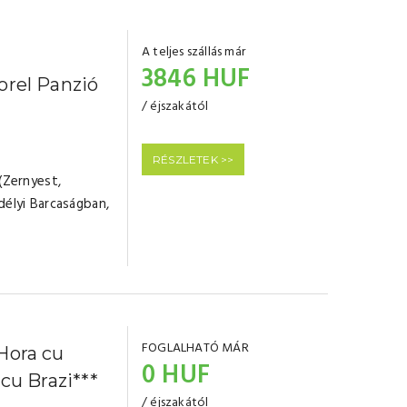
A teljes szállás már
3846 HUF
orel Panzió
/ éjszakától
RÉSZLETEK >>
(Zernyest,
délyi Barcaságban,
FOGLALHATÓ MÁR
Hora cu
0 HUF
 cu Brazi***
/ éjszakától