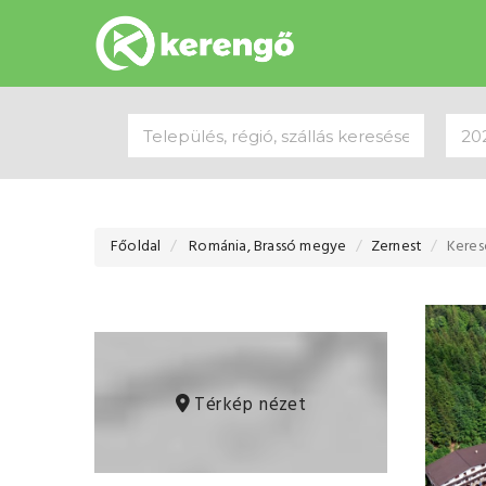
Főoldal
Románia, Brassó megye
Zernest
Keres
Térkép nézet