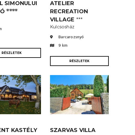
L SIMONULUI
ATELIER
IÓ
RECREATION
🌸🌸🌸🌸
VILLAGE
⭐⭐⭐
Kulcsosház
n
Barcarozsnyó
9 km
RÉSZLETEK
RÉSZLETEK
ENT KASTÉLY
SZARVAS VILLA