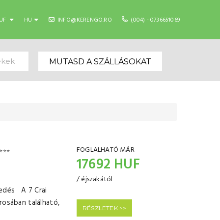
UF
HU
INFO@KERENGO.RO
(004) - 0736651069
ekek
MUTASD A SZÁLLÁSOKAT
FOGLALHATÓ MÁR
⭐⭐⭐
17692 HUF
/ éjszakától
zkedés A 7 Crai
rosában található,
RÉSZLETEK >>