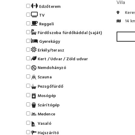
Villa
Edzőterem
Keres
TV
14 k
Reggeli
Fürdőszoba fürdőkáddal (saját)
Gyerekágy
Erkély/terasz
Kert / Udvar / Zöld udvar
Nemdohányzó
Szauna
Pezsgőfürdő
Mosógép
Szárítógép
Medence
Vasaló
Hajszárító