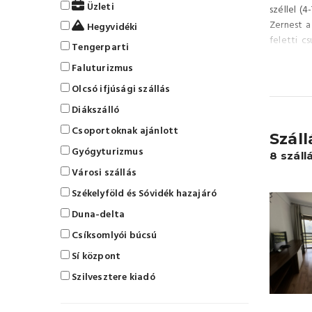
Üzleti
széllel (
Zernest a
Hegyvidéki
feletti c
Tengerparti
sárga sza
Faluturizmus
felejthet
Brassó f
Olcsó ifjúsági szállás
Poiana Mă
Diákszálló
horgászat
Csoportoknak ajánlott
km-re) v
Szál
büszkélke
Gyógyturizmus
8 száll
el mai fo
Városi szállás
Székelyföld és Sóvidék hazajáró
Duna-delta
Csíksomlyói búcsú
Sí központ
Szilvesztere kiadó