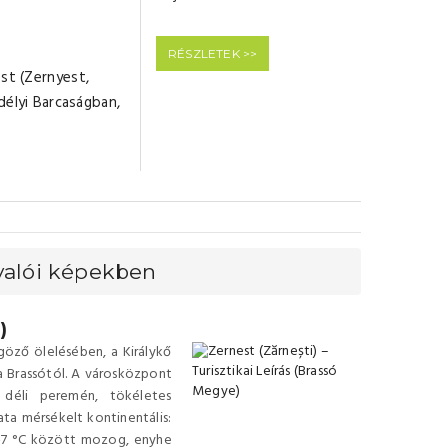
RÉSZLETEK >>
est (Zernyest,
délyi Barcaságban,
valói képekben
)
öző ölelésében, a Királykő
tra Brassótól. A városközpont
 déli peremén, tökéletes
ata mérsékelt kontinentális:
 5-7 °C között mozog, enyhe