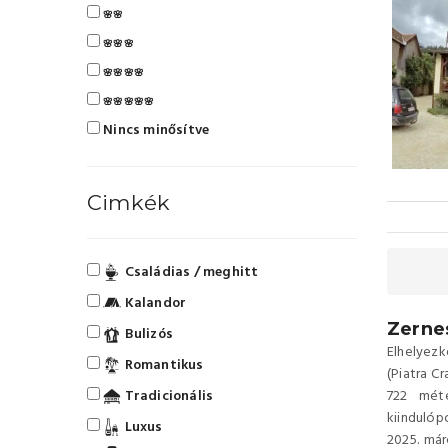
🌸🌸
🌸🌸🌸
🌸🌸🌸🌸
🌸🌸🌸🌸🌸
Nincs minősítve
Cimkék
Családias / meghitt
Kalandor
Zernes
Bulizós
Elhelyezk
Romantikus
(Piatra Cr
Tradicionális
722 méte
kiindulóp
Luxus
2025. már