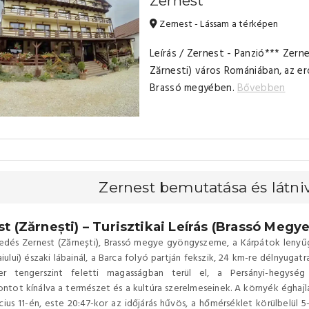
Zernest
Zernest - Lássam a térképen
Leírás / Zernest - Panzió*** Zern
Zărnesti) város Romániában, az er
Brassó megyében.
Bővebben
Zernest bemutatása és látni
t (Zărnești) – Turisztikai Leírás (Brassó Megye
edés Zernest (Zărnești), Brassó megye gyöngyszeme, a Kárpátok lenyűg
aiului) északi lábainál, a Barca folyó partján fekszik, 24 km-re délnyuga
r tengerszint feletti magasságban terül el, a Persányi-hegység
ontot kínálva a természet és a kultúra szerelmeseinek. A környék éghajl
cius 11-én, este 20:47-kor az időjárás hűvös, a hőmérséklet körülbelül