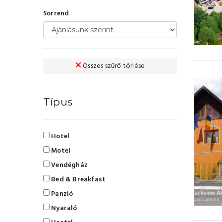
Sorrend
Összes szűrő törlése
Típus
Hotel
Motel
Vendégház
Bed & Breakfast
Panzió
Nyaraló