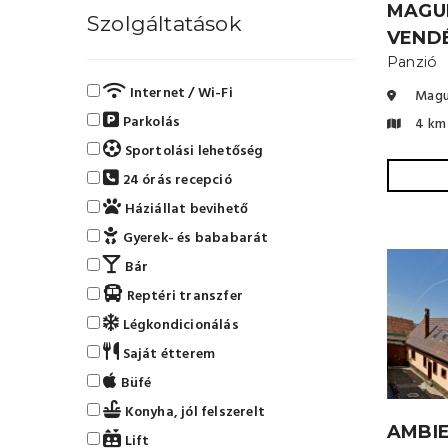
MAGU
Szolgáltatások
VEND
Panzió
Internet / Wi-Fi
Magu
Parkolás
4 km
Sportolási lehetőség
24 órás recepció
Háziállat bevihető
Gyerek- és bababarát
Bár
Reptéri transzfer
Légkondicionálás
Saját étterem
Büfé
Konyha, jól felszerelt
AMBIE
Lift