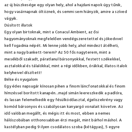
az új büszkesége egy olyan hely, ahol a hajdani napok úgy tűnik,
hogy vasárnapnak öltöznek, és semmi sem hiányzik, amire a szíved
vágyik.
Dúsított illatok
Egy olyan birtoknak, mint a Conacul Ambient, az ősi
hagyományoknak megfelelően vendégszeretettel és jókedvvel
kell fogadnia népét. Mi lenne jobb hely, ahol mindezt átélheti,
mint a nagy bankett-terem? Az 50 fős nagyterem, mint a
mesékből szakadt, páratlanul bársonyokkal, festett székekkel,
asztalokkal és tálalókkal, mint a régi időkben, órákkal, illatos italok
kelyheivel díszített!
Béke és nyugalom
Egy édes napsugár kínosan pihen a finom láncfonatokkal és finom
hímzéssel borított kanapén...majd simán leereszkedik a padlóra,
és lassan felemelkedik egy fésülködőasztal, éjjeliszekrény vagy
komód bársonyos és szabályosan kanyargó vonalait követve. Az
idő valóban megállt, és mégis itt és most, ebben a nemes
hálószobában otthonosabban érzi magát, mint bárhol máshol. A
kastélyban pedig 9 ilyen csodálatos szoba (kétágyas), 5 egyre