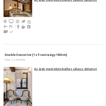
Az árak megtekintéséhez válassz dátumot
Légkondicionálás
TV
Erkély/terasz
Kert / Udvar / Zöld udvar
Fürdőszoba tusolóval (saját)
Minibar
Tea-/kávéfőző
Íróasztal
Törölközők
Emeleti
Double Executive (1 x Franciaágy 180cm)
max. 2 személy
Az árak megtekintéséhez válassz dátumot