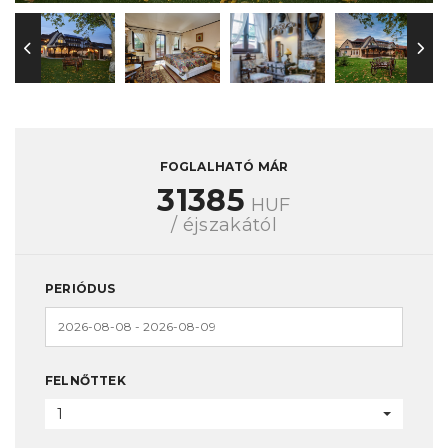
FOGLALHATÓ MÁR
31385
HUF
/ éjszakától
PERIÓDUS
FELNŐTTEK
1