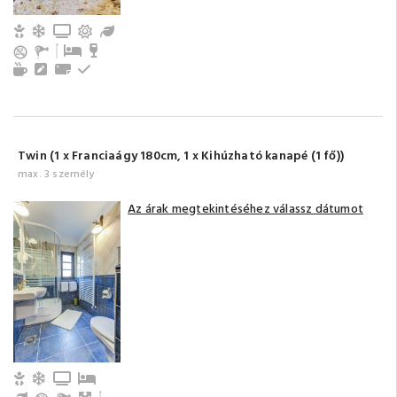
Gyerek- és bababarát
Légkondicionálás
TV
Erkély/terasz
Kert / Udvar / Zöld udvar
Pótágy
Minibar
Tea-/kávéfőző
Íróasztal
Törölközők
Emeleti
Twin (1 x Franciaágy 180cm, 1 x Kihúzható kanapé (1 fő))
max. 3 személy
Az árak megtekintéséhez válassz dátumot
Gyerek- és bababarát
Légkondicionálás
TV
Gyerekágy