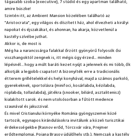
tágasabb szoba (executive), 7 stúdió és egy apartman található,
amire büszke!
Szintén itt, az Ambient Mansion közelében található az
"Aristocrata", egy világos és díszített ház, ahol élvezheti a királyi
napokat és éjszakákat, és ahonnan, ha akarja, közvetlenül a
kastély szívébe juthat.
Akkor is, de most is
Még ha a narancssárga falakkal őrzött gyönyörű folyosók ősi
visszhangoktól zengnek is, itt mégis úgy érzed... minden
lépésnél... hogy a múlt baráti kezet nyújt a jelennek és mi több, ők
alkotják a legjobb csapatot! A bizonyíték erre a tradicionális
étterem grillételekkel és helyi konyhával, majd a számos parkoló,
gyerekeknek, sportolásra (minifoci, kosárlabda, kézilabda,
röplabda, tollaslabda), játékra (snooker, biliárd, asztalitenisz)
kialakított sarok. és nem utolsósorban a fűtött medence
szaunával és jakuzzival.
És mivel Cristianului környéke Románia gyöngyszemei ​​közé
tartozik, egynapos kirándulásokra invitálunk a közeli turisztikai
érdekességekbe (Rasnov erőd, Törcsvár vára, Prejmer
erődtemplomai, Poiana Brasov üdülőhely stb.). Nemcsak a kastély