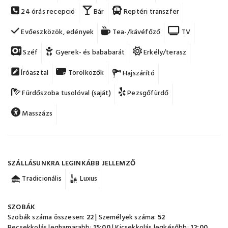
24 órás recepció
Bár
Reptéri transzfer
Evőeszközök, edények
Tea-/kávéfőző
TV
Széf
Gyerek- és bababarát
Erkély/terasz
Íróasztal
Törölközők
Hajszárító
Fürdőszoba tusolóval (saját)
Pezsgőfürdő
Masszázs
SZÁLLÁSUNKRA LEGINKÁBB JELLEMZŐ
Tradicionális
Luxus
SZOBÁK
Szobák száma összesen:
22
| Személyek száma:
52
Becsekkolás leghamarabb:
15:00
| Kicsekkolás legkésőbb:
12:00