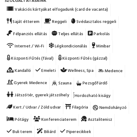
SZOLGÁLTATÁSAINK
Vakációs kártyákat elfogadunk (card de vacanta)
Saját étterem
Reggeli
Svédasztalos reggeli
Félpanziós ellátás
Teljes ellátás
Parkolás
Internet / Wi-Fi
Légkondicionálás
Minibar
Központi Fűtés (fával)
Központi Fűtés (gázzal)
Kandalló
Emeleti
Wellness, Spa
Medence
Gyerek Medence
Szauna
Pezsgőfürdő
Játszótér, gyerek játszóhely
Hordozható kiságy
Kert / Udvar / Zöld udvar
Filagória
Nemdohányzó
Pótágy
Konferenciaterem
Asztalitenisz
Buli terem
Biliárd
Piperecikkek