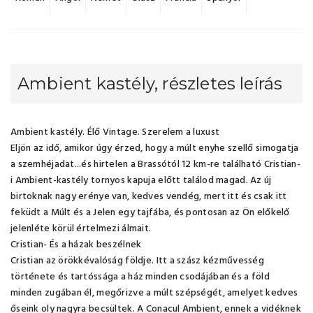
Ambient kastély, részletes leírás
Ambient kastély. Élő Vintage. Szerelem a luxust
Eljön az idő, amikor úgy érzed, hogy a múlt enyhe szellő simogatja
a szemhéjadat...és hirtelen a Brassótól 12 km-re található Cristian-
i Ambient-kastély tornyos kapuja előtt találod magad. Az új
birtoknak nagy erénye van, kedves vendég, mert itt és csak itt
feküdt a Múlt és a Jelen egy tajfába, és pontosan az Ön előkelő
jelenléte körül értelmezi álmait.
Cristian- És a házak beszélnek
Cristian az örökkévalóság földje. Itt a szász kézművesség
története és tartóssága a ház minden csodájában és a föld
minden zugában él, megőrizve a múlt szépségét, amelyet kedves
őseink oly nagyra becsültek. A Conacul Ambient, ennek a vidéknek