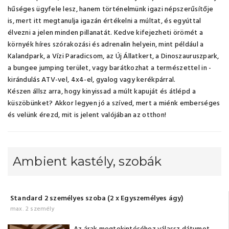
hűséges ügyfele lesz, hanem történelmünk igazi népszerűsítője
is, mert itt megtanulja igazán értékelni a múltat, és egyúttal
élvezni a jelen minden pillanatát. Kedve kifejezheti örömét a
környék híres szórakozási és adrenalin helyein, mint például a
Kalandpark, a Vízi Paradicsom, az Új Állatkert, a Dinoszauruszpark,
a bungee jumping terület, vagy barátkozhat a természettel in -
kirándulás ATV-vel, 4x4-el, gyalog vagy kerékpárral.
Készen állsz arra, hogy kinyissad a múlt kapuját és átlépd a
küszöbünket? Akkor legyen jó a szíved, mert a miénk emberséges
és velünk érezd, mit is jelent valójában az otthon!
Ambient kastély, szobák
Standard 2 személyes szoba (2 x Egyszemélyes ágy)
max. 2 személy