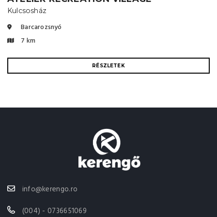
Kulcsosház
Barcarozsnyó
7 km
RÉSZLETEK
info@kerengo.ro
(004) - 0736651069