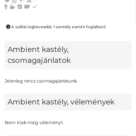
Kert / Udvar / Zöld udvar
Nappali, közös tér
Minibar
Tea-/kávéfőző
Íróasztal
Törölközők
Emeleti
A szállás legkevesebb 1 személy esetén foglalható
Ambient kastély,
csomagajánlatok
Jelenleg nincs csomagajánlatunk.
Ambient kastély, vélemények
Nem írtak még véleményt.