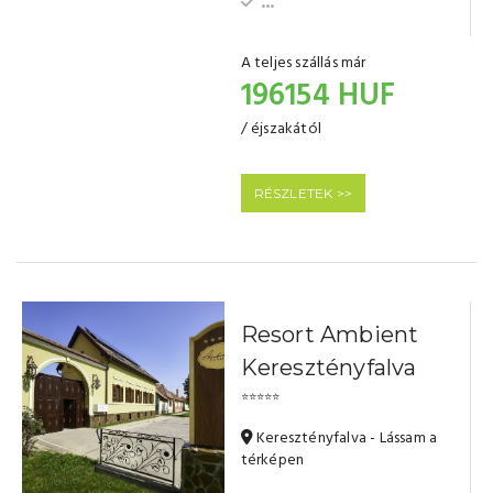
...
A teljes szállás már
196154 HUF
/ éjszakától
RÉSZLETEK >>
Resort Ambient
Keresztényfalva
⭐⭐⭐⭐⭐
Keresztényfalva - Lássam a
térképen