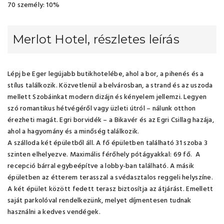
70 személy: 10%
Merlot Hotel, részletes leírás
Lépj be Eger legújabb butikhotelébe, ahol a bor, a pihenés és a
stílus találkozik. Közvetlenül a belvárosban, a strand és az uszoda
mellett Szobáinkat modern dizájn és kényelem jellemzi. Legyen
szó romantikus hétvégéről vagy üzleti útról – nálunk otthon
érezheti magát. Egri borvidék – a Bikavér és az Egri Csillag hazája,
ahol a hagyomány és a minőség találkozik.
A szálloda két épületből áll. A fő épületben található 31 szoba 3
szinten elhelyezve. Maximális férőhely pótágyakkal: 69 fő. A
recepció bárral egybeépítve a lobby-ban található. A másik
épületben az étterem terasszal a svédasztalos reggeli helyszíne.
A két épület között fedett terasz biztosítja az átjárást. Emellett
saját parkolóval rendelkezünk, melyet díjmentesen tudnak
használni a kedves vendégek.