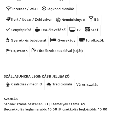
Internet / Wi-Fi
Légkondicionálás
Kert / Udvar / Zöld udvar
Bár
Nemdohányzó
Kenyérpirító
Tea-/kávéfőző
TV
Széf
Gyerek- és bababarát
Gyerekágy
Törölközők
Fürdőszoba tusolóval (saját)
Hajszárító
SZÁLLÁSUNKRA LEGINKÁBB JELLEMZŐ
Családias / meghitt
Tradicionális
Városi szállás
SZOBÁK
Szobák száma összesen:
31
| Személyek száma:
69
Becsekkolás leghamarabb:
10:00
| Kicsekkolás legkésőbb:
10:00