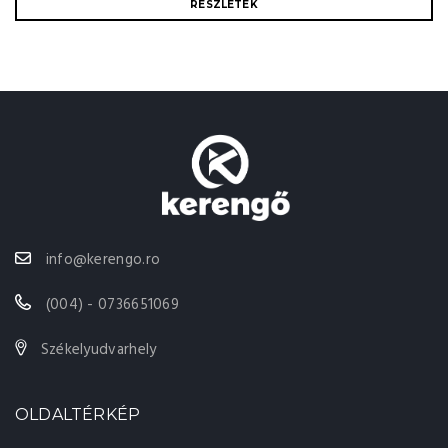
RÉSZLETEK
info@kerengo.ro
(004) - 0736651069
Székelyudvarhely
OLDALTÉRKÉP