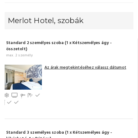
Merlot Hotel, szobák
Standard 2 személyes szoba (1 x Kétszemélyes ágy -
összetolt)
max. 2 személy
Az árak megtekintéséhez válassz dátumot
Légkondicionálás
TV
Fürdőszoba tusolóval (saját)
Hűtőszekrény
Emeleti
Földszinti
Standard 3 személyes szoba (1 x Kétszemélyes ágy -