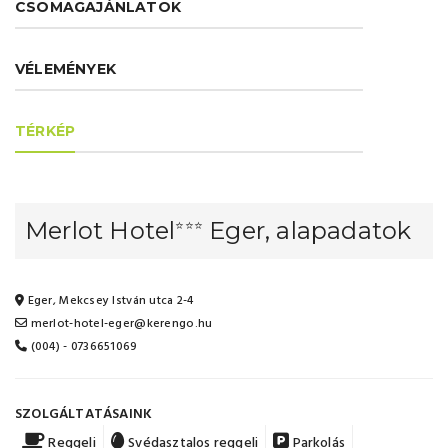
CSOMAGAJÁNLATOK
VÉLEMÉNYEK
TÉRKÉP
Merlot Hotel
Eger, alapadatok
⭐⭐⭐
Eger, Mekcsey István utca 2-4
merlot-hotel-eger@kerengo.hu
(004) - 0736651069
SZOLGÁLTATÁSAINK
Reggeli
Svédasztalos reggeli
Parkolás