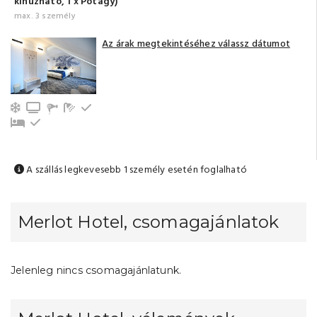
kihúzható, 1 x Pótágy)
max. 3 személy
Az árak megtekintéséhez válassz dátumot
Légkondicionálás
TV
Fürdőszoba tusolóval (saját)
Hűtőszekrény
Pótágy
Emeleti
A szállás legkevesebb 1 személy esetén foglalható
Merlot Hotel, csomagajánlatok
Jelenleg nincs csomagajánlatunk.