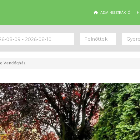
ADMINISZTRÁCIÓ
H
Felnőttek
Gyer
rg Vendégház