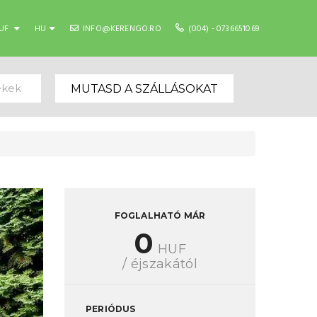
UF
HU
INFO@KERENGO.RO
(004) - 0736651069
ekek
MUTASD A SZÁLLÁSOKAT
FOGLALHATÓ MÁR
0
HUF
/ éjszakától
PERIÓDUS