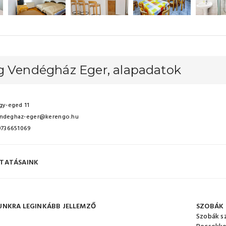
g Vendégház Eger, alapadatok
gy-eged 11
ndeghaz-eger@kerengo.hu
 0736651069
TATÁSAINK
UNKRA LEGINKÁBB JELLEMZŐ
SZOBÁK
Szobák s