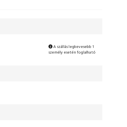
A szállás legkevesebb 1
személy esetén foglalható