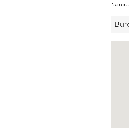
Nem írt
Bur