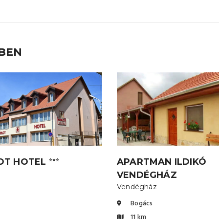
ÉBEN
OT HOTEL
APARTMAN ILDIKÓ
⭐⭐⭐
VENDÉGHÁZ
Vendégház
Bogács
11 km