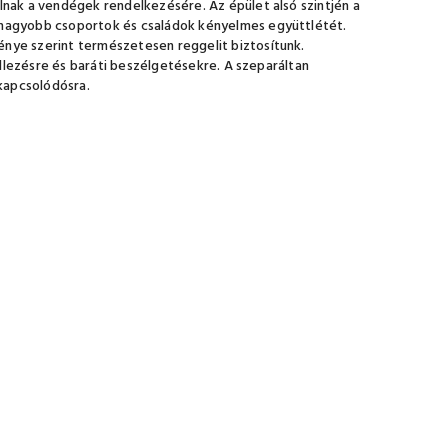
lnak a vendégek rendelkezésére. Az épület alsó szintjén a
b nagyobb csoportok és családok kényelmes együttlétét.
énye szerint természetesen reggelit biztosítunk.
rillezésre és baráti beszélgetésekre. A szeparáltan
kapcsolódósra.