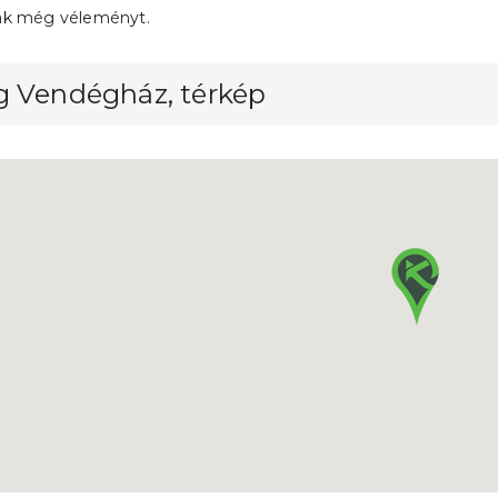
ak még véleményt.
g Vendégház, térkép