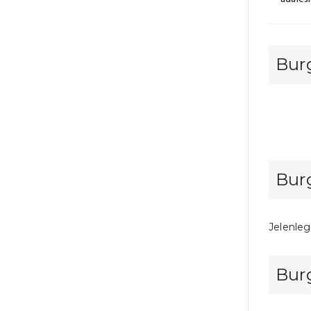
Bur
Bur
Jelenleg
Bur