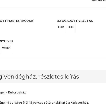
Becsekko
OTT FIZETÉSI MÓDOK
ELFOGADOTT VALUTÁK
EUR
HUF
 NYELVEK
Angol
 Vendégház, részletes leírás
Eger - Kulcsosház
énelmi belvárosától 15 perces sétára található a
Kulcsosház
.