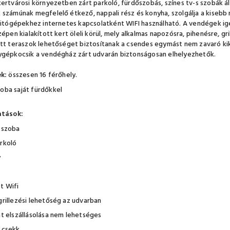
ertvárosi környezetben zárt parkoló, fürdőszobás, színes tv-s szobák ál
számúnak megfelelő étkező, nappali rész és konyha, szolgálja a kiseb
mitógépekhez internetes kapcsolatként WIFI használható. A vendégek ig
zépen kialakított kert öleli körül, mely alkalmas napozósra, pihenésre, g
tt teraszok lehetőséget biztosítanak a csendes egymást nem zavaró ki
gépkocsik a vendégház zárt udvarán biztonságosan elhelyezhetők.
k:
összesen 16 férőhely.
zoba saját fürdőkkel
atások:
i szoba
arkoló
y
t Wifi
grillezési lehetőség az udvarban
at elszállásolása nem lehetséges
i csekk