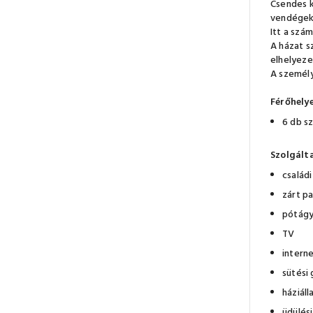
Csendes k
vendégek 
Itt a szá
A házat s
elhelyeze
A személy
Férőhelye
6 db s
Szolgált
család
zárt p
pótág
TV
interne
sütési 
háziáll
üdülés