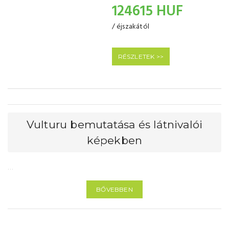
124615 HUF
/ éjszakától
RÉSZLETEK >>
Vulturu bemutatása és látnivalói
képekben
…
BŐVEBBEN