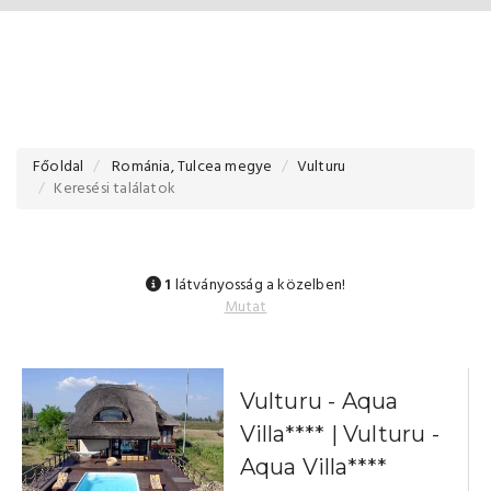
Főoldal
Románia, Tulcea megye
Vulturu
Keresési találatok
1
látványosság a közelben!
Mutat
Vulturu - Aqua
Villa**** | Vulturu -
Aqua Villa****