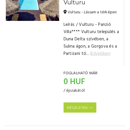
Vulturu
Vulturu - Lássam a térképen
Leírás / Vulturu - Panzió
Villa**** Vulturu település a
Duna Delta szívében, a
Sulina ágon, a Gorgova és a
Partizani tó...
Bővebben
FOGLALHATÓ MÁR
0 HUF
/ éjszakától
RÉSZLETEK >>