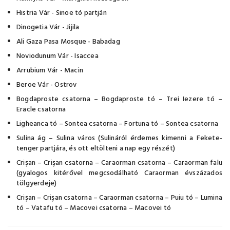
Histria Vár - Sinoe tó partján
Dinogetia Vár - Jijila
Ali Gaza Pasa Mosque - Babadag
Noviodunum Vár - Isaccea
Arrubium Vár - Macin
Beroe Vár - Ostrov
Bogdaproste csatorna – Bogdaproste tó – Trei Iezere tó –
Eracle csatorna
Ligheanca tó – Sontea csatorna – Fortuna tó – Sontea csatorna
Sulina ág – Sulina város (Sulináról érdemes kimenni a Fekete-
tenger partjára, és ott eltölteni a nap egy részét)
Crişan – Crişan csatorna – Caraorman csatorna – Caraorman falu
(gyalogos kitérővel megcsodálható Caraorman évszázados
tölgyerdeje)
Crişan – Crişan csatorna – Caraorman csatorna – Puiu tó – Lumina
tó – Vatafu tó – Macovei csatorna – Macovei tó