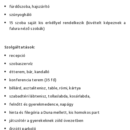
fürdőszoba, hajszárító
szúnyogháló
15 szoba saját kis erkéllyel rendelkezik (kivételt képeznek a
falura néző szobák)
Szolgáltatások:
recepció
szobaszervíz
étterem, bár, kandalló
konferencia terem (35 fő)
billiárd, asztalitenisz, table, römi, kártya
szabadtéri lábtenisz, tollaslabda, kosárlabda,
felnőtt és gyerekmedence, napágy
hinta és filegória a Duna mellett, kis homokos part
játszótér a gyerekeknek zöld övezetben
őrzött parkoló