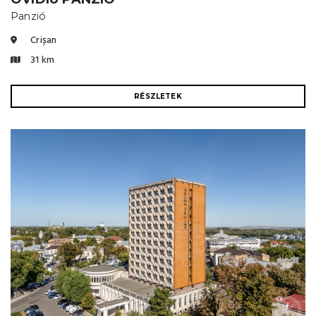
Panzió
Crișan
31 km
RÉSZLETEK