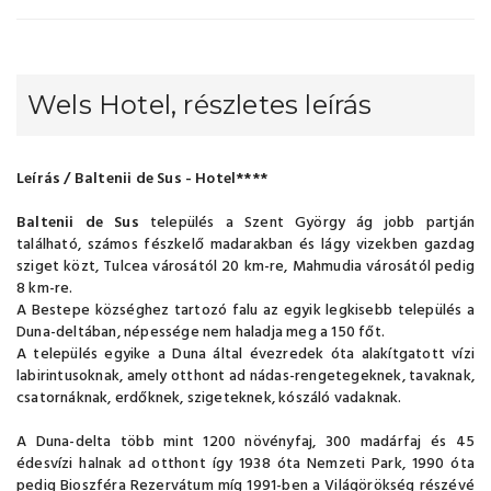
Wels Hotel, részletes leírás
Leírás / Baltenii de Sus - Hotel****
Baltenii de Sus
település a Szent György ág jobb partján
található, számos fészkelő madarakban és lágy vizekben gazdag
sziget közt, Tulcea városától 20 km-re, Mahmudia városától pedig
8 km-re.
A Bestepe községhez tartozó falu az egyik legkisebb település a
Duna-deltában, népessége nem haladja meg a 150 főt.
A település egyike a Duna által évezredek óta alakítgatott vízi
labirintusoknak, amely otthont ad nádas-rengetegeknek, tavaknak,
csatornáknak, erdőknek, szigeteknek, kószáló vadaknak.
A Duna-delta több mint 1200 növényfaj, 300 madárfaj és 45
édesvízi halnak ad otthont így 1938 óta Nemzeti Park, 1990 óta
pedig Bioszféra Rezervátum míg 1991-ben a Világörökség részévé