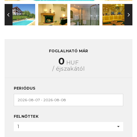
FOGLALHATÓ MÁR
0
HUF
/ éjszakától
PERIÓDUS
FELNŐTTEK
1