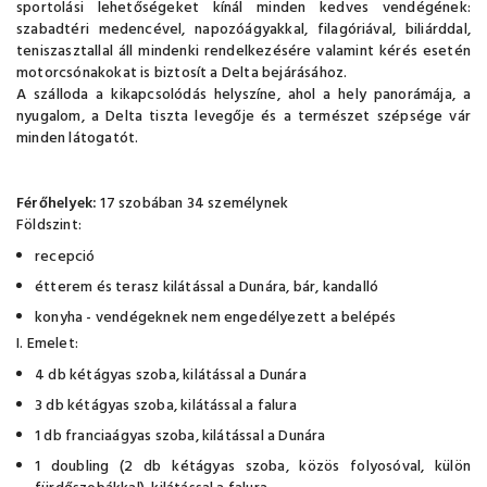
sportolási lehetőségeket kínál minden kedves vendégének:
szabadtéri medencével, napozóágyakkal, filagóriával, biliárddal,
teniszasztallal áll mindenki rendelkezésére valamint kérés esetén
motorcsónakokat is biztosít a Delta bejárásához.
A szálloda a kikapcsolódás helyszíne, ahol a hely panorámája, a
nyugalom, a Delta tiszta levegője és a természet szépsége vár
minden látogatót.
Férőhelyek:
17 szobában 34 személynek
Földszint:
recepció
étterem és terasz kilátással a Dunára, bár, kandalló
konyha - vendégeknek nem engedélyezett a belépés
I. Emelet:
4 db kétágyas szoba, kilátással a Dunára
3 db kétágyas szoba, kilátással a falura
1 db franciaágyas szoba, kilátással a Dunára
1 doubling (2 db kétágyas szoba, közös folyosóval, külön