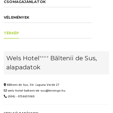
CSOMAGAJÁNLATOK
VÉLEMÉNYEK
TÉRKÉP
Wels Hotel
Băltenii de Sus,
⭐⭐⭐⭐
alapadatok
Băltenii de Sus, Str. Laguna Verde 27
wels-hotel-baltenii-de-sus@kerengo.hu
(004) - 0736651069