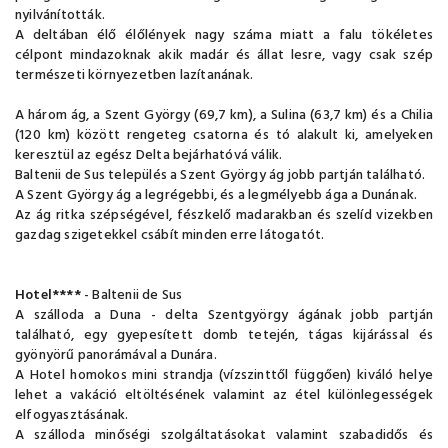
nyilvánították.
A deltában élő élőlények nagy száma miatt a falu tökéletes
célpont mindazoknak akik madár és állat lesre, vagy csak szép
természeti környezetben lazítanának.
A három ág, a Szent György (69,7 km), a Sulina (63,7 km) és a Chilia
(120 km) között rengeteg csatorna és tó alakult ki, amelyeken
keresztül az egész Delta bejárhatóvá válik.
Baltenii de Sus település a Szent György ág jobb partján található.
A Szent György ág a legrégebbi, és a legmélyebb ága a Dunának.
Az ág ritka szépségével, fészkelő madarakban és szelíd vizekben
gazdag szigetekkel csábít minden erre látogatót.
Hotel****
- Baltenii de Sus
A szálloda a Duna - delta Szentgyörgy ágának jobb partján
található, egy gyepesített domb tetején, tágas kijárással és
gyönyörű panorámával a Dunára.
A Hotel homokos mini strandja (vízszinttől függően) kiváló helye
lehet a vakáció eltöltésének valamint az étel különlegességek
elfogyasztásának.
A szálloda minőségi szolgáltatásokat valamint szabadidős és