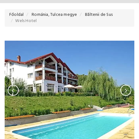
Főoldal
Románia, Tulcea megye
Băltenii de Sus
Wels Hotel