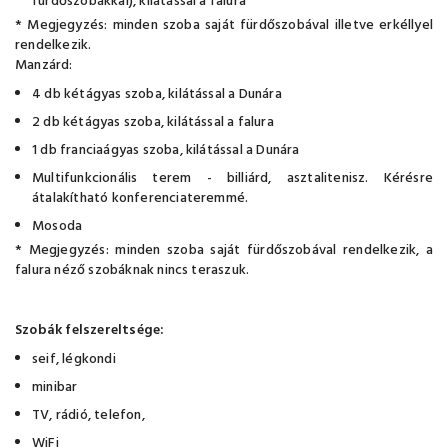
fürdőszobákkal), kilátással a falura
* Megjegyzés: minden szoba saját fürdőszobával illetve erkéllyel
rendelkezik.
Manzárd:
4 db kétágyas szoba, kilátással a Dunára
2 db kétágyas szoba, kilátással a falura
1 db franciaágyas szoba, kilátással a Dunára
Multifunkcionális terem - billiárd, asztalitenisz. Kérésre
átalakítható konferenciateremmé.
Mosoda
* Megjegyzés: minden szoba saját fürdőszobával rendelkezik, a
falura néző szobáknak nincs teraszuk.
Szobák felszereltsége:
seif, légkondi
minibar
TV, rádió, telefon,
WiFi