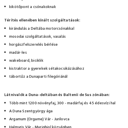
kikötőpont a csónakoknak
Térítés ellenében kínált szolgáltatások:
kirándulás a Deltába motorcsónakkal
mosodai szolgáltatások, vasalás
horgászfelszerelés bérlése
madár-les
wakeboard, biciklik
kistraktor a gyerekek sétakocsikázásához
tábortűz a Dunaparti filegóriánál
Látnivalók a Duna-deltában és Baltenii de Sus zónában:
Több mint 1200 növényfaj, 300 - madárfaj és 45 édesvízi hal
A Duna Szentgyörgy ága
Argamum (Orgame) Vár - Jurilovca
Halmyris Vár - Murighiol községben