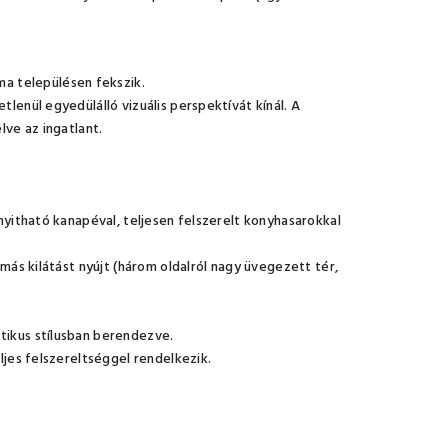
a településen fekszik.
lenül egyedülálló vizuális perspektívát kínál. A
lve az ingatlant.
inyitható kanapéval, teljesen felszerelt konyhasarokkal
ámás kilátást nyújt (három oldalról nagy üvegezett tér,
tikus stílusban berendezve.
ljes felszereltséggel rendelkezik.