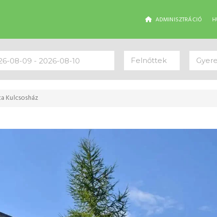
ADMINISZTRÁCIÓ
H
Felnőttek
Gyer
ca Kulcsosház