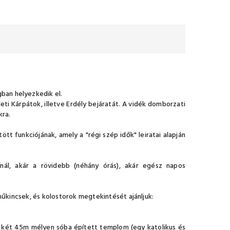
ban helyezkedik el.
ti Kárpátok, illetve Erdély bejáratát. A vidék domborzati
kra.
ött funkciójának, amely a "régi szép idők" leiratai alapján
nál, akár a rövidebb (néhány órás), akár egész napos
műkincsek, és kolostorok megtekintését ajánljuk:
l két 45m mélyen sóba épített templom (egy katolikus és