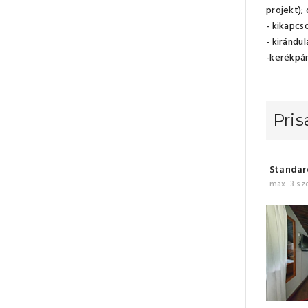
projekt);
- kikapcs
- kirándu
-kerékpár
Pris
Standard
max. 3 sz