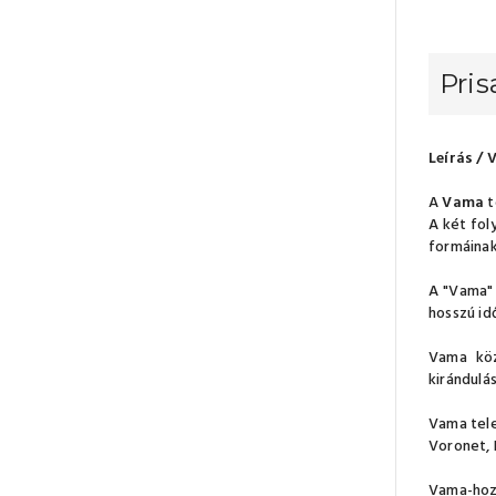
Pris
Leírás /
A
Vama
t
A két fol
formáinak
A "Vama" 
hosszú id
Vama köz
kirándulá
Vama tele
Voronet, 
Vama-hoz 