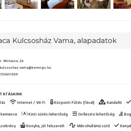
saca Kulcsosház Vama, alapadatok
r. Miclausa, 2b
-kulcsoshaz-vama@kerengo.hu
 0736651069
TATÁSAINK
lás
Internet / Wi-Fi
Központi Fűtés (fával)
Kandalló
i kemence
Kinti sütési lehetőség
Grillezési lehetőség
Bog
szekrény
Konyha, jól felszerelt
Mikrohullámú sütő
Kenyé