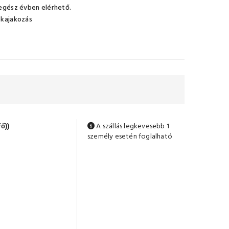
 egész évben elérhető.
 kajakozás
ő))
A szállás legkevesebb 1
személy esetén foglalható