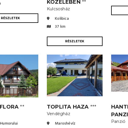
KÖZELÉBEN
⭐⭐
m
Kulcsosház
Kolibica
RÉSZLETEK
37 km
RÉSZLETEK
 FLORA
TOPLITA HAZA
HANTI
⭐⭐
⭐⭐⭐
Vendégház
PANZ
Panzió
Humorului
Maroshévíz