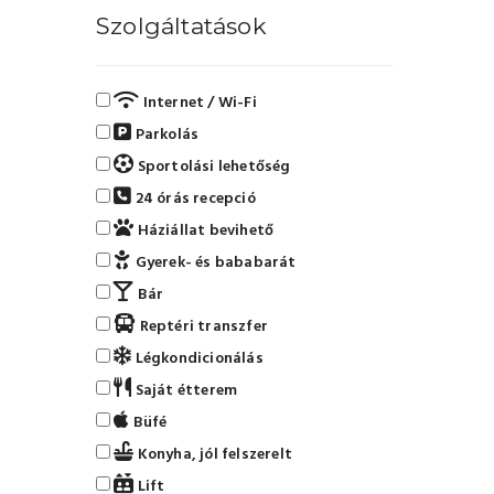
Szolgáltatások
Internet / Wi-Fi
Parkolás
Sportolási lehetőség
24 órás recepció
Háziállat bevihető
Gyerek- és bababarát
Bár
Reptéri transzfer
Légkondicionálás
Saját étterem
Büfé
Konyha, jól felszerelt
Lift