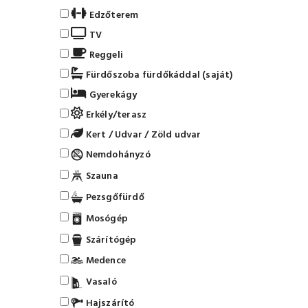
Edzőterem
TV
Reggeli
Fürdőszoba fürdőkáddal (saját)
Gyerekágy
Erkély/terasz
Kert / Udvar / Zöld udvar
Nemdohányzó
Szauna
Pezsgőfürdő
Mosógép
Szárítógép
Medence
Vasaló
Hajszárító