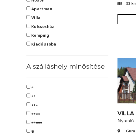
Hostel
33 k
Apartman
Villa
Kulcsosház
Kemping
Kiadó szoba
A szálláshely minősítése
⭐
⭐⭐
⭐⭐⭐
VILLA
⭐⭐⭐⭐
Nyaraló
⭐⭐⭐⭐⭐
Gura 
🌸