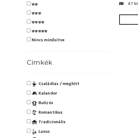
47 k
🌸🌸
🌸🌸🌸
🌸🌸🌸🌸
🌸🌸🌸🌸🌸
Nincs minősítve
Cimkék
Családias / meghitt
Kalandor
Bulizós
Romantikus
Tradicionális
Luxus