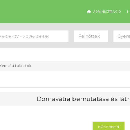
ADMINISZTRÁCIÓ
H
Felnőttek
Gyer
Keresési találatok
Dornavátra bemutatása és lát
BŐVEBBEN