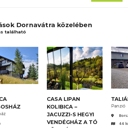
lások Dornavátra közelében
ás található
CA
CASA LIPAN
TALI
Panzió
SOSHÁZ
KOLIBICA –
ház
JACUZZI-S HEGYI
Bors
VENDÉGHÁZ A TÓ
a
44 