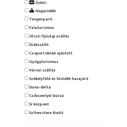
Üzleti
Hegyvidéki
Tengerparti
Faluturizmus
Olcsó ifjúsági szállás
Diákszálló
Csoportoknak ajánlott
Gyógyturizmus
Városi szállás
Székelyföld és Sóvidék hazajáró
Duna-delta
Csíksomlyói búcsú
Sí központ
Szilvesztere kiadó