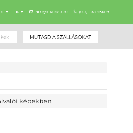
UF
HU
INFO@KERENGO.RO
(004) - 0736651069
ekek
MUTASD A SZÁLLÁSOKAT
nivalói képekben