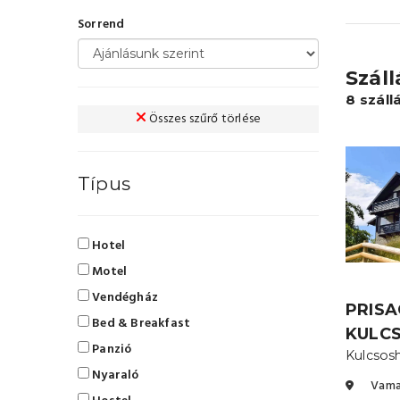
Sorrend
Szál
8 száll
Összes szűrő törlése
Típus
Hotel
Motel
Vendégház
PRISA
Bed & Breakfast
KULC
Panzió
Kulcsos
Nyaraló
Vam