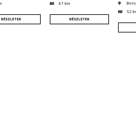
Bors
m
47 km
52 k
RÉSZLETEK
RÉSZLETEK