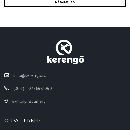
RÉSZLETEK
info@kerengo.ro
(004) - 0736651069
Székelyudvarhely
OLDALTÉRKÉP