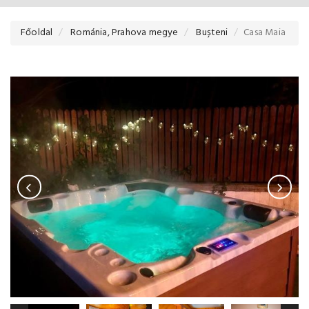
Főoldal
Románia, Prahova megye
Bușteni
Casa Maia