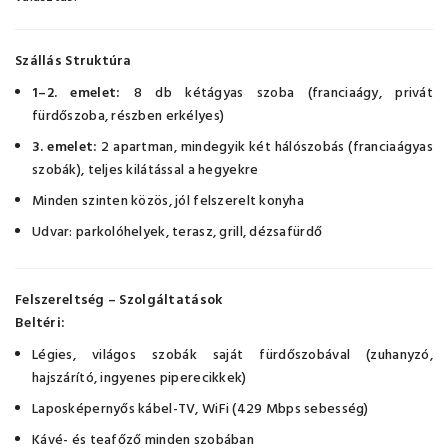
Szállás Struktúra
1–2. emelet:
8 db kétágyas szoba (franciaágy, privát
fürdőszoba, részben erkélyes)
3. emelet:
2 apartman, mindegyik két hálószobás (franciaágyas
szobák), teljes kilátással a hegyekre
Minden szinten közös, jól felszerelt konyha
Udvar: parkolóhelyek, terasz, grill, dézsafürdő
Felszereltség – Szolgáltatások
Beltéri:
Légies, világos szobák saját fürdőszobával (zuhanyzó,
hajszárító, ingyenes piperecikkek)
Laposképernyős kábel-TV, WiFi (429 Mbps sebesség)
Kávé- és teafőző minden szobában