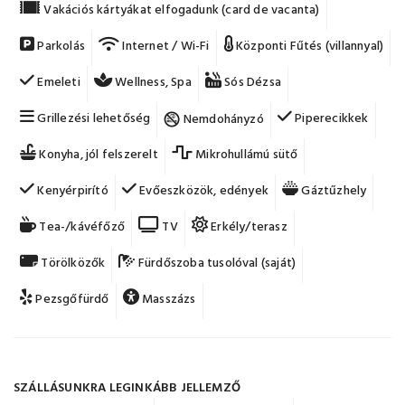
Vakációs kártyákat elfogadunk (card de vacanta)
Parkolás
Internet / Wi-Fi
Központi Fűtés (villannyal)
Emeleti
Wellness, Spa
Sós Dézsa
Grillezési lehetőség
Piperecikkek
Nemdohányzó
Konyha, jól felszerelt
Mikrohullámú sütő
Kenyérpirító
Evőeszközök, edények
Gáztűzhely
Tea-/kávéfőző
TV
Erkély/terasz
Törölközők
Fürdőszoba tusolóval (saját)
Pezsgőfürdő
Masszázs
SZÁLLÁSUNKRA LEGINKÁBB JELLEMZŐ