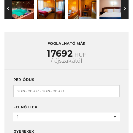
FOGLALHATÓ MÁR
17692
HUF
/ éjszakától
PERIÓDUS
FELNŐTTEK
1
GYEREKEK