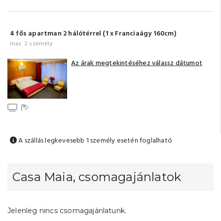
4 fős apartman 2 hálótérrel (1 x Franciaágy 160cm)
max. 2 személy
Az árak megtekintéséhez válassz dátumot
TV
Fürdőszoba tusolóval (saját)
A szállás legkevesebb 1 személy esetén foglalható
Casa Maia, csomagajánlatok
Jelenleg nincs csomagajánlatunk.