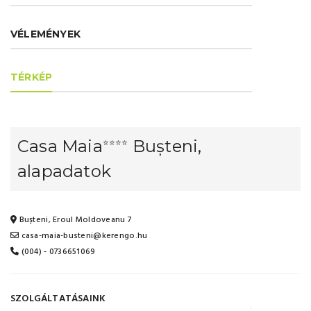
VÉLEMÉNYEK
TÉRKÉP
Casa Maia
Bușteni,
⭐⭐⭐⭐
alapadatok
Bușteni, Eroul Moldoveanu 7
casa-maia-busteni@kerengo.hu
(004) - 0736651069
SZOLGÁLTATÁSAINK