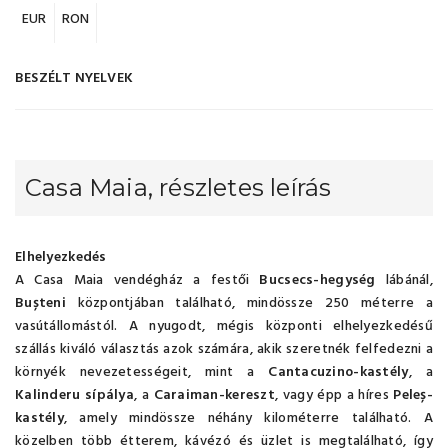
EUR
RON
BESZÉLT NYELVEK
Casa Maia, részletes leírás
Elhelyezkedés
A Casa Maia vendégház a festői
Bucsecs-hegység
lábánál,
Bușteni
központjában található, mindössze 250 méterre a
vasútállomástól. A nyugodt, mégis központi elhelyezkedésű
szállás kiváló választás azok számára, akik szeretnék felfedezni a
környék nevezetességeit, mint a
Cantacuzino-kastély
, a
Kalinderu sípálya
, a
Caraiman-kereszt
, vagy épp a híres
Peleș-
kastély
, amely mindössze néhány kilométerre található. A
közelben több étterem, kávézó és üzlet is megtalálható, így