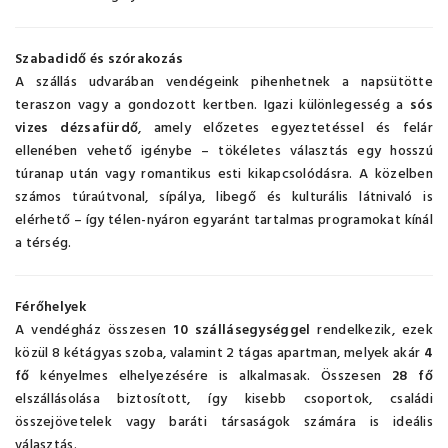
Szabadidő és szórakozás
A szállás udvarában vendégeink pihenhetnek a napsütötte
teraszon vagy a gondozott kertben. Igazi különlegesség a
sós
vizes dézsafürdő
, amely előzetes egyeztetéssel és felár
ellenében vehető igénybe – tökéletes választás egy hosszú
túranap után vagy romantikus esti kikapcsolódásra. A közelben
számos túraútvonal, sípálya, libegő és kulturális látnivaló is
elérhető – így télen-nyáron egyaránt tartalmas programokat kínál
a térség.
Férőhelyek
A vendégház összesen
10 szállásegységgel
rendelkezik, ezek
közül 8 kétágyas szoba, valamint 2 tágas apartman, melyek akár
4
fő
kényelmes elhelyezésére is alkalmasak. Összesen
28 fő
elszállásolása biztosított, így kisebb csoportok, családi
összejövetelek vagy baráti társaságok számára is ideális
választás.