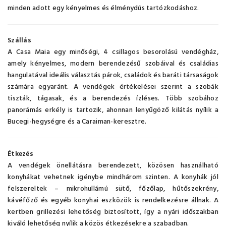
minden adott egy kényelmes és élménydús tartózkodáshoz.
Szállás
A Casa Maia egy minőségi, 4 csillagos besorolású vendégház,
amely kényelmes, modern berendezésű szobáival és családias
hangulatával ideális választás párok, családok és baráti társaságok
számára egyaránt. A vendégek értékelései szerint a szobák
tiszták, tágasak, és a berendezés ízléses. Több szobához
panorámás erkély is tartozik, ahonnan lenyűgöző kilátás nyílik a
Bucegi-hegységre és a Caraiman-keresztre.
Étkezés
A vendégek önellátásra berendezett, közösen használható
konyhákat vehetnek igénybe mindhárom szinten. A konyhák jól
felszereltek – mikrohullámú sütő, főzőlap, hűtőszekrény,
kávéfőző és egyéb konyhai eszközök is rendelkezésre állnak. A
kertben grillezési lehetőség biztosított, így a nyári időszakban
kiváló lehetőség nyílik a közös étkezésekre a szabadban.