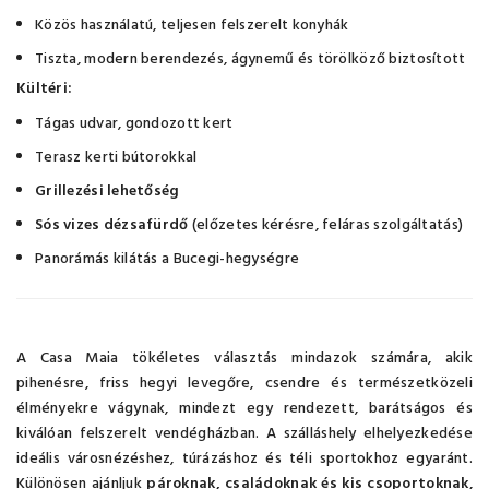
Közös használatú, teljesen felszerelt konyhák
Tiszta, modern berendezés, ágynemű és törölköző biztosított
Kültéri:
Tágas udvar, gondozott kert
Terasz kerti bútorokkal
Grillezési lehetőség
Sós vizes dézsafürdő
(előzetes kérésre, feláras szolgáltatás)
Panorámás kilátás a Bucegi-hegységre
A Casa Maia tökéletes választás mindazok számára, akik
pihenésre, friss hegyi levegőre, csendre és természetközeli
élményekre vágynak, mindezt egy rendezett, barátságos és
kiválóan felszerelt vendégházban. A szálláshely elhelyezkedése
ideális városnézéshez, túrázáshoz és téli sportokhoz egyaránt.
Különösen ajánljuk
pároknak, családoknak és kis csoportoknak
,