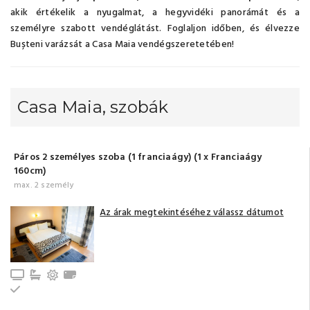
akik értékelik a nyugalmat, a hegyvidéki panorámát és a
személyre szabott vendéglátást. Foglaljon időben, és élvezze
Bușteni varázsát a Casa Maia vendégszeretetében!
Casa Maia, szobák
Páros 2 személyes szoba (1 franciaágy) (1 x Franciaágy
160cm)
max. 2 személy
Az árak megtekintéséhez válassz dátumot
TV
Fürdőszoba fürdőkáddal (saját)
Erkély/terasz
Törölközők
Emeleti