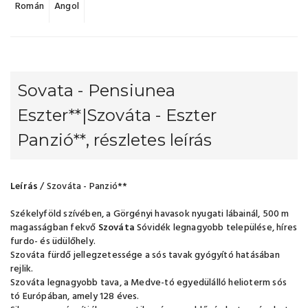
Román
Angol
Sovata - Pensiunea
Eszter**|Szováta - Eszter
Panzió**, részletes leírás
Leírás
/ Szováta - Panzió**
Székelyföld szívében, a Görgényi havasok nyugati lábainál, 500 m
magasságban fekvő
Szováta
Sóvidék legnagyobb települése, híres
furdo- és üdülőhely.
Szováta fürdő jellegzetessége a sós tavak gyógyító hatásában
rejlik.
Szováta legnagyobb tava, a Medve-tó egyedülálló helioterm sós
tó Európában, amely 128 éves.