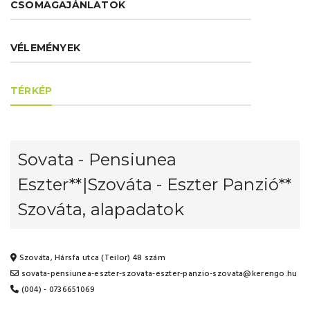
CSOMAGAJÁNLATOK
VÉLEMÉNYEK
TÉRKÉP
Sovata - Pensiunea
Eszter**|Szováta - Eszter Panzió**
Szováta, alapadatok
Szováta, Hársfa utca (Teilor) 48 szám
sovata-pensiunea-eszter-szovata-eszter-panzio-szovata@kerengo.hu
(004) - 0736651069