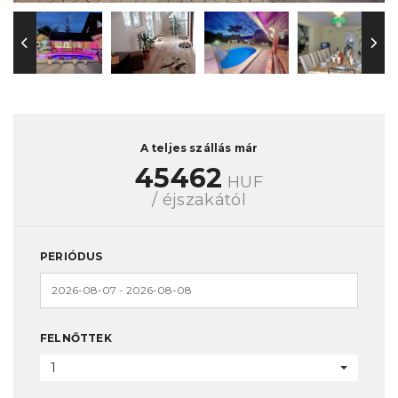
A teljes szállás már
45462
HUF
/ éjszakától
PERIÓDUS
FELNŐTTEK
1