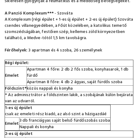
Sikeresen gyógyítják a reumatikus és a meddőség betegségeket.
A Panzió Komplexum***
- Szováta
A Komplexum (régi épület + 1-es új épület + 2-es új épület
)
Szováta
csendes villanegyedében, a Főút közelében, a katolikus temető
szomszédságában, festőien szép, kellemes zöld környezetben
található, a Medve-tótól 1,5 km tavolságra.
Férőhelyek:
3 apartman és 4 szoba, 26 személynek
Régi épület:
Apartman 4 főre: 2 db 2 fős szoba, konyhasarok, 1 db
Emelet
fürdő
Apartman 8 főre: 4 db 2 ágyas, saját fürdős szoba
Földszint*
közös nappali és konyha
* Az adminisztrátor a földszinten lakik, a szobájának külön bejárata
van az udvarról.
1-es új épület
csak az emeleti rész kiadó, az alsó szint a házigazdáé
3 db franciágyas saját belső fürdőszobás szoba
Emelet
Nappali és konyha
2-es új épület