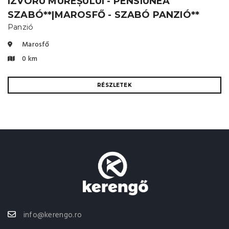
IZVORU MUREȘULUI - PENSIUNEA
SZABÓ**|MAROSFŐ - SZABÓ PANZIÓ**
Panzió
Marosfő
0 km
RÉSZLETEK
info@kerengo.ro