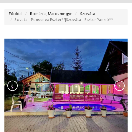
Főoldal
Románia, Maros megye
Szováta
Sovata - Pensiunea Eszter**|Szováta - Eszter Panzió**