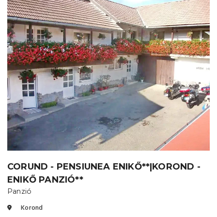
CORUND - PENSIUNEA ENIKŐ**|KOROND -
ENIKŐ PANZIÓ**
Panzió
Korond