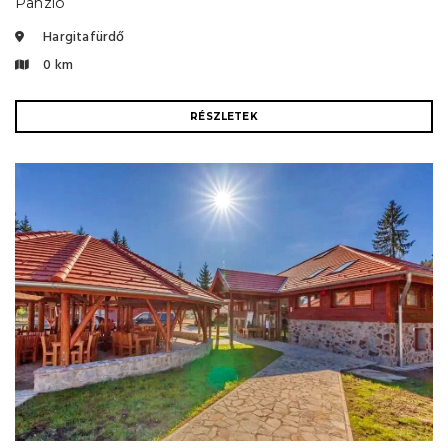
Panzió
Hargitafürdő
0 km
RÉSZLETEK