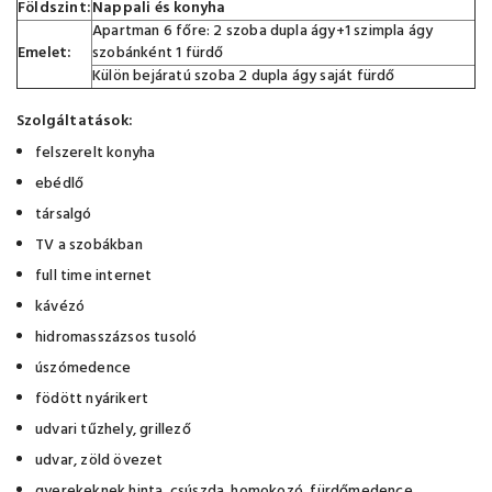
Földszint:
Nappali és konyha
Apartman 6 főre: 2 szoba dupla ágy+1 szimpla ágy
Emelet:
szobánként 1 fürdő
Külön bejáratú szoba 2 dupla ágy saját fürdő
Szolgáltatások:
felszerelt konyha
ebédlő
társalgó
TV a szobákban
full time internet
kávézó
hidromasszázsos tusoló
úszómedence
födött nyárikert
udvari tűzhely, grillező
udvar, zöld övezet
gyerekeknek hinta, csúszda, homokozó, fürdőmedence