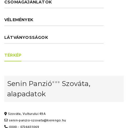
CSOMAGAJÁNLATOK
VÉLEMÉNYEK
LÁTVÁNYOSSÁGOK
TÉRKÉP
Senin Panzió
Szováta,
⭐⭐⭐
alapadatok
Szováta, Vulturului 49A
senin-panzio-szovata@kerengo.hu
(004) - 0736651069