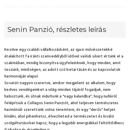
Senin Panzió, részletes leírás
Kezdve egy családi vállalkozásként, az igazi művészetekké
átalakított fa iránti szenvedélyből idővel valódi sikert értünk el a
szakmában, mindig bizonyítva ügyfeleinknek, hogy minden, amit
teszünk, minőségen, az adott szó betartásán és az kapcsolatok
harmoniáján alapul.
Sovatát nagyon szeretve, amikor megjelent az alkalom, hogy
kedves vendégeinket a világ minden tájáról fogadjuk, nem
haboztunk, és útnak indultunk a "nagy kalandba", hogy nulláról
felépítsük a Csillagos Senin Panziót, ahol teljesen természetes
harmóniát szerettünk volna teremteni, és egy "derűs" helyet
kínálni, ahol pihenhetsz, élvezheted a természetet és kiváló
szolgáltatásokat kapsz, hogy a legjobb energiákkal feltöltődhess
fizikailag és érzelmileg is.