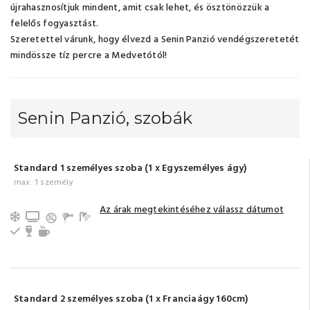
újrahasznosítjuk mindent, amit csak lehet, és ösztönözzük a
felelős fogyasztást.
Szeretettel várunk, hogy élvezd a Senin Panzió vendégszeretetét
mindössze tíz percre a Medvetótól!
Senin Panzió, szobák
Standard 1 személyes szoba (1 x Egyszemélyes ágy)
max. 1 személy
Az árak megtekintéséhez válassz dátumot
Légkondicionálás
TV
Fürdőszoba tusolóval (saját)
Hűtőszekrény
Minibar
Tea-/kávéfőző
Standard 2 személyes szoba (1 x Franciaágy 160cm)