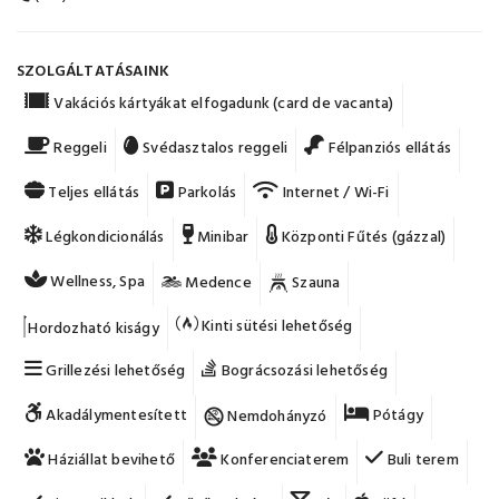
SZOLGÁLTATÁSAINK
Vakációs kártyákat elfogadunk (card de vacanta)
Reggeli
Svédasztalos reggeli
Félpanziós ellátás
Teljes ellátás
Parkolás
Internet / Wi-Fi
Légkondicionálás
Minibar
Központi Fűtés (gázzal)
Wellness, Spa
Medence
Szauna
Kinti sütési lehetőség
Hordozható kiságy
Grillezési lehetőség
Bográcsozási lehetőség
Akadálymentesített
Pótágy
Nemdohányzó
Háziállat bevihető
Konferenciaterem
Buli terem