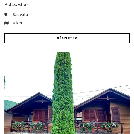
Kulcsosház
Szováta
0 km
RÉSZLETEK