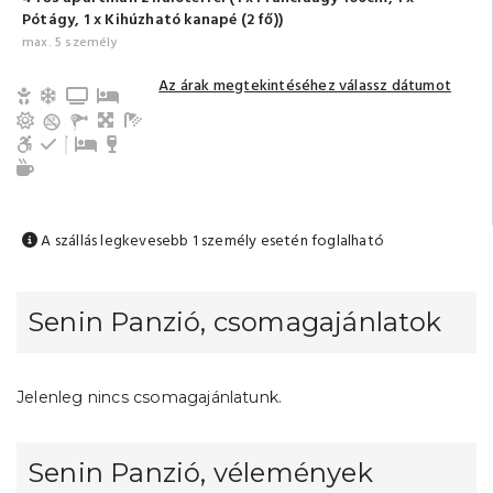
Pótágy, 1 x Kihúzható kanapé (2 fő))
max. 5 személy
Az árak megtekintéséhez válassz dátumot
Gyerek- és bababarát
Légkondicionálás
TV
Gyerekágy
Erkély/terasz
Nappali, közös tér
Fürdőszoba tusolóval (saját)
Akadálymentesített
Hűtőszekrény
Pótágy
Minibar
Tea-/kávéfőző
A szállás legkevesebb 1 személy esetén foglalható
Senin Panzió, csomagajánlatok
Jelenleg nincs csomagajánlatunk.
Senin Panzió, vélemények