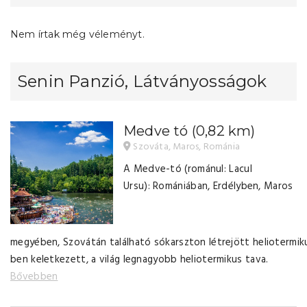
Nem írtak még véleményt.
Senin Panzió, Látványosságok
Medve tó
(0,82 km)
Szováta, Maros, Románia
A Medve-tó (románul: Lacul
Ursu): Romániában, Erdélyben, Maros
megyében, Szovátán található sókarszton létrejött heliotermik
ben keletkezett, a világ legnagyobb heliotermikus tava.
Bővebben