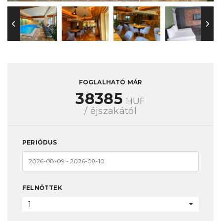
FOGLALHATÓ MÁR
38385
HUF
/ éjszakától
PERIÓDUS
FELNŐTTEK
1