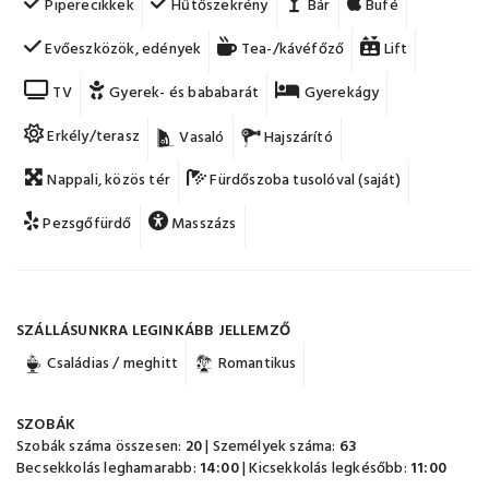
Piperecikkek
Hűtőszekrény
Bár
Büfé
Evőeszközök, edények
Tea-/kávéfőző
Lift
TV
Gyerek- és bababarát
Gyerekágy
Erkély/terasz
Vasaló
Hajszárító
Nappali, közös tér
Fürdőszoba tusolóval (saját)
Pezsgőfürdő
Masszázs
SZÁLLÁSUNKRA LEGINKÁBB JELLEMZŐ
Családias / meghitt
Romantikus
SZOBÁK
Szobák száma összesen:
20
| Személyek száma:
63
Becsekkolás leghamarabb:
14:00
| Kicsekkolás legkésőbb:
11:00