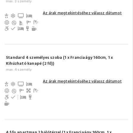
max. 2 személy
Az árak megtekintéséhez válassz dátumot
Gyerek- és bababarát
Légkondicionálás
TV
Gyerekágy
Erkély/terasz
Fürdőszoba tusolóval (saját)
Akadálymentesített
Hűtőszekrény
Pótágy
Minibar
Tea-/kávéfőző
Standard 4 személyes szoba (1 x Franciaágy 160cm, 1 x
Kihúzható kanapé (2 fő))
max. 4 személy
Az árak megtekintéséhez válassz dátumot
Gyerek- és bababarát
Légkondicionálás
TV
Gyerekágy
Erkély/terasz
Nappali, közös tér
Fürdőszoba tusolóval (saját)
Akadálymentesített
Hűtőszekrény
Pótágy
Minibar
Tea-/kávéfőző
4 fős apartman 2 hálótérrel (1 x Franciaágy 160cm, 1 x