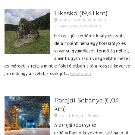
Likaskő
(19,41 km)
46.452164200000000000,
25.214422199999944000
Firtos a jó tündérek királynéja volt,
de a miként néha egy törzsről jó és
savanyu gyümölcset termő ág nőhet;
a mint ugyan azon virág kelyhe mézet
és mérget is rejt; a mint e földi életben a jó a rosszal keverve
jön elő: ugy a szelid, a csak jót...
Bővebben
Parajdi Sóbánya
(6,04
km)
Parajd, Hargita, Románia
A parajdi sóbánya az
erdélyi Parajd közelében található. A