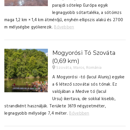
parajdi sótelep Európa egyik
legnagyobb sótartaléka, a sótömzs
maga 1,2 km × 1,4 km átmérőjű, enyhén ellipszis alakú és 2700
m mélységbe gyökerezik.
Bővebben
Mogyorósi Tó Szováta
(0,69 km)
Szováta, Maros, Románia
A Mogyorósi -tó (lacul Aluniș) egyike
a 6 létező szovátai sós tónak. Ez
valójában a Medve tó (lacul
Ursu) ikertava, de sokkal kisebb,
strandként használják. Területe 3619 négyzetméter,
legnagyobb mélysége 7,4 méter.
Bővebben