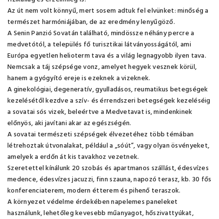
Az út nem volt könnyű, mert sosem adtuk fel elvünket: minőség a
természet harmóniájában, de az eredmény lenyűgöző.
A Senin Panzió Sovatán található, mindössze néhány percre a
medvetótól, a település fő turisztikai látványosságától, ami
Európa egyetlen helioterm tava és a világ legnagyobb ilyen tava.
Nemcsak a táj szépsége vonz, amelyet hegyek vesznek körül,
hanem a gyógyító ereje is ezeknek a vizeknek.
A ginekológiai, degeneratív, gyulladásos, reumatikus betegségek
kezelésétől kezdve a szív- és érrendszeri betegségek kezeléséig
a sovatai sós vizek, beleértve a Medvetavat is, mindenkinek
előnyös, aki javítani akar az egészségén.
A sovatai természeti szépségek élvezetéhez több témában
létrehoztak útvonalakat, például a „sóút”, vagy olyan ösvényeket,
amelyek a erdőn át kis tavakhoz vezetnek.
Szeretettel kínálunk 20 szobás és apartmanos szállást, édesvízes
medence, édesvízes jacuzzi, finn szauna, napozó terasz, kb. 30 fős
konferenciaterem, modern étterem és pihenő teraszok.
A környezet védelme érdekében napelemes paneleket
használunk, lehetőleg kevesebb műanyagot, hőszivattyúkat,