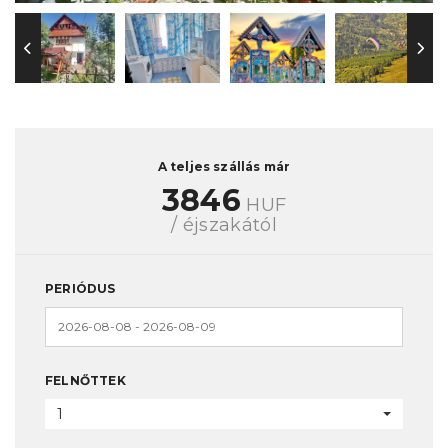
A teljes szállás már
3846
HUF
/ éjszakától
PERIÓDUS
FELNŐTTEK
1