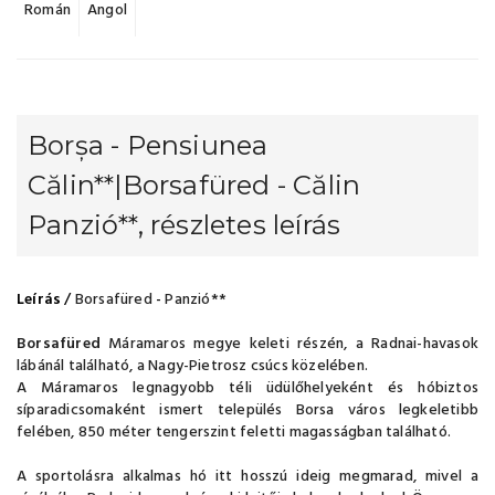
Román
Angol
Borșa - Pensiunea
Călin**|Borsafüred - Călin
Panzió**, részletes leírás
Leírás
/
Borsafüred
-
Panzió**
Borsafüred
Máramaros megye keleti részén, a Radnai-havasok
lábánál található, a Nagy-Pietrosz csúcs közelében.
A Máramaros legnagyobb téli üdülőhelyeként és hóbiztos
síparadicsomaként ismert település Borsa város legkeletibb
felében, 850 méter tengerszint feletti magasságban található.
A sportolásra alkalmas hó itt hosszú ideig megmarad, mivel a