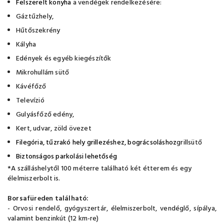
Felszerelt konyha
a vendégek rendelkezésére:
Gáztűzhely,
Hűtőszekrény
Kályha
Edények és egyéb kiegészítők
Mikrohullám sütő
Kávéfőző
Televízió
Gulyásfőző edény,
Kert, udvar, zöld övezet
Filegória, tűzrakó hely grillezéshez, bográcsoláshoz
grillsütő
Biztonságos parkolási lehetőség
*A szálláshelytől 100 méterre található két étterem és egy
élelmiszerbolt is.
Borsafüreden található:
- Orvosi rendelő, gyógyszertár, élelmiszerbolt, vendéglő, sípálya,
valamint benzinkút (12 km-re)