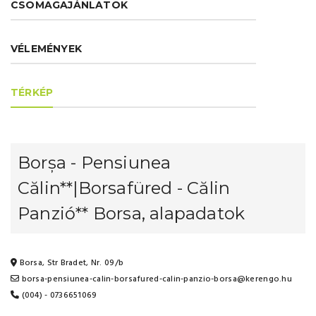
CSOMAGAJÁNLATOK
VÉLEMÉNYEK
TÉRKÉP
Borșa - Pensiunea
Călin**|Borsafüred - Călin
Panzió** Borsa, alapadatok
Borsa, Str Bradet, Nr. 09/b
borsa-pensiunea-calin-borsafured-calin-panzio-borsa@kerengo.hu
(004) - 0736651069