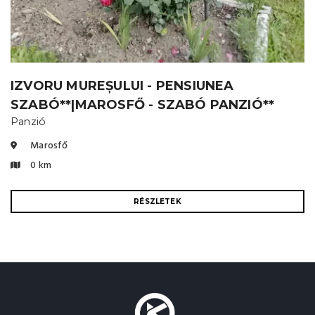
IZVORU MUREȘULUI - PENSIUNEA
SZABÓ**|MAROSFŐ - SZABÓ PANZIÓ**
Panzió
Marosfő
0 km
RÉSZLETEK