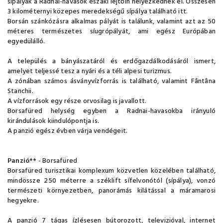
sípályák a Radnai-havasok északi lejtőin helyezkednek el. Összesen
3 kilométernyi közepes meredekségű sípálya található itt.
Borsán szánkózásra alkalmas pályát is találunk, valamint azt az 50
méteres természetes síugrópályát, ami egész Európában
egyedülálló.
A település a bányászatáról és erdőgazdálkodásáról ismert,
amelyet teljessé tesz a nyári és a téli alpesi turizmus.
A zónában számos ásványvízforrás is található, valamint Fântâna
Stanchii.
A vízforrások egy része orvosilag is javallott.
Borsafüred helység egyben a Radnai-havasokba irányuló
kirándulások kiindulópontja is.
A panzió egész évben várja vendégeit.
Panzió
** - Borsafüred
Borsafüred turisztikai komplexum közvetlen közelében található,
mindössze 250 méterre a széklift sífelvonótól (sípálya), vonzó
természeti környezetben, panorámás kilátással a máramarosi
hegyekre.
A panzió 7 tágas ízlésesen bútorozott, televizióval, internet