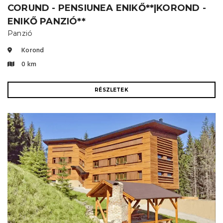
CORUND - PENSIUNEA ENIKŐ**|KOROND -
ENIKŐ PANZIÓ**
Panzió
Korond
0 km
RÉSZLETEK