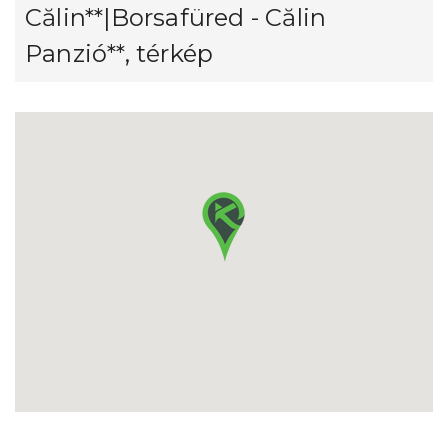
Călin**|Borsafüred - Călin
Panzió**, térkép