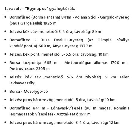
Javasolt - "Egynapos" gyalogtúrák:
Borsafüred (Borsa Fantana) 841m - Poiana Stiol - Gargalo-nyereg
(Saua Gargalaului) 1925 m
Jelzés: kék sáv; menetidő: 3-4 óra; távolság: 8 km
Borsafüred - Buza Dealului-nyereg (az Olimpiai sípálya
kiindulópontja)1600 m, Anyes-nyereg 1972 m
Jelzés: kék pont; menetidő: 5-5,5 óra; távolság: 10 km
Borsa központja 665 m - Meteorológiai állomás 1790 m -
Pietros-csúcs 2305 m
Jelzés: kék sáv; menetidő: 5-6 óra távolság: 9 km Télen
lavinaveszély!
Borsa - Mosolygó-tó
Jelzés: piros háromszög, menetidő: 5 óra, távolság: 10 km
Borsafüred 841 m - Lóhavasi-vízesés (90 m magas, Románia
legmagasabb vízesése) - Asztal-tető 1611 m
Jelzés: piros háromszög, menetidő: 3-4 óra, távolság: 12 km