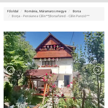
Főoldal
Románia, Máramaros megye
Borsa
Borșa - Pensiunea Călin**|Borsafüred - Călin Panzió**