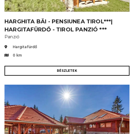
HARGHITA BĂI - PENSIUNEA TIROL***|
HARGITAFÜRDŐ - TIROL PANZIÓ ***
Panzió
Hargitafürdő
0 km
RÉSZLETEK