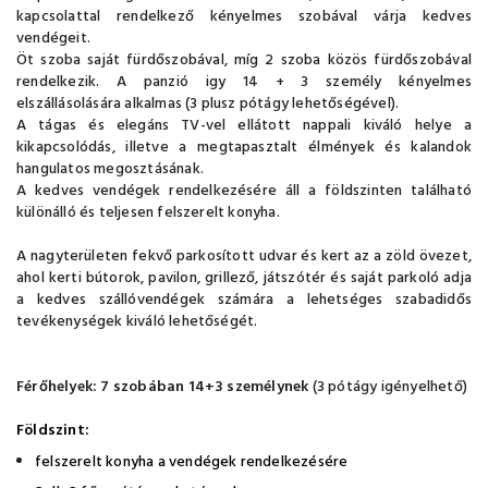
kapcsolattal rendelkező kényelmes szobával várja kedves
vendégeit.
Öt szoba saját fürdőszobával, míg 2 szoba közös fürdőszobával
rendelkezik. A panzió igy 14 + 3 személy kényelmes
elszállásolására alkalmas (3 plusz pótágy lehetőségével).
A tágas és elegáns TV-vel ellátott nappali kiváló helye a
kikapcsolódás, illetve a megtapasztalt élmények és kalandok
hangulatos megosztásának.
A kedves vendégek rendelkezésére áll a földszinten található
különálló és teljesen felszerelt konyha.
A nagyterületen fekvő parkosított udvar és kert az a zöld övezet,
ahol kerti bútorok, pavilon, grillező, játszótér és saját parkoló adja
a kedves szállóvendégek számára a lehetséges szabadidős
tevékenységek kiváló lehetőségét.
Férőhelyek: 7 szobában 14+3 személynek
(3 pótágy igényelhető)
Földszint:
felszerelt konyha a vendégek rendelkezésére