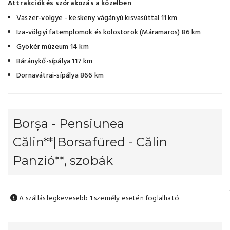
Attrakciók és szórakozás a közelben
Vaszer-völgye - keskeny vágányú kisvasúttal 11 km
Iza-völgyi fatemplomok és kolostorok (Máramaros) 86 km
Gyökér múzeum 14 km
Báránykő-sípálya 117 km
Dornavátrai-sípálya 866 km
Borșa - Pensiunea
Călin**|Borsafüred - Călin
Panzió**, szobák
A szállás legkevesebb 1 személy esetén foglalható