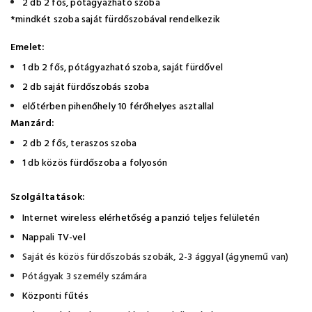
2 db 2 fős, pótágyazható szoba
*mindkét szoba saját fürdőszobával rendelkezik
Emelet:
1 db 2 fős, pótágyazható szoba, saját fürdővel
2 db saját fürdőszobás szoba
előtérben pihenőhely 10 férőhelyes asztallal
Manzárd:
2 db 2 fős, teraszos szoba
1 db közös fürdőszoba a folyosón
Szolgáltatások:
Internet wireless elérhetőség a panzió teljes felületén
Nappali TV-vel
Saját és közös fürdőszobás szobák, 2-3 ággyal (ágynemű van)
Pótágyak 3 személy számára
Központi fűtés