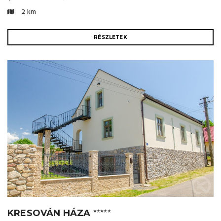
2 km
RÉSZLETEK
KRESOVÁN HÁZA
⭐⭐⭐⭐⭐