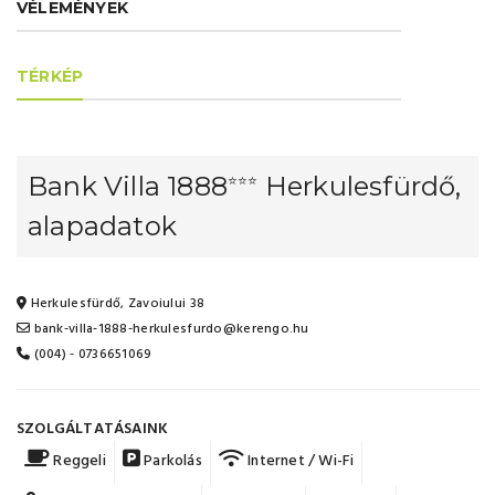
VÉLEMÉNYEK
TÉRKÉP
Bank Villa 1888
Herkulesfürdő,
⭐⭐⭐
alapadatok
Herkulesfürdő, Zavoiului 38
bank-villa-1888-herkulesfurdo@kerengo.hu
(004) - 0736651069
SZOLGÁLTATÁSAINK
Reggeli
Parkolás
Internet / Wi-Fi