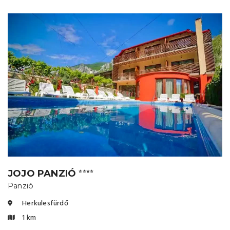
JOJO PANZIÓ
⭐⭐⭐⭐
Panzió
Herkulesfürdő
1 km