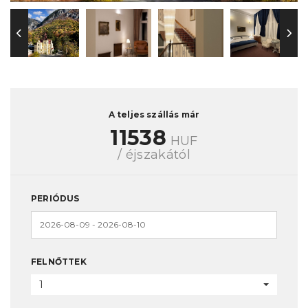
A teljes szállás már
11538
HUF
/ éjszakától
PERIÓDUS
FELNŐTTEK
1