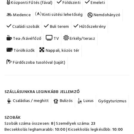
Központi Fűtés (fával)
Földszinti
Emeleti
Kinti sütési lehetőség
Medence
Nemdohányzó
Családi szobák
Buli terem
Hűtőszekrény
Tea-/kávéfőző
TV
Erkély/terasz
Törölközők
Nappali, közös tér
Fürdőszoba tusolóval (saját)
SZÁLLÁSUNKRA LEGINKÁBB JELLEMZŐ
Családias / meghitt
Bulizós
Luxus
Gyógyturizmus
SZOBÁK
Szobák száma összesen:
8
| Személyek száma:
23
Becsekkolás leghamarabb:
10:00
| Kicsekkolás legkésőbb:
10:00