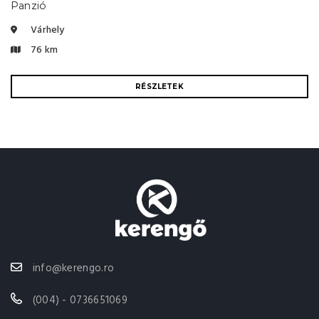
Panzió
Várhely
76 km
RÉSZLETEK
info@kerengo.ro
(004) - 0736651069