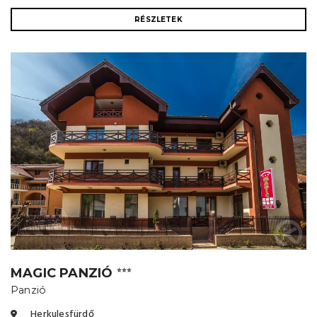
RÉSZLETEK
MAGIC PANZIÓ
⭐⭐⭐
Panzió
Herkulesfürdő