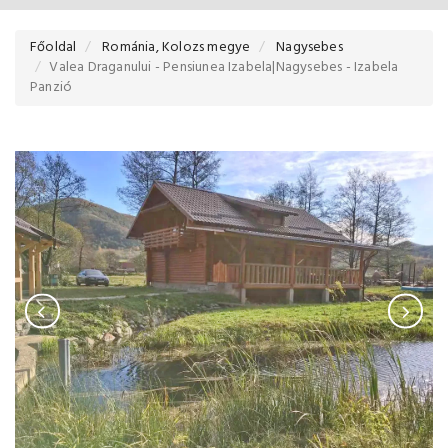
Főoldal
Románia, Kolozs megye
Nagysebes
Valea Draganului - Pensiunea Izabela|Nagysebes - Izabela
Panzió