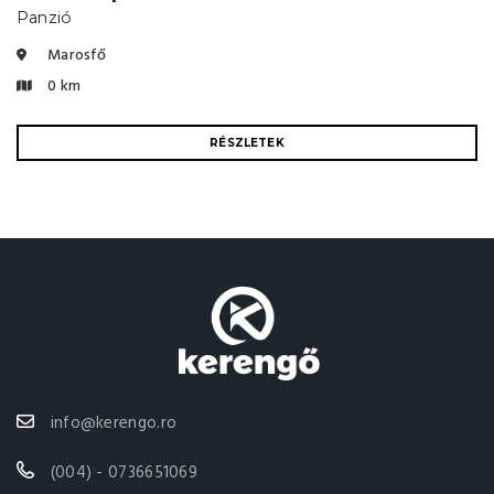
Panzió
Marosfő
0 km
RÉSZLETEK
info@kerengo.ro
(004) - 0736651069