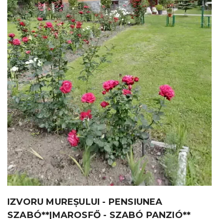
IZVORU MUREȘULUI - PENSIUNEA
SZABÓ**|MAROSFŐ - SZABÓ PANZIÓ**