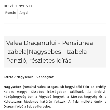
BESZÉLT NYELVEK
Román
Angol
Valea Draganului - Pensiunea
Izabela|Nagysebes - Izabela
Panzió, részletes leírás
Leírás
/ Nagysebes - Vendégház
Nagysebes
(románul Valea Draganului) hegyvidéki falu, az erdélyi
Kolozs megye Kissebes községében található. Az Erdélyi-
középhegység-ben a Vigyázó hegyek, a Meszes-hegység és a
Kalotaszegi Medence határán fekszik. A falu mellett ömlik a
Dragán folyó a Sebes-Körösbe.