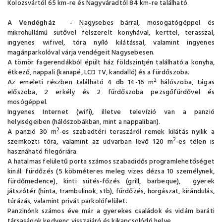
Kolozsvártól 65 km-re és Nagyváradtól 84 km-re található.
A
Vendégház -
Nagysebes bárral, mosogatógéppel és
mikrohullámú sütővel felszerelt konyhával, kerttel, terasszal,
ingyenes wifivel, tóra nyíló kilátással, valamint ingyenes
magánparkolóval várja vendégeit Nagysebesen.
A tömör fagerendákból épült ház földszintjén található:a konyha,
étkező, nappali (kanapé, LCD TV, kandalló) és a fürdőszoba.
2
Az emeleti részben található 4 db 14-16 m
hálószoba, tágas
előszoba, 2 erkély és 2 fürdőszoba pezsgőfürdővel és
mosógéppel.
Ingyenes Internet (wifi), illetve televízió van a panzió
helyiségeiben (hálószobákban, mint a nappaliban).
2
A panzió 30 m
-es szabadtéri teraszáról remek kilátás nyilik a
2
szemközti tóra, valamint az udvarban levő 120 m
-es télen is
hasznáható filegóriára.
A hatalmas felületű porta számos szabadidős programlehetőséget
kinál: fürdőzés (5 köbméteres meleg vizes dézsa 10 személynek,
fürdőmedence), kinti sütés-főzés (grill, barbeque), gyerek
játszótér (hinta, trambulinok, stb), fürdőzés, horgászat, kirándulás,
túrázás, valamint privát parkolófelület.
Panzinónk számos éve már a gyerekes családok és vidám baráti
társaságok kedvenc visszajáró és kikapcsolódó helye.