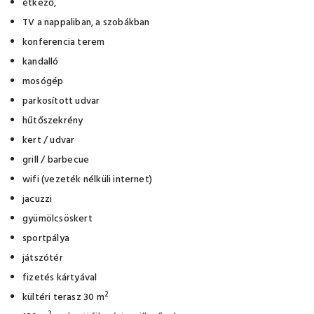
étkező,
TV a nappaliban, a szobákban
konferencia terem
kandalló
mosógép
parkosított udvar
hűtőszekrény
kert / udvar
grill / barbecue
wifi (vezeték nélküli internet)
jacuzzi
gyümölcsöskert
sportpálya
játszótér
fizetés kártyával
2
kültéri terasz 30 m