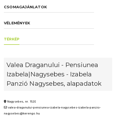
CSOMAGAJÁNLATOK
VÉLEMÉNYEK
TÉRKÉP
Valea Draganului - Pensiunea
Izabela|Nagysebes - Izabela
Panzió Nagysebes, alapadatok
Nagysebes, nr. 152E
valea-draganului-pensiunea-izabela-nagysebes-izabela-panzio-
nagysebes@kerengo.hu