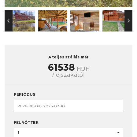
A teljes szállás már
61538
HUF
/ éjszakától
PERIÓDUS
FELNŐTTEK
1