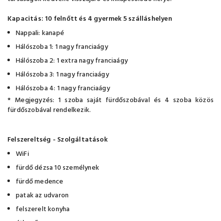
Kapacitás: 10 felnőtt és 4 gyermek 5 szálláshelyen
Nappali: kanapé
Hálószoba 1: 1 nagy franciaágy
Hálószoba 2: 1 extra nagy franciaágy
Hálószoba 3: 1 nagy franciaágy
Hálószoba 4: 1 nagy franciaágy
* Megjegyzés: 1 szoba saját fürdőszobával és 4 szoba közös
fürdőszobával rendelkezik.
F
elszereltség - Szolgáltatások
WiFi
fürdő dézsa 10 személynek
fürdő medence
patak az udvaron
felszerelt konyha