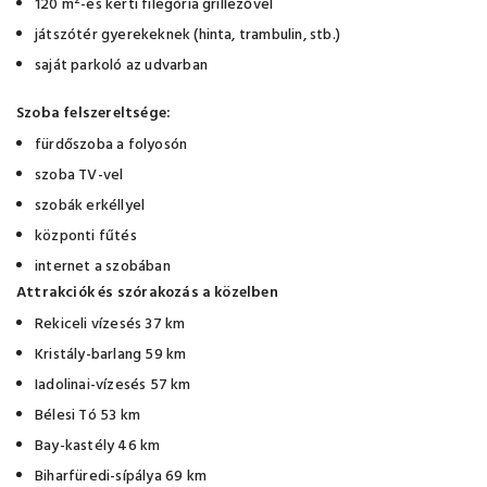
2
120 m
-es kerti filegória grillezővel
játszótér gyerekeknek (hinta, trambulin, stb.)
saját parkoló az udvarban
Szoba felszereltsége:
fürdőszoba a folyosón
szoba TV-vel
szobák erkéllyel
központi fűtés
internet a szobában
Attrakciók és szórakozás a közelben
Rekiceli vízesés 37 km
Kristály-barlang 59 km
Iadolinai-vízesés 57 km
Bélesi Tó 53 km
Bay-kastély 46 km
Biharfüredi-sípálya 69 km