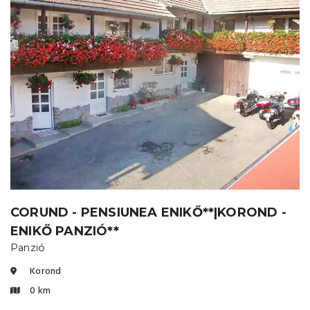
CORUND - PENSIUNEA ENIKŐ**|KOROND -
ENIKŐ PANZIÓ**
Panzió
Korond
0 km