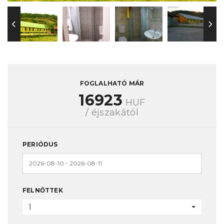
FOGLALHATÓ MÁR
16923
HUF
/ éjszakától
PERIÓDUS
FELNŐTTEK
1