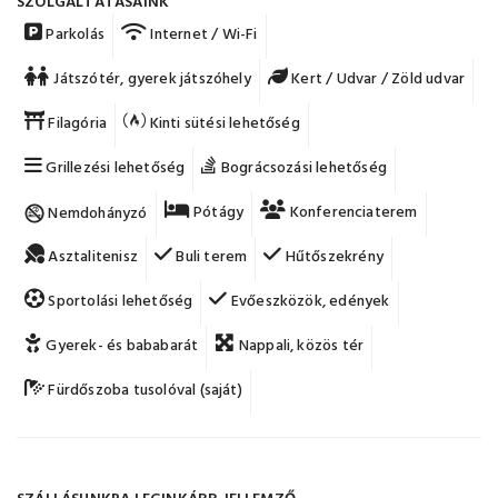
SZOLGÁLTATÁSAINK
Parkolás
Internet / Wi-Fi
Játszótér, gyerek játszóhely
Kert / Udvar / Zöld udvar
Filagória
Kinti sütési lehetőség
Grillezési lehetőség
Bográcsozási lehetőség
Pótágy
Konferenciaterem
Nemdohányzó
Asztalitenisz
Buli terem
Hűtőszekrény
Sportolási lehetőség
Evőeszközök, edények
Gyerek- és bababarát
Nappali, közös tér
Fürdőszoba tusolóval (saját)