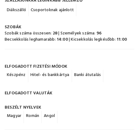
SZÁLLÁSUNKRA LEGINKÁBB JELLEMZŐ
Diákszálló
Csoportoknak ajánlott
SZOBÁK
Szobák száma összesen:
28
| Személyek száma:
96
Becsekkolás leghamarabb:
14:00
| Kicsekkolás legkésőbb:
11:00
ELFOGADOTT FIZETÉSI MÓDOK
Készpénz
Hitel- és bankkártya
Banki átutalás
ELFOGADOTT VALUTÁK
BESZÉLT NYELVEK
Magyar
Román
Angol