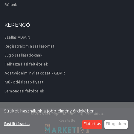
Rólunk
KERENGŐ
Szállás ADMIN
Regisztrálom a szállásomat
Súgó szállásadóknak
Felhasználási feltételek
Adatvédelmi nyilatkozat - GDPR
Működési szabályzat
Lemondási feltételek
Sütiket használunk a jobb élmény érdekében.
© 2026 Kerengo - Minden jog fenntartva.
Készítette
Beállítások
...
Elutasítás
Elfogadom