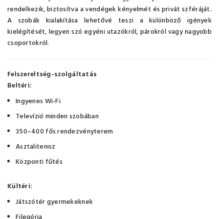
rendelkezik, biztosítva a vendégek kényelmét és privát szféráját.
A szobák kialakítása lehetővé teszi a különböző igények
kielégítését, legyen szó egyéni utazókról, párokról vagy nagyobb
csoportokról.
Felszereltség-szolgáltatás
Beltéri:
Ingyenes Wi-Fi
Televízió minden szobában
350–400 fős rendezvényterem
Asztalitenisz
Központi fűtés
Kültéri:
Játszótér gyermekeknek
Filegória