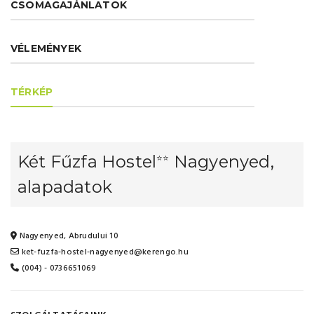
CSOMAGAJÁNLATOK
VÉLEMÉNYEK
TÉRKÉP
Két Fűzfa Hostel
Nagyenyed,
⭐⭐
alapadatok
Nagyenyed, Abrudului 10
ket-fuzfa-hostel-nagyenyed@kerengo.hu
(004) - 0736651069