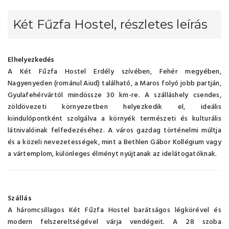
Két Fűzfa Hostel, részletes leírás
Elhelyezkedés
A Két Fűzfa Hostel Erdély szívében, Fehér megyében,
Nagyenyeden (románul Aiud) található, a Maros folyó jobb partján,
Gyulafehérvártól mindössze 30 km-re. A szálláshely csendes,
zöldövezeti környezetben helyezkedik el, ideális
kiindulópontként szolgálva a környék természeti és kulturális
látnivalóinak felfedezéséhez. A város gazdag történelmi múltja
és a közeli nevezetességek, mint a Bethlen Gábor Kollégium vagy
a vártemplom, különleges élményt nyújtanak az idelátogatóknak.
Szállás
A háromcsillagos Két Fűzfa Hostel barátságos légkörével és
modern felszereltségével várja vendégeit. A 28 szoba