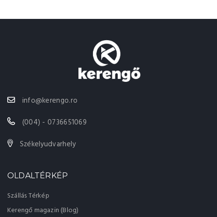
info@kerengo.ro
(004) - 0736651069
Székelyudvarhely
OLDALTÉRKÉP
Szállás Térkép
Kerengő magazin (Blog)