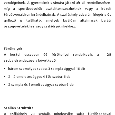
vendégeinek. A gyermekek számára játszótér áll rendelkezésre,
míg a sportkedvelők asztaliteniszezhetnek vagy a közeli
túraútvonalakon kirándulhatnak. A szálláshely udvarán filegória és
grillező is található, amelyek kiválóan alkalmasak baráti
összejövetelekhez vagy családi piknikekhez.
Férőhelyek
A hostel összesen 96 férőhellyel rendelkezik, a 28
szoba elrendezése a következő:
három személyes szoba, 3 szimpla ággyal: 16 db
2 - 2 emeletes ágyas 4 fős szoba: 6 db
2 szimpla és 1 emeltes ágyas szoba: 6 db
Szállás Struktúra
A szálláshely 28 szobája mindegyike saját fürdőszobával