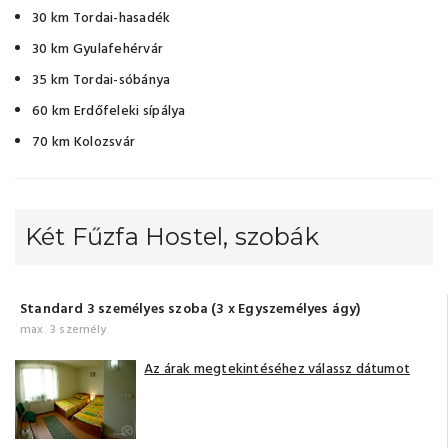
30 km Tordai-hasadék
30 km Gyulafehérvár
35 km Tordai-sóbánya
60 km Erdőfeleki sípálya
70 km Kolozsvár
Két Fűzfa Hostel, szobák
Standard 3 személyes szoba (3 x Egyszemélyes ágy)
max. 3 személy
Az árak megtekintéséhez válassz dátumot