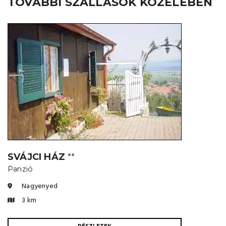
TOVÁBBI SZÁLLÁSOK KÖZELÉBEN
SVÁJCI HÁZ
⭐⭐
Panzió
Nagyenyed
3 km