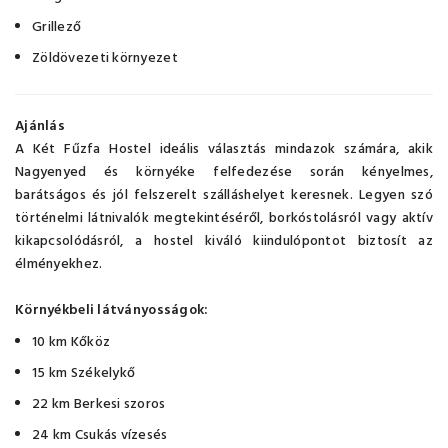
Grillező
Zöldövezeti környezet
Ajánlás
A Két Fűzfa Hostel ideális választás mindazok számára, akik
Nagyenyed és környéke felfedezése során kényelmes,
barátságos és jól felszerelt szálláshelyet keresnek. Legyen szó
történelmi látnivalók megtekintéséről, borkóstolásról vagy aktív
kikapcsolódásról, a hostel kiváló kiindulópontot biztosít az
élményekhez.
Környékbeli látványosságok:
10 km Kőköz
15 km Székelykő
22 km Berkesi szoros
24 km Csukás vízesés