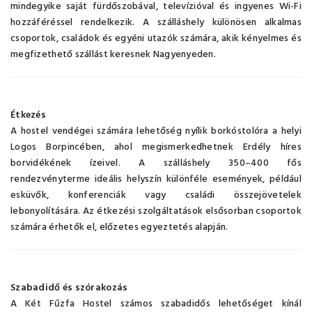
mindegyike saját fürdőszobával, televízióval és ingyenes Wi-Fi
hozzáféréssel rendelkezik. A szálláshely különösen alkalmas
csoportok, családok és egyéni utazók számára, akik kényelmes és
megfizethető szállást keresnek Nagyenyeden.
Étkezés
A hostel vendégei számára lehetőség nyílik borkóstolóra a helyi
Logos Borpincében, ahol megismerkedhetnek Erdély híres
borvidékének ízeivel. A szálláshely 350–400 fős
rendezvényterme ideális helyszín különféle események, például
esküvők, konferenciák vagy családi összejövetelek
lebonyolítására. Az étkezési szolgáltatások elsősorban csoportok
számára érhetők el, előzetes egyeztetés alapján.
Szabadidő és szórakozás
A Két Fűzfa Hostel számos szabadidős lehetőséget kínál