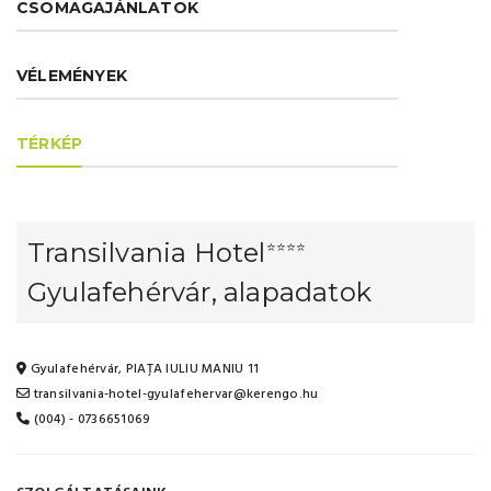
CSOMAGAJÁNLATOK
VÉLEMÉNYEK
TÉRKÉP
Transilvania Hotel
⭐⭐⭐⭐
Gyulafehérvár, alapadatok
Gyulafehérvár, PIAȚA IULIU MANIU 11
transilvania-hotel-gyulafehervar@kerengo.hu
(004) - 0736651069