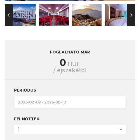
FOGLALHATÓ MÁR
0
HUF
/ éjszakától
PERIÓDUS
FELNŐTTEK
1