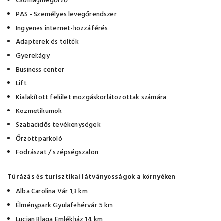
Csomagmegőrző
PAS - Személyes levegőrendszer
Ingyenes internet-hozzáférés
Adapterek és töltők
Gyerekágy
Business center
Lift
Kialakított felület mozgáskorlátozottak számára
Kozmetikumok
Szabadidős tevékenységek
Őrzött parkoló
Fodrászat / szépségszalon
Túrázás és turisztikai látványosságok a környéken
Alba Carolina Vár 1,3 km
Élménypark Gyulafehérvár 5 km
Lucian Blaga Emlékház 14 km