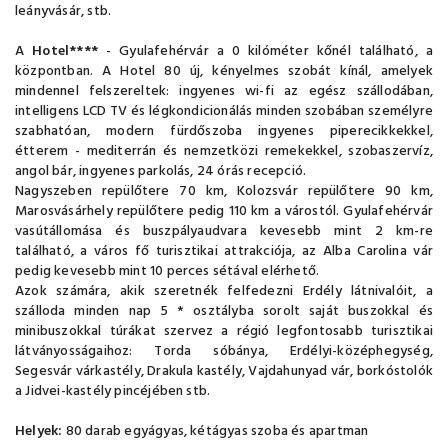
leányvásár, stb.
A
Hotel****
- Gyulafehérvár a 0 kilóméter kőnél található, a
központban. A Hotel 80 új, kényelmes szobát kínál, amelyek
mindennel felszereltek: ingyenes wi-fi az egész szállodában,
intelligens LCD TV és légkondicionálás minden szobában személyre
szabhatóan, modern fürdőszoba ingyenes piperecikkekkel,
étterem - mediterrán és nemzetközi remekekkel, szobaszervíz,
angol bár, ingyenes parkolás, 24 órás recepció.
Nagyszeben repülőtere 70 km, Kolozsvár repülőtere 90 km,
Marosvásárhely repülőtere pedig 110 km a várostól. Gyulafehérvár
vasútállomása és buszpályaudvara kevesebb mint 2 km-re
található, a város fő turisztikai attrakciója, az Alba Carolina vár
pedig kevesebb mint 10 perces sétával elérhető.
Azok számára, akik szeretnék felfedezni Erdély látnivalóit, a
szálloda minden nap 5 * osztályba sorolt saját buszokkal és
minibuszokkal túrákat szervez a régió legfontosabb turisztikai
látványosságaihoz: Torda sóbánya, Erdélyi-középhegység,
Segesvár várkastély, Drakula kastély, Vajdahunyad vár, borkóstolók
a Jidvei-kastély pincéjében stb.
Helyek:
80 darab egyágyas, kétágyas szoba és apartman