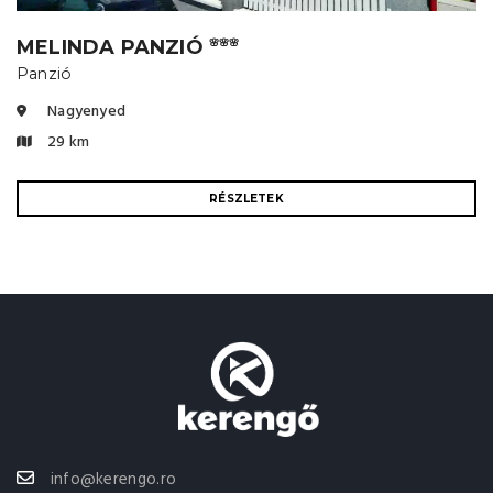
MELINDA PANZIÓ
🌸🌸🌸
Panzió
Nagyenyed
29 km
RÉSZLETEK
info@kerengo.ro