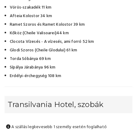
Vörös-szakadék 11 km
Afteia Kolostor 34 km
Ramet Szoros és Ramet Kolostor 39 km
Kőköz (Cheile Valisoarei)44 km
Clocota Vízesés - A vízesés, ami forró 52 km
Glodi Szoros (Cheile Glodului) 61 km
Torda Sóbánya 69 km
Sípálya Járabánya 96 km
Erdélyi-érchegység 108 km
Transilvania Hotel, szobák
A szállás legkevesebb 1 személy esetén foglalható