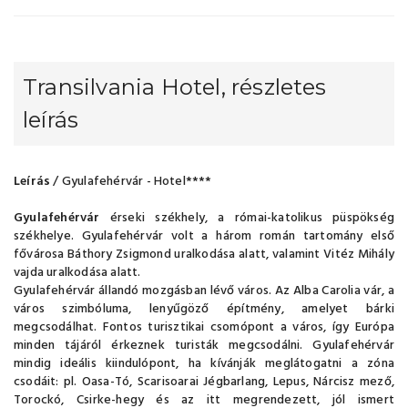
Transilvania Hotel, részletes
leírás
Leírás
/ Gyulafehérvár - Hotel****
Gyulafehérvár
érseki székhely, a római-katolikus püspökség
székhelye. Gyulafehérvár volt a három román tartomány első
fővárosa Báthory Zsigmond uralkodása alatt, valamint Vitéz Mihály
vajda uralkodása alatt.
Gyulafehérvár állandó mozgásban lévő város. Az Alba Carolia vár, a
város szimbóluma, lenyűgöző építmény, amelyet bárki
megcsodálhat. Fontos turisztikai csomópont a város, így Európa
minden tájáról érkeznek turisták megcsodálni. Gyulafehérvár
mindig ideális kiindulópont, ha kívánják meglátogatni a zóna
csodáit: pl. Oasa-Tó, Scarisoarai Jégbarlang, Lepus, Nárcisz mező,
Torockó, Csirke-hegy és az itt megrendezett, jól ismert