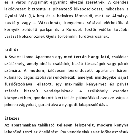
és a város nyugalmát egyaránt élvezni szeretnék. A csendes
lakóövezet biztosítja a pihentető kikapcsolódást, miközben a
Gyulai Vár
(1,4 km) és a belváros látnivalói, mint az
Almásy-
kastély
vagy a
Várszínház
, kényelmes sétával elérhetők. A
környék zöldellő parkjai és a Körösök festői vidéke további
varázst kölcsönöznek Gyula történelmi fürdővárosának.
Szállás
A Sweet Home Apartman egy
mediterrán hangulatú
, családias
szálláshely, amely ideális családok, baráti társaságok vagy párok
számára. A modern, ízlésesen berendezett apartman három
különálló, tágas szobával rendelkezik, amelyek mindegyike
saját
fürdőszobával
ellátott, így maximális kényelmet és privát
szférát biztosít vendégeinknek. A szálláshely csendes
környezetben, gondozott kerttel és pálmafákkal övezve várja a
pihenni vágyókat, garantálva a nyugodt kikapcsolódást.
Étkezés
Az apartmanban található
teljesen felszerelt, modern konyha
lehetővé teszi az önellátást, így vendégeink saját időbeosztásuk