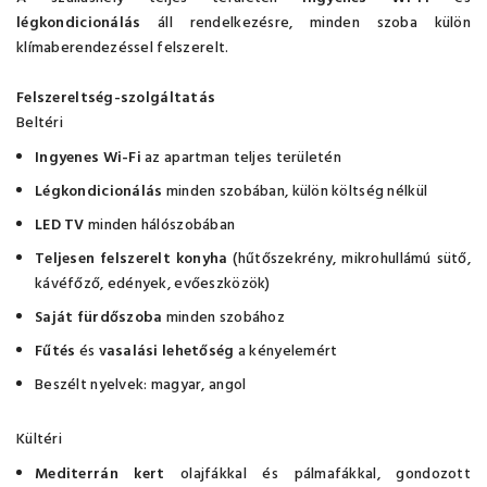
légkondicionálás
áll rendelkezésre, minden szoba külön
klímaberendezéssel felszerelt.
Felszereltség-szolgáltatás
Beltéri
Ingyenes Wi-Fi
az apartman teljes területén
Légkondicionálás
minden szobában, külön költség nélkül
LED TV
minden hálószobában
Teljesen felszerelt konyha
(hűtőszekrény, mikrohullámú sütő,
kávéfőző, edények, evőeszközök)
Saját fürdőszoba
minden szobához
Fűtés
és
vasalási lehetőség
a kényelemért
Beszélt nyelvek: magyar, angol
Kültéri
Mediterrán kert
olajfákkal és pálmafákkal, gondozott