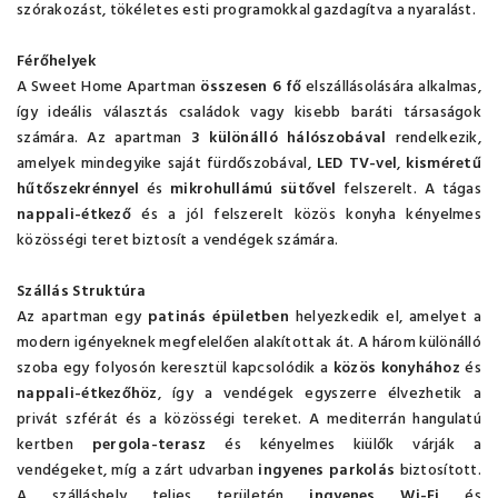
szórakozást, tökéletes esti programokkal gazdagítva a nyaralást.
Férőhelyek
A Sweet Home Apartman
összesen 6 fő
elszállásolására alkalmas,
így ideális választás családok vagy kisebb baráti társaságok
számára. Az apartman
3 különálló hálószobával
rendelkezik,
amelyek mindegyike saját fürdőszobával,
LED TV-vel
,
kisméretű
hűtőszekrénnyel
és
mikrohullámú sütővel
felszerelt. A tágas
nappali-étkező
és a jól felszerelt közös konyha kényelmes
közösségi teret biztosít a vendégek számára.
Szállás Struktúra
Az apartman egy
patinás épületben
helyezkedik el, amelyet a
modern igényeknek megfelelően alakítottak át. A három különálló
szoba egy folyosón keresztül kapcsolódik a
közös konyhához
és
nappali-étkezőhöz
, így a vendégek egyszerre élvezhetik a
privát szférát és a közösségi tereket. A mediterrán hangulatú
kertben
pergola-terasz
és kényelmes kiülők várják a
vendégeket, míg a zárt udvarban
ingyenes parkolás
biztosított.
A szálláshely teljes területén
ingyenes Wi-Fi
és