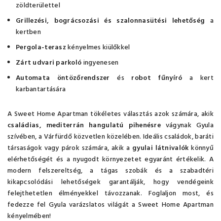
zöldterülettel
Grillezési, bográcsozási és szalonnasütési lehetőség
a
kertben
Pergola-terasz
kényelmes kiülőkkel
Zárt udvari parkoló
ingyenesen
Automata öntözőrendszer
és
robot fűnyíró
a kert
karbantartására
A Sweet Home Apartman tökéletes választás azok számára, akik
családias, mediterrán hangulatú pihenésre
vágynak Gyula
szívében, a Várfürdő közvetlen közelében. Ideális családok, baráti
társaságok vagy párok számára, akik a
gyulai látnivalók
könnyű
elérhetőségét és a nyugodt környezetet egyaránt értékelik. A
modern felszereltség, a tágas szobák és a szabadtéri
kikapcsolódási lehetőségek garantálják, hogy vendégeink
felejthetetlen élményekkel távozzanak. Foglaljon most, és
fedezze fel Gyula varázslatos világát a Sweet Home Apartman
kényelmében!