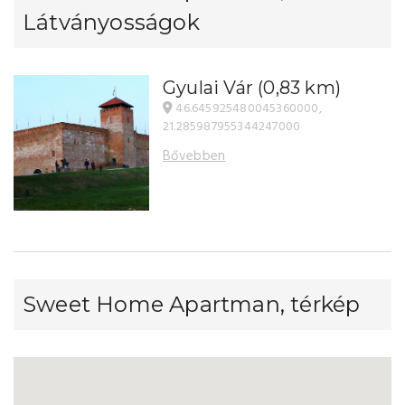
Látványosságok
Gyulai Vár
(0,83 km)
46.645925480045360000,
21.285987955344247000
Bővebben
Sweet Home Apartman, térkép