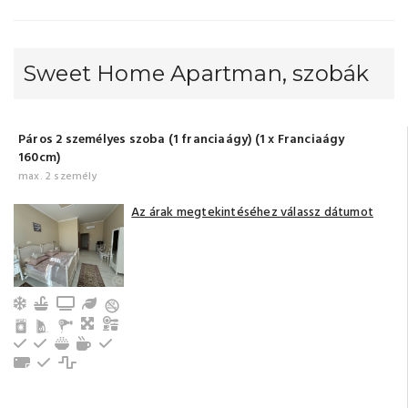
Sweet Home Apartman, szobák
Páros 2 személyes szoba (1 franciaágy) (1 x Franciaágy
160cm)
max. 2 személy
Az árak megtekintéséhez válassz dátumot
Légkondicionálás
Konyha, jól felszerelt
TV
Kert / Udvar / Zöld udvar
Nappali, közös tér
Konyhasarok
Hűtőszekrény
Evőeszközök, edények
Gáztűzhely
Tea-/kávéfőző
Elektromos főzőlap
Törölközők
Földszinti
Mikrohullámú sütő