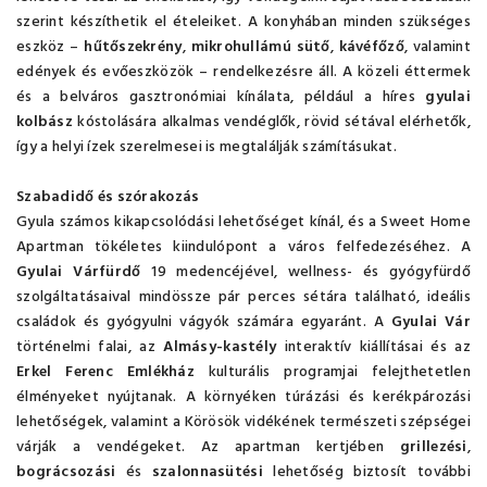
szerint készíthetik el ételeiket. A konyhában minden szükséges
eszköz –
hűtőszekrény
,
mikrohullámú sütő
,
kávéfőző
, valamint
edények és evőeszközök – rendelkezésre áll. A közeli éttermek
és a belváros gasztronómiai kínálata, például a híres
gyulai
kolbász
kóstolására alkalmas vendéglők, rövid sétával elérhetők,
így a helyi ízek szerelmesei is megtalálják számításukat.
Szabadidő és szórakozás
Gyula számos kikapcsolódási lehetőséget kínál, és a Sweet Home
Apartman tökéletes kiindulópont a város felfedezéséhez. A
Gyulai Várfürdő
19 medencéjével, wellness- és gyógyfürdő
szolgáltatásaival mindössze pár perces sétára található, ideális
családok és gyógyulni vágyók számára egyaránt. A
Gyulai Vár
történelmi falai, az
Almásy-kastély
interaktív kiállításai és az
Erkel Ferenc Emlékház
kulturális programjai felejthetetlen
élményeket nyújtanak. A környéken túrázási és kerékpározási
lehetőségek, valamint a Körösök vidékének természeti szépségei
várják a vendégeket. Az apartman kertjében
grillezési
,
bográcsozási
és
szalonnasütési
lehetőség biztosít további