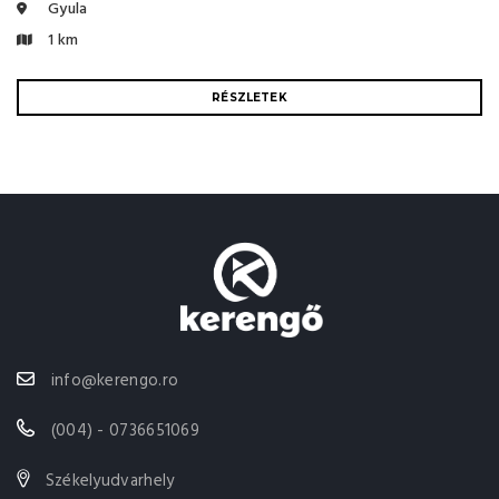
Gyula
1 km
RÉSZLETEK
info@kerengo.ro
(004) - 0736651069
Székelyudvarhely