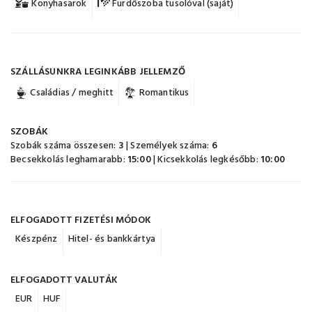
Konyhasarok
Fürdőszoba tusolóval (saját)
SZÁLLÁSUNKRA LEGINKÁBB JELLEMZŐ
Családias / meghitt
Romantikus
SZOBÁK
Szobák száma összesen:
3
| Személyek száma:
6
Becsekkolás leghamarabb:
15:00
| Kicsekkolás legkésőbb:
10:00
ELFOGADOTT FIZETÉSI MÓDOK
Készpénz
Hitel- és bankkártya
ELFOGADOTT VALUTÁK
EUR
HUF