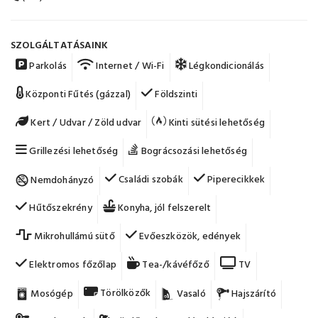
SZOLGÁLTATÁSAINK
Parkolás
Internet / Wi-Fi
Légkondicionálás
Központi Fűtés (gázzal)
Földszinti
Kert / Udvar / Zöld udvar
Kinti sütési lehetőség
Grillezési lehetőség
Bográcsozási lehetőség
Családi szobák
Piperecikkek
Nemdohányzó
Hűtőszekrény
Konyha, jól felszerelt
Mikrohullámú sütő
Evőeszközök, edények
Elektromos főzőlap
Tea-/kávéfőző
TV
Törölközők
Mosógép
Vasaló
Hajszárító