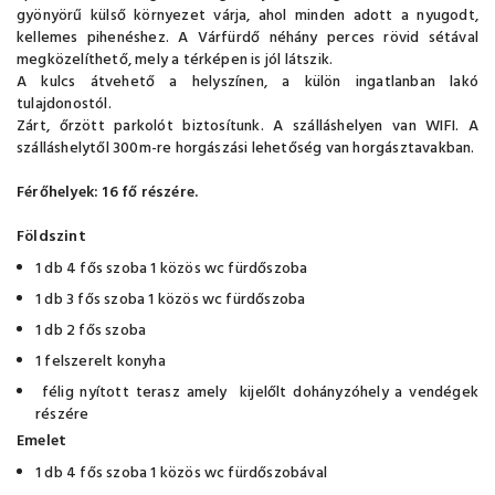
gyönyörű külső környezet várja, ahol minden adott a nyugodt,
kellemes pihenéshez. A Várfürdő néhány perces rövid sétával
megközelíthető, mely a térképen is jól látszik.
A kulcs átvehető a helyszínen, a külön ingatlanban lakó
tulajdonostól.
Zárt, őrzött parkolót biztosítunk. A szálláshelyen van WIFI. A
szálláshelytől 300m-re horgászási lehetőség van horgásztavakban.
Férőhelyek: 16 fő részére.
Földszint
1 db 4 fős szoba 1 közös wc fürdőszoba
1 db 3 fős szoba 1 közös wc fürdőszoba
1 db 2 fős szoba
1 felszerelt konyha
félig nyított terasz amely kijelőlt dohányzóhely a vendégek
részére
Emelet
1 db 4 fős szoba 1 közös wc fürdőszobával