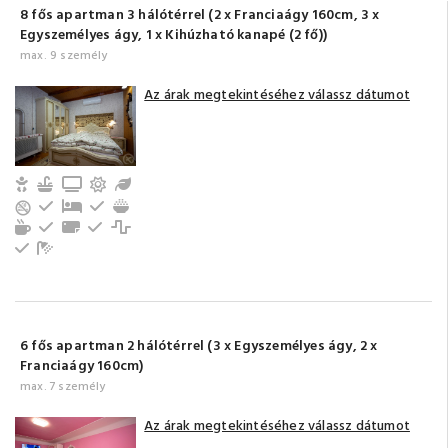
8 fős apartman 3 hálótérrel (2 x Franciaágy 160cm, 3 x
Egyszemélyes ágy, 1 x Kihúzható kanapé (2 fő))
max. 9 személy
Az árak megtekintéséhez válassz dátumot
Gyerek- és bababarát
Konyha, jól felszerelt
TV
Erkély/terasz
Kert / Udvar / Zöld udvar
Hűtőszekrény
Pótágy
Evőeszközök, edények
Gáztűzhely
Tea-/kávéfőző
Konyhai sütő
Törölközők
Földszinti
Mikrohullámú sütő
Kenyérpirító
Fürdőszoba tusolóval (közös)
6 fős apartman 2 hálótérrel (3 x Egyszemélyes ágy, 2 x
Franciaágy 160cm)
max. 7 személy
Az árak megtekintéséhez válassz dátumot