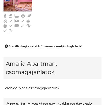
Gyerek- és bababarát
Konyha, jól felszerelt
TV
Erkély/terasz
Kert / Udvar / Zöld udvar
Hűtőszekrény
Pótágy
Evőeszközök, edények
Gáztűzhely
Tea-/kávéfőző
Konyhai sütő
Törölközők
Földszinti
Mikrohullámú sütő
Kenyérpirító
Fürdőszoba tusolóval (közös)
A szállás legkevesebb 2 személy esetén foglalható
Amalia Apartman,
csomagajánlatok
Jelenleg nincs csomagajánlatunk.
Amalia Apartman, vélemények