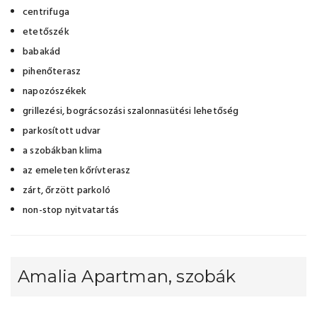
centrifuga
etetőszék
babakád
pihenőterasz
napozószékek
grillezési, bográcsozási szalonnasütési lehetőség
parkosított udvar
a szobákban klima
az emeleten kőrívterasz
zárt, őrzött parkoló
non-stop nyitvatartás
Amalia Apartman, szobák