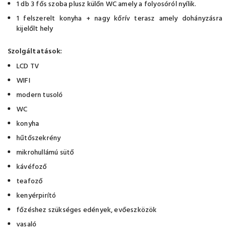
1 db 3 fős szoba plusz külőn WC amely a folyosóról nyílik.
1 felszerelt konyha + nagy kőrív terasz amely dohányzásra
kijelőlt hely
Szolgáltatások:
LCD TV
WIFI
modern tusoló
WC
konyha
hűtőszekrény
mikrohullámú sütő
kávéfoző
teafoző
kenyérpirító
főzéshez szükséges edények, evőeszközök
vasaló