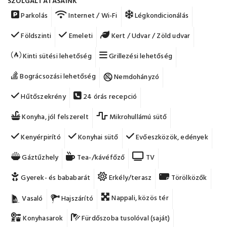
SZOLGÁLTATÁSAINK
Parkolás
Internet / Wi-Fi
Légkondicionálás
Földszinti
Emeleti
Kert / Udvar / Zöld udvar
Kinti sütési lehetőség
Grillezési lehetőség
Bográcsozási lehetőség
Nemdohányzó
Hűtőszekrény
24 órás recepció
Konyha, jól felszerelt
Mikrohullámú sütő
Kenyérpirító
Konyhai sütő
Evőeszközök, edények
Gáztűzhely
Tea-/kávéfőző
TV
Gyerek- és bababarát
Erkély/terasz
Törölközők
Nappali, közös tér
Vasaló
Hajszárító
Konyhasarok
Fürdőszoba tusolóval (saját)