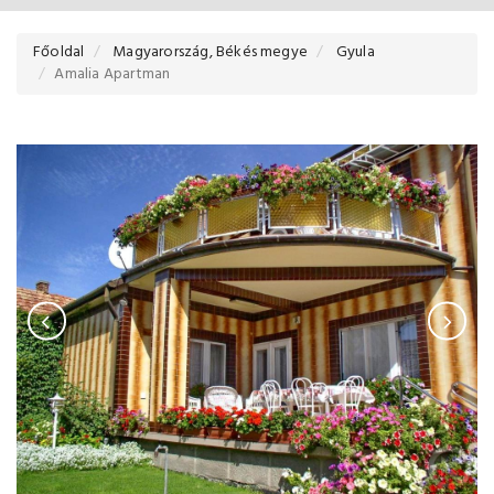
Főoldal
Magyarország, Békés megye
Gyula
Amalia Apartman