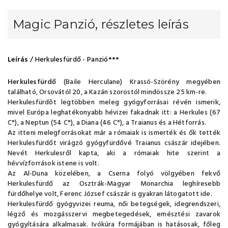
Magic Panzió, részletes leírás
Leírás
/ Herkulesfürdő - Panzió***
Herkulesfürdő
(Baile Herculane) Krassó-Szörény megyében
található, Orsovától 20, a Kazán szorostól mindössze 25 km-re.
Herkulesfürdõt legtöbben meleg gyógyforrásai révén ismerik,
mivel Európa leghatékonyabb hévizei fakadnak itt: a Herkules (67
C°), a Neptun (54 C°), a Diana (46 C°), a Traianus és a Hétforrás.
Az itteni melegforrásokat már a rómaiak is ismerték és ők tették
Herkulesfürdőt virágzó gyógyfürdővé Traianus császár idejében.
Nevét Herkulesről kapta, aki a rómaiak hite szerint a
hévvízforrások istene is volt.
Az Al-Duna közelében, a Cserna folyó völgyében fekvő
Herkulesfürdő az Osztrák-Magyar Monarchia leghíresebb
fürdőhelye volt, Ferenc József császár is gyakran látogatott ide.
Herkulesfürdő gyógyvizei reuma, női betegségek, idegrendszeri,
légző és mozgásszervi megbetegedések, emésztési zavarok
gyógyítására alkalmasak. Ivókúra formájában is hatásosak, főleg