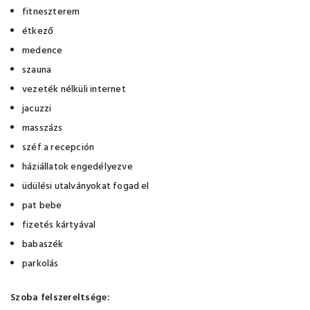
fitneszterem
étkező
medence
szauna
vezeték nélküli internet
jacuzzi
masszázs
széf a recepción
háziállatok engedélyezve
üdülési utalványokat fogad el
pat bebe
fizetés kártyával
babaszék
parkolás
Szoba felszereltsége: