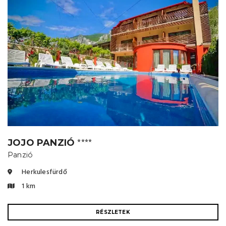
JOJO PANZIÓ
⭐⭐⭐⭐
Panzió
Herkulesfürdő
1 km
RÉSZLETEK