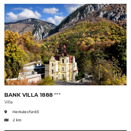
BANK VILLA 1888
⭐⭐⭐
Villa
Herkulesfürdő
2 km