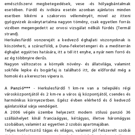
emésztőszervi megbetegedések, vese -és hólyagbántalmak
esetében. Fürdő és ivókúra esetén azonban ajánlatos minden
esetben kikérni a szakorvos véleményét, mivel az itteni
gyógyvizek ásványtartalma nagyon tömény, csak egyetlen forrás
vizében megengedett az orvosi vizsgálat nélküli fürdés (Termál
strand).
Herkulesfürdő vonzerejét a kedvező éghajlati viszonyoknak is
köszönheti, a szárazföldi, a Duna-feketetengeri és a mediterrán
éghajlat együttes hatására, itt a tél itt enyhe, a nyár nem forró és
az ég többnyire derűs.
Nagyon változatos a környék növény- és állatvilága, valamint
sokféle lepke és bogárfaj is található itt, de előfordul még a
homoki és a keresztes vipera is.
A
Panzió***
- Herkulesfürdő 1 km-re van a település régi
városközpontjától és 2 km-re a város új központjától, csendes és
harmónikus környezetben. Egész évben elérhető és ő kedvező
ajánlatokkal várja vendégeit.
A 2006 végén üzembe helyezett modern stilusú panzió 36
szálláshelyet kínál franciaágyas, kétágyas, illetve háromágyas
szobáiban, valamint az egyetlen 2 szobás apartmajában.
Teljes konfortszitű tágas és világos, valamint jól felszerelt szobái