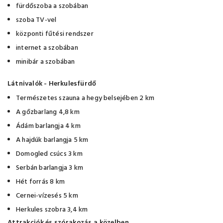
fürdőszoba a szobában
szoba TV-vel
központi fűtési rendszer
internet a szobában
minibár a szobában
Látnivalók - Herkulesfürdő
Természetes szauna a hegy belsejében 2 km
A gőzbarlang 4,8 km
Ádám barlangja 4 km
A hajdúk barlangja 5 km
Domogled csúcs 3 km
Serbán barlangja 3 km
Hét forrás 8 km
Cernei-vízesés 5 km
Herkules szobra 3,4 km
Attrakciók és szórakozás a közelben