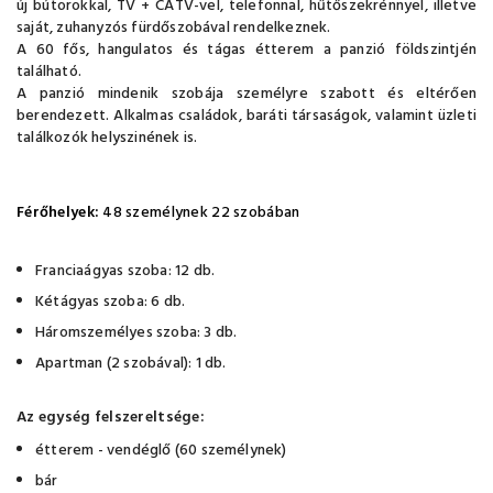
új bútorokkal, TV + CATV-vel, telefonnal, hűtőszekrénnyel, illetve
saját, zuhanyzós fürdőszobával rendelkeznek.
A 60 fős, hangulatos és tágas étterem a panzió földszintjén
található.
A panzió mindenik szobája személyre szabott és eltérően
berendezett. Alkalmas családok, baráti társaságok, valamint üzleti
találkozók helyszinének is.
Férőhelyek:
48 személynek 22 szobában
Franciaágyas szoba: 12 db.
Kétágyas szoba: 6 db.
Háromszemélyes szoba: 3 db.
Apartman (2 szobával): 1 db.
Az egység felszereltsége:
étterem - vendéglő (60 személynek)
bár