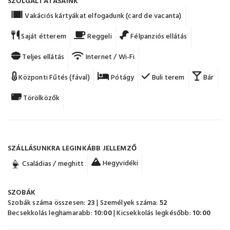
SZOLGÁLTATÁSAINK
Vakációs kártyákat elfogadunk (card de vacanta)
Saját étterem
Reggeli
Félpanziós ellátás
Teljes ellátás
Internet / Wi-Fi
Központi Fűtés (fával)
Pótágy
Buli terem
Bár
Törölközők
SZÁLLÁSUNKRA LEGINKÁBB JELLEMZŐ
Hegyvidéki
Családias / meghitt
SZOBÁK
Szobák száma összesen:
23
| Személyek száma:
52
Becsekkolás leghamarabb:
10:00
| Kicsekkolás legkésőbb:
10:00