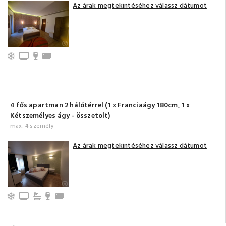
Az árak megtekintéséhez válassz dátumot
Légkondicionálás
TV
Minibar
Törölközők
4 fős apartman 2 hálótérrel (1 x Franciaágy 180cm, 1 x
Kétszemélyes ágy - összetolt)
max. 4 személy
Az árak megtekintéséhez válassz dátumot
Légkondicionálás
TV
Fürdőszoba fürdőkáddal (saját)
Minibar
Törölközők