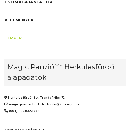
CSOMAGAJÁNLATOK
VÉLEMÉNYEK
TÉRKÉP
Magic Panzió
Herkulesfürdő,
⭐⭐⭐
alapadatok
Herkulesfürdő, Str. Trandafirilor 72
magic-panzio-herkulesfurdo@kerengo.hu
(004) - 0736651069