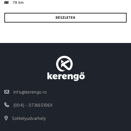
78 km
RÉSZLETEK
info@kerengo.ro
(004) - 0736651069
Székelyudvarhely