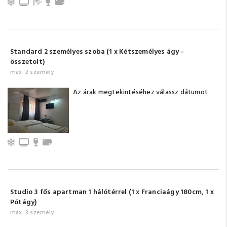
Légkondicionálás
TV
Fürdőszoba tusolóval (saját)
Minibar
Törölközők
Standard 2 személyes szoba (1 x Kétszemélyes ágy -
összetolt)
max. 2 személy
Az árak megtekintéséhez válassz dátumot
Légkondicionálás
TV
Minibar
Törölközők
Studio 3 fős apartman 1 hálótérrel (1 x Franciaágy 180cm, 1 x
Pótágy)
max. 3 személy