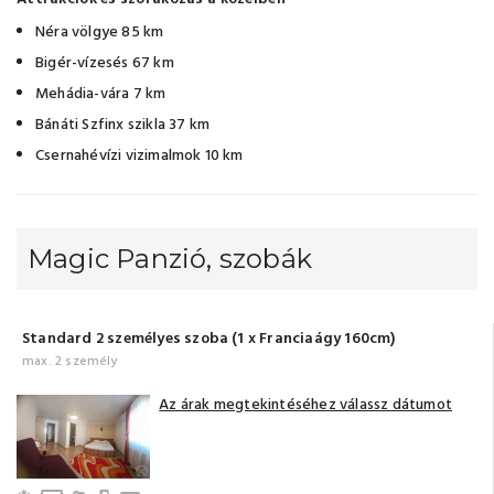
Néra völgye 85 km
Bigér-vízesés 67 km
Mehádia-vára 7 km
Bánáti Szfinx szikla 37 km
Csernahévízi vizimalmok 10 km
Magic Panzió, szobák
Standard 2 személyes szoba (1 x Franciaágy 160cm)
max. 2 személy
Az árak megtekintéséhez válassz dátumot