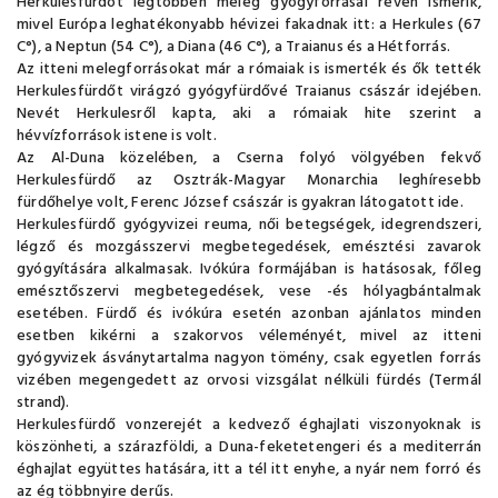
Herkulesfürdõt legtöbben meleg gyógyforrásai révén ismerik,
mivel Európa leghatékonyabb hévizei fakadnak itt: a Herkules (67
C°), a Neptun (54 C°), a Diana (46 C°), a Traianus és a Hétforrás.
Az itteni melegforrásokat már a rómaiak is ismerték és ők tették
Herkulesfürdőt virágzó gyógyfürdővé Traianus császár idejében.
Nevét Herkulesről kapta, aki a rómaiak hite szerint a
hévvízforrások istene is volt.
Az Al-Duna közelében, a Cserna folyó völgyében fekvő
Herkulesfürdő az Osztrák-Magyar Monarchia leghíresebb
fürdőhelye volt, Ferenc József császár is gyakran látogatott ide.
Herkulesfürdő gyógyvizei reuma, női betegségek, idegrendszeri,
légző és mozgásszervi megbetegedések, emésztési zavarok
gyógyítására alkalmasak. Ivókúra formájában is hatásosak, főleg
emésztőszervi megbetegedések, vese -és hólyagbántalmak
esetében. Fürdő és ivókúra esetén azonban ajánlatos minden
esetben kikérni a szakorvos véleményét, mivel az itteni
gyógyvizek ásványtartalma nagyon tömény, csak egyetlen forrás
vizében megengedett az orvosi vizsgálat nélküli fürdés (Termál
strand).
Herkulesfürdő vonzerejét a kedvező éghajlati viszonyoknak is
köszönheti, a szárazföldi, a Duna-feketetengeri és a mediterrán
éghajlat együttes hatására, itt a tél itt enyhe, a nyár nem forró és
az ég többnyire derűs.