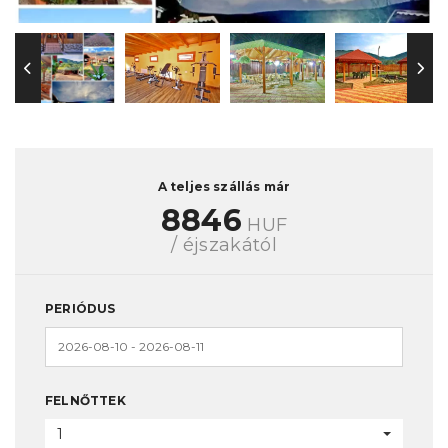
A teljes szállás már
8846
HUF
/ éjszakától
PERIÓDUS
FELNŐTTEK
1