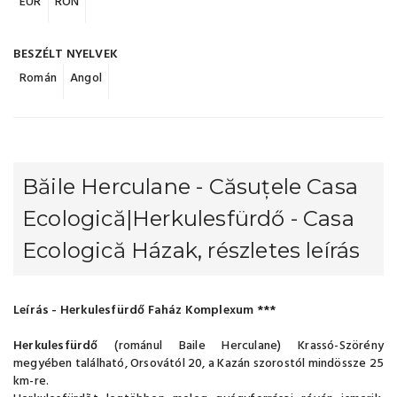
EUR
RON
BESZÉLT NYELVEK
Román
Angol
Băile Herculane - Căsuțele Casa
Ecologică|Herkulesfürdő - Casa
Ecologică Házak, részletes leírás
Leírás - Herkulesfürdő Faház Komplexum ***
Herkulesfürdő
(románul Baile Herculane) Krassó-Szörény
megyében található, Orsovától 20, a Kazán szorostól mindössze 25
km-re.