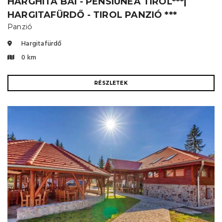
HARGHITA BĂI - PENSIUNEA TIROL***|
HARGITAFÜRDŐ - TIROL PANZIÓ ***
Panzió
Hargitafürdő
0 km
RÉSZLETEK