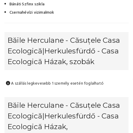
Bánáti Szfinx szikla
Csernahévízi vizimalmok
Băile Herculane - Căsuțele Casa
Ecologică|Herkulesfürdő - Casa
Ecologică Házak, szobák
A szállás legkevesebb 1 személy esetén foglalható
Băile Herculane - Căsuțele Casa
Ecologică|Herkulesfürdő - Casa
Ecologică Házak,