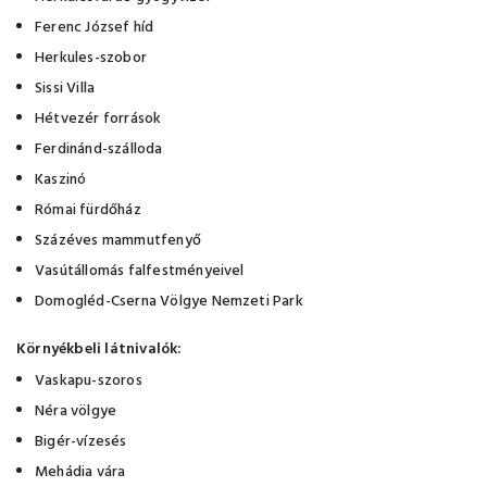
Ferenc József híd
Herkules-szobor
Sissi Villa
Hétvezér források
Ferdinánd-szálloda
Kaszinó
Római fürdőház
Százéves mammutfenyő
Vasútállomás falfestményeivel
Domogléd-Cserna Völgye Nemzeti Park
Környékbeli látnivalók:
Vaskapu-szoros
Néra völgye
Bigér-vízesés
Mehádia vára