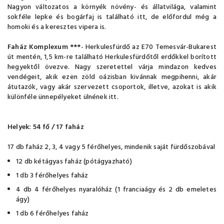
Nagyon változatos a környék növény- és állatvilága, valamint
sokféle lepke és bogárfaj is található itt, de előfordul még a
homoki és a keresztes vipera is.
Faház Komplexum ***
- Herkulesfürdő az E70 Temesvár-Bukarest
út mentén, 1,5 km-re található Herkulesfürdőtől erdőkkel borított
hegyektől övezve. Nagy szeretettel várja mindazon kedves
vendégeit, akik ezen zöld oázisban kivánnak megpihenni, akár
átutazók, vagy akár szervezett csoportok, illetve, azokat is akik
különféle ünnepélyeket ülnének itt.
Helyek: 54 fő / 17 faház
17 db faház 2, 3, 4 vagy 5 férőhelyes, mindenik saját fürdőszobával
12 db kétágyas faház (pótágyazható)
1 db 3 férőhelyes faház
4 db 4 férőhelyes nyaralóház (1 franciaágy és 2 db emeletes
ágy)
1 db 6 férőhelyes faház