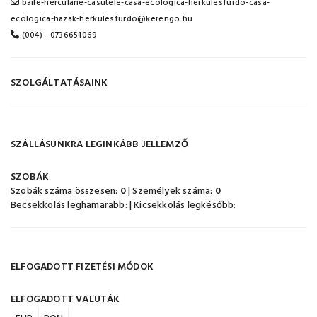
baile-herculane-casutele-casa-ecologica-herkulesfurdo-casa-
ecologica-hazak-herkulesfurdo@kerengo.hu
(004) - 0736651069
SZOLGÁLTATÁSAINK
SZÁLLÁSUNKRA LEGINKÁBB JELLEMZŐ
SZOBÁK
Szobák száma összesen:
0
| Személyek száma:
0
Becsekkolás leghamarabb:
| Kicsekkolás legkésőbb:
ELFOGADOTT FIZETÉSI MÓDOK
ELFOGADOTT VALUTÁK