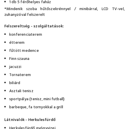
1 db 5 férőhelyes faház
*Mindenik szoba hűtőszekrénnyel / minibárral, LCD TV-vel,
zuhanyzóval felszerelt
Felszereltség - szolgáltatások:
konferenciaterem
étterem
fűtött medence
Finn szauna
jacuzzi
Tornaterem
biliárd
Asztali tenisz
sportpálya (tenisz, mini futball)
barbeque, fa tornyokkal a grill
Látnivalók - Herkulesfürdő
Herkulesfürdő gyógyvizei