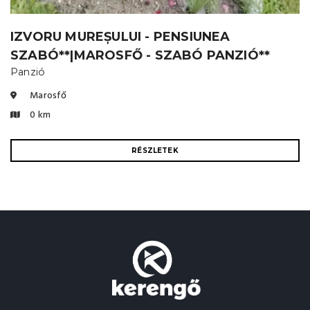
IZVORU MUREȘULUI - PENSIUNEA
SZABÓ**|MAROSFŐ - SZABÓ PANZIÓ**
Panzió
Marosfő
0 km
RÉSZLETEK