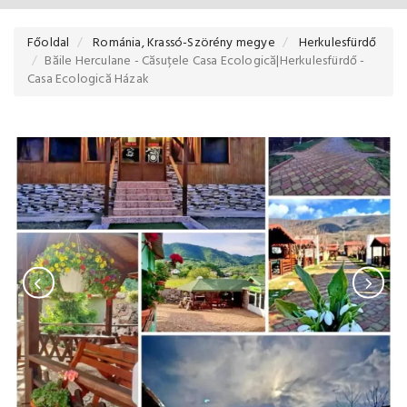
Főoldal
Románia, Krassó-Szörény megye
Herkulesfürdő
Băile Herculane - Căsuțele Casa Ecologică|Herkulesfürdő -
Casa Ecologică Házak